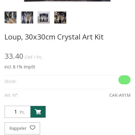
Loup, 30x30cm Crystal Art Kit
33.40
CHF
/ Pc.
incl. 8.1% Impôt
Stock:
Art. N°:
CAK-A91M
Pc.
Rappeler