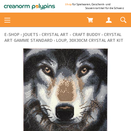
Shop
für Spielwaren, Geschenk- und
Souvenirartikel für die Schweiz
E-SHOP
›
JOUETS
›
CRYSTAL ART - CRAFT BUDDY
›
CRYSTAL
ART GAMME STANDARD
›
LOUP, 30X30CM CRYSTAL ART KIT