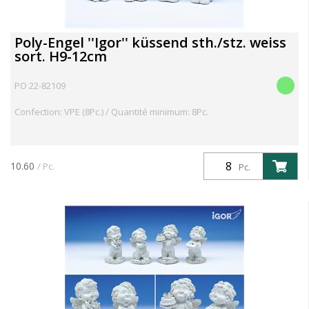
Poly-Engel ''Igor'' küssend sth./stz. weiss
sort. H9-12cm
PO 22-82109
Confection: VPE (8Pc.) / Quantité minimum: 8Pc.
10.60
/ Pc.
Pc.