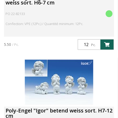
weiss sort. H6-7 cm
PO 22-82133
Confection: VPE (12Pc.) / Quantité minimum: 12Pc.
5.50
/ Pc.
Pc.
Poly-Engel "Igor" betend weiss sort. H7-12
cm