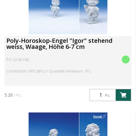
Poly-Horoskop-Engel "Igor" stehend
weiss, Waage, Höhe 6-7 cm
PO 22-82100
Confection: VPE (6Pc.) / Quantité minimum: 1Pc.
5.20
/ Pc.
Pc.