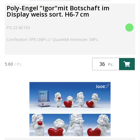
Poly-Engel "Igor"mit Botschaft im
Display weiss sort. H6-7 cm
PO 22-82130
Confection: VPE (36Pc.) / Quantité minimum: 36Pc.
5.60
/ Pc.
Pc.