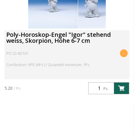
Poly-Horoskop-Engel "Igor" stehend
weiss, Skorpion, Höhe 6-7 cm
PO 22-82101
Confection: VPE (6Pc.) / Quantité minimum: 1Pc.
5.20
/ Pc.
Pc.