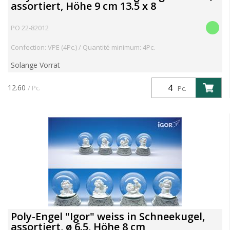
assortiert, Höhe 9 cm 13.5 x 8
PO 22-82012
Confection: VPE (4Pc.) / Quantité minimum: 4Pc.
Solange Vorrat
12.60
/ Pc.
Pc.
Poly-Engel "Igor" weiss in Schneekugel,
assortiert, ø 6.5, Höhe 8 cm