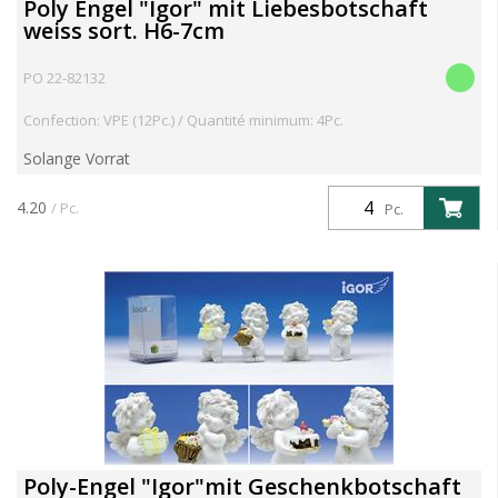
Poly Engel "Igor" mit Liebesbotschaft
weiss sort. H6-7cm
PO 22-82132
Confection: VPE (12Pc.) / Quantité minimum: 4Pc.
Solange Vorrat
4.20
/ Pc.
Pc.
Poly-Engel "Igor"mit Geschenkbotschaft