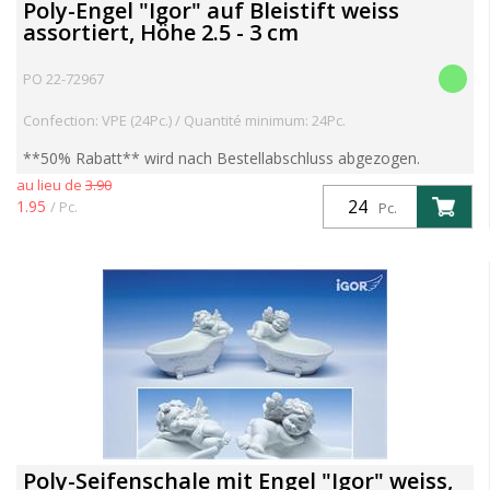
Poly-Engel "Igor" auf Bleistift weiss
assortiert, Höhe 2.5 - 3 cm
PO 22-72967
Confection: VPE (24Pc.) / Quantité minimum: 24Pc.
**50% Rabatt** wird nach Bestellabschluss abgezogen.
ACHTUNG ENDKUNDENPREIS wird angezeigt,
au lieu de
3.90
HÄNDLERPREIS wird nach Bestellabschluss korrigiert
1.95
/ Pc.
Pc.
Poly-Seifenschale mit Engel "Igor" weiss,