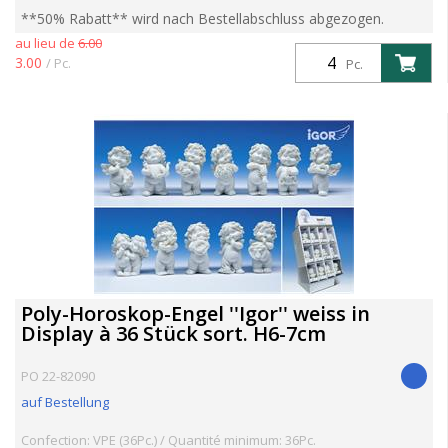
**50% Rabatt** wird nach Bestellabschluss abgezogen.
ACHTUNG ENDKUNDENPREIS wird angezeigt,
au lieu de
6.00
HÄNDLERPREIS wird nach Bestellabschluss korrigiert
3.00
/ Pc.
Pc.
Poly-Horoskop-Engel ''Igor'' weiss in
Display à 36 Stück sort. H6-7cm
PO 22-82090
auf Bestellung
Confection: VPE (36Pc.) / Quantité minimum: 36Pc.