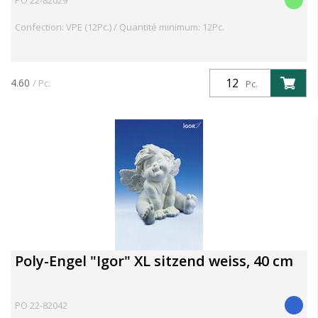
PO 22-82029
Confection: VPE (12Pc.) / Quantité minimum: 12Pc.
4.60
/ Pc.
Pc.
Poly-Engel "Igor" XL sitzend weiss, 40 cm
PO 22-82042