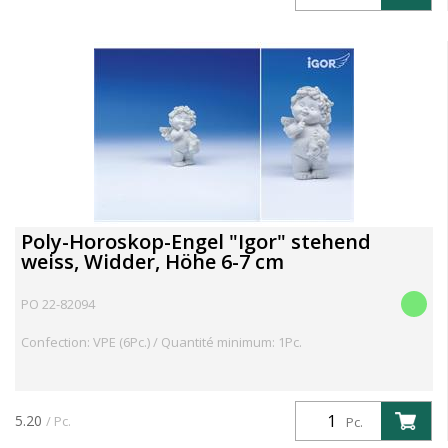
Poly-Horoskop-Engel "Igor" stehend
weiss, Widder, Höhe 6-7 cm
PO 22-82094
Confection: VPE (6Pc.) / Quantité minimum: 1Pc.
5.20
/ Pc.
Pc.