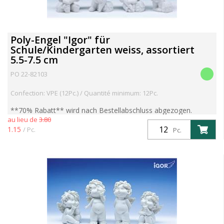
Poly-Engel "Igor" für
Schule/Kindergarten weiss, assortiert
5.5-7.5 cm
PO 22-82103
Confection: VPE (12Pc.) / Quantité minimum: 12Pc.
**70% Rabatt** wird nach Bestellabschluss abgezogen.
au lieu de
3.80
ACHTUNG ENDKUNDENPREIS wird angezeigt,
1.15
/ Pc.
HÄNDLERPREIS wird nach Bestellabschluss korrigiert
Pc.