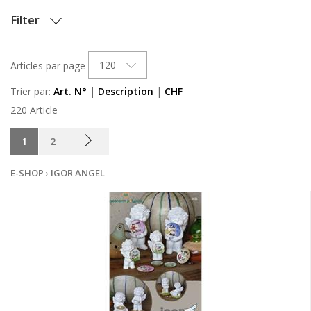
Filter
OPTIONS
120
Articles par page
GROUPE DE PRODUITS
Trier par:
Art. N°
|
Description
|
CHF
220 Article
STOCK
1
2
E-SHOP
›
IGOR ANGEL