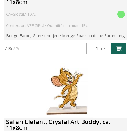
11x8cm
CAFGR-32LNT072
Confection: VPE (5Pc.) / Quantité minimum: 1Pc.
Bringe Farbe, Glanz und jede Menge Spass in deine Sammlung
mit der Serie 6 der beliebten Crystal Art Buddies Kits! Diese
preisgekrönten DIY-Figuren kombinieren nostalgisc...
7.95
/ Pc.
Pc.
Safari Elefant, Crystal Art Buddy, ca.
11x8cm