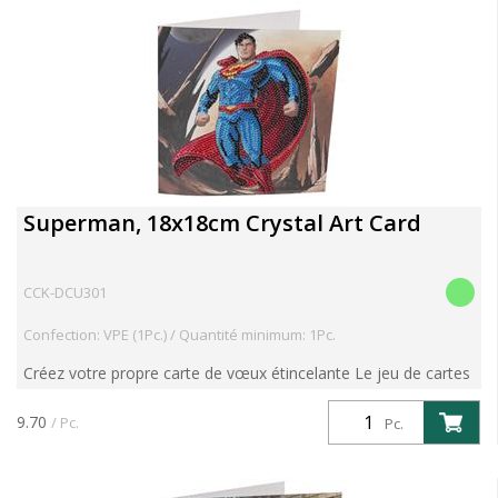
Superman, 18x18cm Crystal Art Card
CCK-DCU301
Confection: VPE (1Pc.) / Quantité minimum: 1Pc.
Créez votre propre carte de vœux étincelante Le jeu de cartes
comprend : - Carte avec gabarit adhésif - enveloppe - sacs
pré-triés avec cristaux - stylo à ramasser - bol ...
9.70
/ Pc.
Pc.