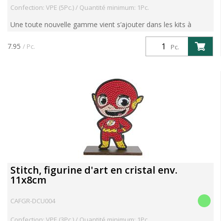
Confection: VPE (5Pc.) / Quantité minimum: 1Pc.
Une toute nouvelle gamme vient s’ajouter dans les kits à
diamanter : les Figurines Crystal Art. Unconcept unique et
ludique : des figurines en bois à réaliser soi-même av...
7.95
/ Pc.
Pc.
Stitch, figurine d'art en cristal env.
11x8cm
CAFGR-DCU004
Confection: VPE (3Pc.) / Quantité minimum: 1Pc.