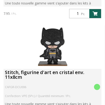
Une toute nouvelle gamme vient s’ajouter dans les kits à
diamanter : les Figurines Crystal Art. Unconcept unique et
ludique : des figurines en bois à réaliser soi-même av...
7.95
/ Pc.
Pc.
Stitch, figurine d'art en cristal env.
11x8cm
CAFGR-DCU006
Confection: VPE (5Pc.) / Quantité minimum: 1Pc.
Une toute nouvelle gamme vient s’ajouter dans les kits à