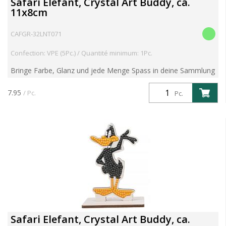
Safari Elefant, Crystal Art Buddy, ca.
11x8cm
CAFGR-32LNT071
Confection: VPE (5Pc.) / Quantité minimum: 1Pc.
Bringe Farbe, Glanz und jede Menge Spass in deine Sammlung
mit der Serie 6 der beliebten Crystal Art Buddies Kits! Diese
preisgekrönten DIY-Figuren kombinieren nostalgisc...
7.95
/ Pc.
Pc.
Safari Elefant, Crystal Art Buddy, ca.