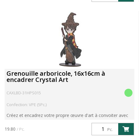
Grenouille arboricole, 16x16cm à
encadrer Crystal Art
CAXLBD-31HPS015
Confection: VPE (5Pc.)
Créez et encadrez votre propre œuvre d'art à convoiter avec
le nouveau Crystal Art encadrable Sets créatifs, conçus
spécialement pour les enfants. eg : Grenouille arboric...
19.80
/ Pc.
Pc.