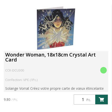
Wonder Woman, 18x18cm Crystal Art
Card
CCK-DCU300
Confection: VPE (1Pc.)
Solange Vorrat Créez votre propre carte de vœux étincelante
Le jeu de cartes comprend : - Carte avec gabarit adhésif -
enveloppe - sacs pré-triés avec cristaux - stylo à ...
9.80
/ Pc.
Pc.