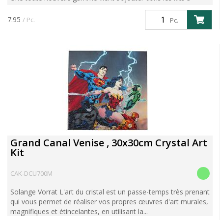
diamanter : les Figurines Crystal Art. Unconcept unique et
ludique : des figurines en bois à réaliser soi-même av...
7.95
/ Pc.
Pc.
Grand Canal Venise , 30x30cm Crystal Art
Kit
CAK-DCU700M
Solange Vorrat L'art du cristal est un passe-temps très prenant
qui vous permet de réaliser vos propres œuvres d'art murales,
magnifiques et étincelantes, en utilisant la...