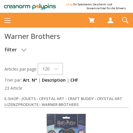
Shop
für Spielwaren, Geschenk- und
Souvenirartikel für die Schweiz
Warner Brothers
Filter
STOCK
120
Articles par page
Trier par:
Art. N°
|
Description
|
CHF
23 Article
E-SHOP
›
JOUETS
›
CRYSTAL ART - CRAFT BUDDY
›
CRYSTAL ART
LIZENZPRODUKTE
›
WARNER BROTHERS