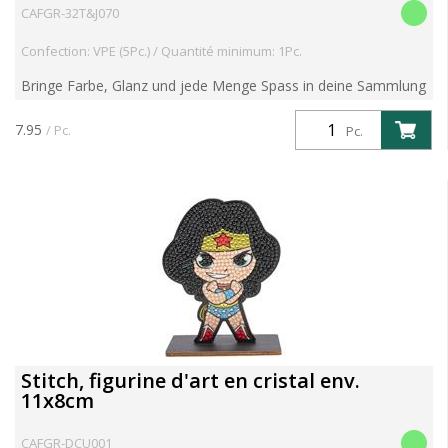
CAFGR-32T&J070
Confection: VPE (5Pc.) / Quantité minimum: 1Pc.
Bringe Farbe, Glanz und jede Menge Spass in deine Sammlung
mit der Serie 6 der beliebten Crystal Art Buddies Kits! Diese
preisgekrönten DIY-Figuren kombinieren nostalgisc...
7.95
/ Pc.
Pc.
Stitch, figurine d'art en cristal env.
11x8cm
CAFGR-DCU001