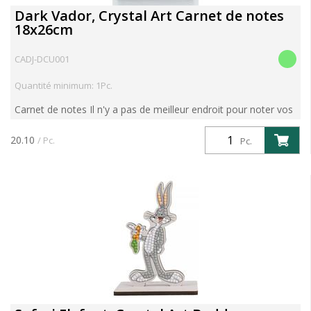
Dark Vador, Crystal Art Carnet de notes
18x26cm
CADJ-DCU001
Quantité minimum: 1Pc.
Carnet de notes Il n'y a pas de meilleur endroit pour noter vos
pensées et vos idées que dans un carnet Crystal Art étincelant.
Ce beau paquet coloré contient : Carnet de...
20.10
/ Pc.
Pc.