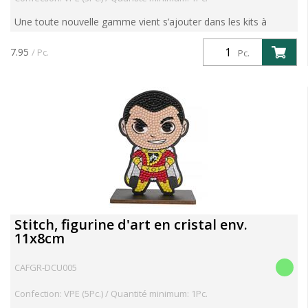
Une toute nouvelle gamme vient s’ajouter dans les kits à
diamanter : les Figurines Crystal Art. Unconcept unique et
ludique : des figurines en bois à réaliser soi-même av...
7.95
/ Pc.
Pc.
Stitch, figurine d'art en cristal env.
11x8cm
CAFGR-DCU005
Confection: VPE (5Pc.) / Quantité minimum: 1Pc.