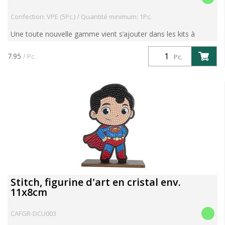
Confection: VPE (5Pc.) / Quantité minimum: 1Pc.
Une toute nouvelle gamme vient s’ajouter dans les kits à
diamanter : les Figurines Crystal Art. Unconcept unique et
ludique : des figurines en bois à réaliser soi-même av...
7.95
/ Pc.
Pc.
Stitch, figurine d'art en cristal env.
11x8cm
CAFGR-DCU003