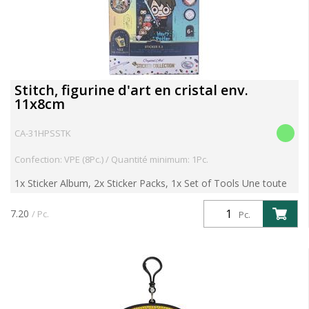
Stitch, figurine d'art en cristal env.
11x8cm
CA-31HPSSTK
Confection: VPE (8Pc.) / Quantité minimum: 1Pc.
1x Sticker Album, 2x Sticker Packs, 1x Set of Tools Une toute
nouvelle gamme vient s’ajouter dans les kits à diamanter : les
Figurines Crystal Art. Unconcept unique et lu...
7.20
/ Pc.
Pc.