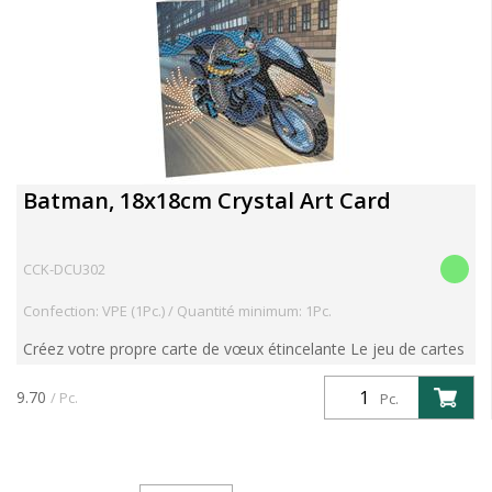
Batman, 18x18cm Crystal Art Card
CCK-DCU302
Confection: VPE (1Pc.) / Quantité minimum: 1Pc.
Créez votre propre carte de vœux étincelante Le jeu de cartes
comprend : - Carte avec gabarit adhésif - enveloppe - sacs
pré-triés avec cristaux - stylo à ramasser - bol ...
9.70
/ Pc.
Pc.