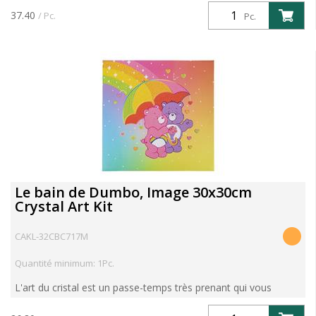
37.40
/ Pc.
Pc.
Le bain de Dumbo, Image 30x30cm
Crystal Art Kit
CAKL-32CBC717M
Quantité minimum: 1Pc.
L'art du cristal est un passe-temps très prenant qui vous
permet de réaliser vos propres œuvres d'art murales,
magnifiques et étincelantes, en utilisant la même technique...