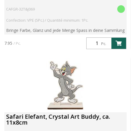
CAFGR-32T&J069
Confection: VPE (5Pc.) / Quantité minimum: 1Pc.
Bringe Farbe, Glanz und jede Menge Spass in deine Sammlung
mit der Serie 6 der beliebten Crystal Art Buddies Kits! Diese
preisgekrönten DIY-Figuren kombinieren nostalgisc...
7.95
/ Pc.
Pc.
Safari Elefant, Crystal Art Buddy, ca.
11x8cm