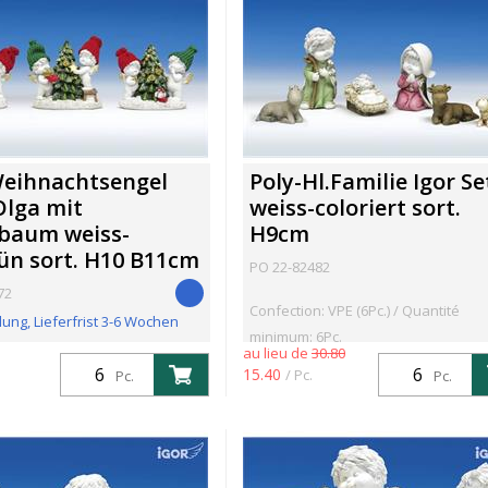
Weihnachtsengel
Poly-Hl.Familie Igor Se
Olga mit
weiss-coloriert sort.
tbaum weiss-
H9cm
ün sort. H10 B11cm
PO 22-82482
72
Confection: VPE (6Pc.) / Quantité
lung, Lieferfrist 3-6 Wochen
minimum: 6Pc.
au lieu de
30.80
: VPE (6Pc.) / Quantité
15.40
/ Pc.
Pc.
Pc.
6Pc.