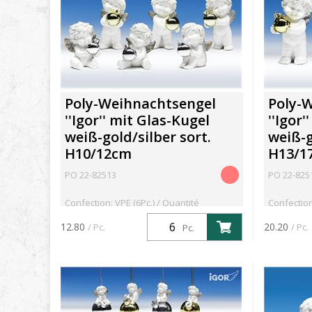
Poly-Weihnachtsengel
Poly-
''Igor'' mit Glas-Kugel
''Igor
weiß-gold/silber sort.
weiß-g
H10/12cm
H13/1
PO 22-82513
PO 22-825
Confection: VPE (6Pc.) / Quantité
Confection
minimum: 6Pc.
minimum: 
12.80
20.20
/ Pc.
/ Pc.
Pc.