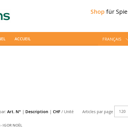
Shop
für Spi
NEL
ACCUEIL
FRANÇAIS
120
 par:
Art. N°
|
Description
|
CHF
/ Unité
Articles par page
›
IGOR NOËL