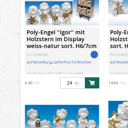
Poly-Engel ''Igor'' mit
Poly-En
Holzstern im Display
Holzst
weiss-natur sort. H6/7cm
sort. 
PO 22-82549
PO 22-825
auf Bestellung, Lieferfrist 3-6 Wochen
auf Bestel
Confection: VPE (24Pc.) / Quantité
Confection
minimum: 24Pc.
minimum: 
6.40
14.60
/ Pc.
/ Pc.
Pc.