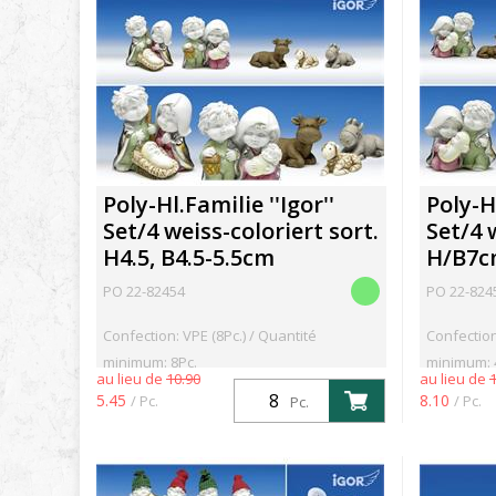
Poly-Hl.Familie ''Igor''
Poly-Hl
Set/4 weiss-coloriert sort.
Set/4 
H4.5, B4.5-5.5cm
H/B7
PO 22-82454
PO 22-824
Confection: VPE (8Pc.) / Quantité
Confection
minimum: 8Pc.
minimum: 
au lieu de
10.90
au lieu de
5.45
8.10
/ Pc.
/ Pc.
Pc.