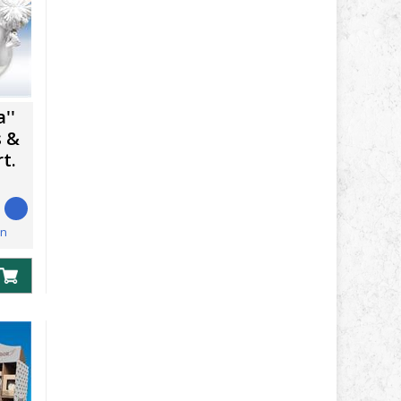
''
s &
t.
en