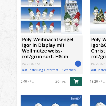
Poly-Weihnachtsengel
Poly-
Igor in Display mit
Igor&
Wollmütze weiss-
Chris
rot/grün sort. H8cm
rot/gr
PO 22-82470
PO 22-824
auf Bestellung, Lieferfrist 3-6 Wochen
auf Bestel
Confection: VPE (36Pc.) / Quantité
Confection
5.40
19.20
/ Pc.
/ Pc.
Pc.
minimum: 36Pc.
minimum: 