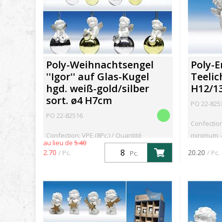
Poly-Weihnachtsengel
Poly-En
''Igor'' auf Glas-Kugel
Teelic
hgd. weiß-gold/silber
H12/1
sort. ø4 H7cm
PO 22-825
PO 22-82516
Confection
Confection: VPE (8Pc.) / Quantité
minimum: 
au lieu de
5.40
minimum: 8Pc.
2.70
20.20
/ Pc.
/ Pc.
Pc.