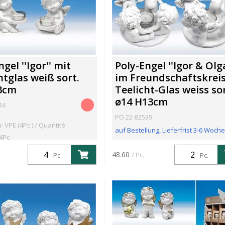
gel ''Igor'' mit
Poly-Engel ''Igor & Olga
htglas weiß sort.
im Freundschaftskrei
3cm
Teelicht-Glas weiss sor
ø14 H13cm
34
PO 22-82539
: VPE (4Pc.) / Quantité
auf Bestellung, Lieferfrist 3-6 Woch
4Pc.
Confection: VPE (2Pc.) / Quantité
48.60
/ Pc.
Pc.
Pc.
minimum: 2Pc.