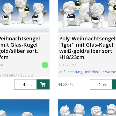
Weihnachtsengel
Poly-Weihnachtsengel
'' mit Glas-Kugel
''Igor'' mit Glas-Kugel
old/silber sort.
weiß-gold/silber sort.
7cm
H18/23cm
14
PO 22-82515
auf Bestellung, Lieferfrist 3-6 Woch
: VPE (4Pc.) / Quantité
4Pc.
Confection: VPE (4Pc.) / Quantité
44.00
/ Pc.
Pc.
Pc.
minimum: 4Pc.