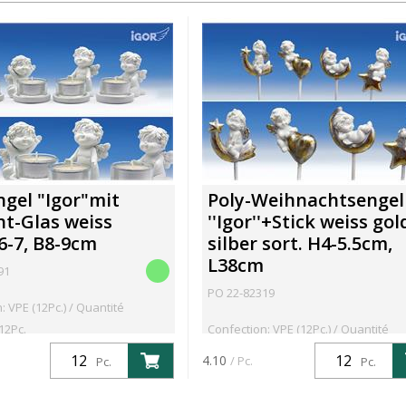
ngel "Igor"mit
Poly-Weihnachtsengel
ht-Glas weiss
''Igor''+Stick weiss gol
6-7, B8-9cm
silber sort. H4-5.5cm,
L38cm
91
PO 22-82319
: VPE (12Pc.) / Quantité
12Pc.
Confection: VPE (12Pc.) / Quantité
minimum: 12Pc.
4.10
/ Pc.
Pc.
Pc.