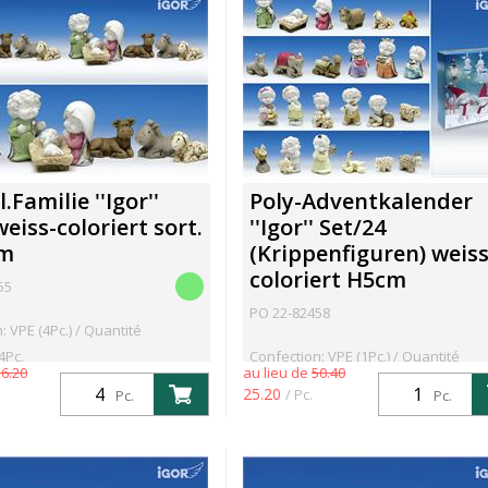
.Familie ''Igor''
Poly-Adventkalender
weiss-coloriert sort.
''Igor'' Set/24
cm
(Krippenfiguren) weiss
coloriert H5cm
55
PO 22-82458
: VPE (4Pc.) / Quantité
4Pc.
Confection: VPE (1Pc.) / Quantité
16.20
au lieu de
50.40
minimum: 1Pc.
25.20
/ Pc.
Pc.
Pc.