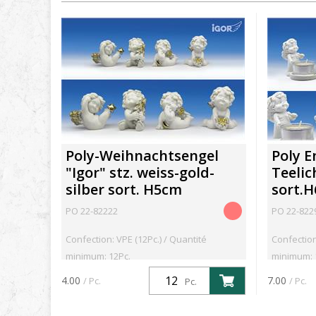
Poly-Weihnachtsengel
Poly E
"Igor" stz. weiss-gold-
Teelic
silber sort. H5cm
sort.H
PO 22-82222
PO 22-822
Confection: VPE (12Pc.) / Quantité
Confection
minimum: 12Pc.
minimum: 
4.00
7.00
/ Pc.
/ Pc.
Pc.