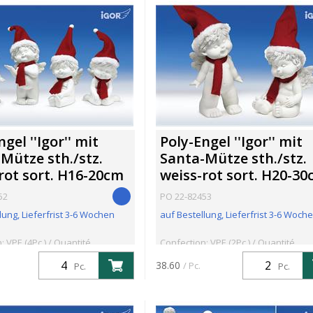
gel ''Igor'' mit
Poly-Engel ''Igor'' mit
Mütze sth./stz.
Santa-Mütze sth./stz.
rot sort. H16-20cm
weiss-rot sort. H20-3
52
PO 22-82453
lung, Lieferfrist 3-6 Wochen
auf Bestellung, Lieferfrist 3-6 Woch
: VPE (4Pc.) / Quantité
Confection: VPE (2Pc.) / Quantité
4Pc.
minimum: 2Pc.
38.60
/ Pc.
Pc.
Pc.