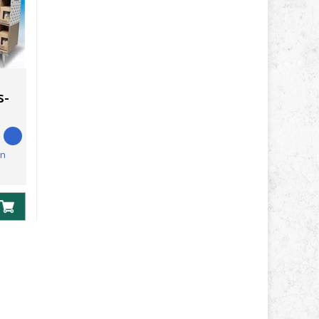
s-
en