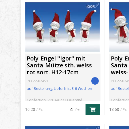
Poly-Engel ''Igor'' mit
Poly-En
Santa-Mütze sth. weiss-
Santa-
rot sort. H12-17cm
weiss-
PO 22-82451
PO 22-824
auf Bestellung, Lieferfrist 3-6 Wochen
auf Bestel
Confection: VPE (4Pc.) / Quantité
Confection
minimum: 4Pc.
minimum: 
10.20
18.60
/ Pc.
/ Pc.
Pc.