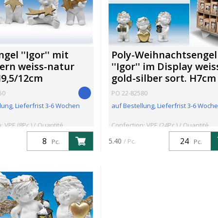
gel ''Igor'' mit
Poly-Weihnachtsengel
ern weiss-natur
''Igor'' im Display weis
H9,5/12cm
gold-silber sort. H7cm
50
PO 22-82580
lung, Lieferfrist 3-6 Wochen
auf Bestellung, Lieferfrist 3-6 Woch
: VPE (8Pc.) / Quantité
Confection: VPE (24Pc.) / Quantité
8Pc.
minimum: 24Pc.
5.40
/ Pc.
Pc.
Pc.