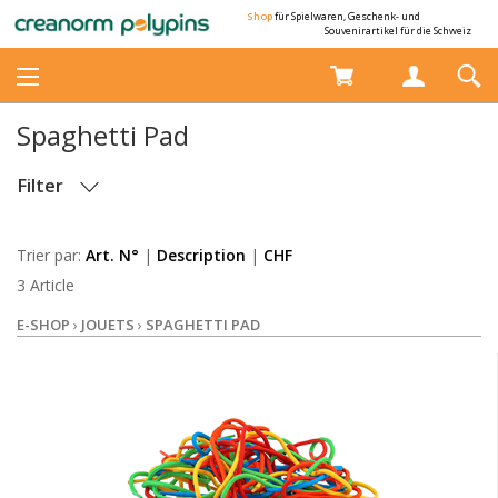
Shop
für Spielwaren, Geschenk- und
Souvenirartikel für die Schweiz
Spaghetti Pad
Filter
STOCK
Trier par:
Art. N°
|
Description
|
CHF
3 Article
E-SHOP
›
JOUETS
›
SPAGHETTI PAD