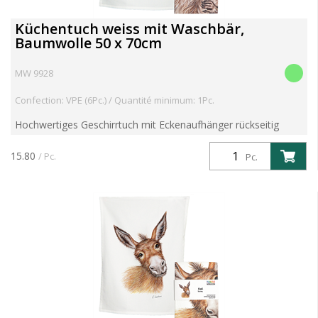
Küchentuch weiss mit Waschbär,
Baumwolle 50 x 70cm
MW 9928
Confection: VPE (6Pc.) / Quantité minimum: 1Pc.
Hochwertiges Geschirrtuch mit Eckenaufhänger rückseitig
Motiv mit toller Farbbrillanz aus 100% Baumwolle 60° Grad
waschbar und trocknergeeignet Im Schwarzwald mit Liebe ...
15.80
/ Pc.
Pc.