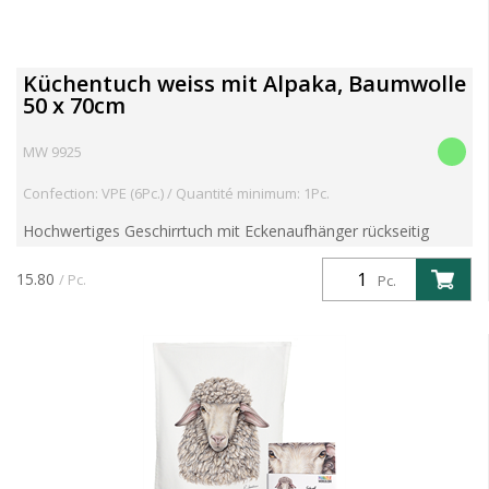
Küchentuch weiss mit Alpaka, Baumwolle
50 x 70cm
MW 9925
Confection: VPE (6Pc.) / Quantité minimum: 1Pc.
Hochwertiges Geschirrtuch mit Eckenaufhänger rückseitig
Motiv mit toller Farbbrillanz aus 100% Baumwolle 60° Grad
waschbar und trocknergeeignet Im Schwarzwald mit Liebe ...
15.80
/ Pc.
Pc.