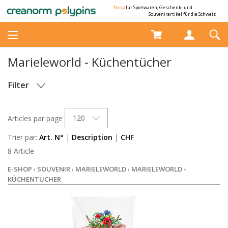
Shop
für Spielwaren, Geschenk- und
Souvenirartikel für die Schweiz
Marieleworld - Küchentücher
Filter
STOCK
120
Articles par page
Trier par:
Art. N°
|
Description
|
CHF
8 Article
E-SHOP
›
SOUVENIR
›
MARIELEWORLD
›
MARIELEWORLD -
KÜCHENTÜCHER