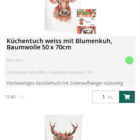
Küchentuch weiss mit Blumenkuh,
Baumwolle 50 x 70cm
MW 9922
Confection: VPE (6Pc.) / Quantité minimum: 1Pc.
Hochwertiges Geschirrtuch mit Eckenaufhänger rückseitig
Motiv mit toller Farbbrillanz aus 100% Baumwolle 60° Grad
waschbar und trocknergeeignet Im Schwarzwald mit Liebe ...
15.80
/ Pc.
Pc.