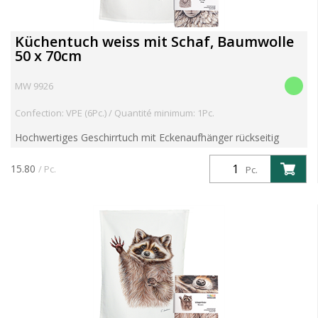
Küchentuch weiss mit Schaf, Baumwolle
50 x 70cm
MW 9926
Confection: VPE (6Pc.) / Quantité minimum: 1Pc.
Hochwertiges Geschirrtuch mit Eckenaufhänger rückseitig
Motiv mit toller Farbbrillanz aus 100% Baumwolle 60° Grad
waschbar und trocknergeeignet Im Schwarzwald mit Liebe ...
15.80
/ Pc.
Pc.