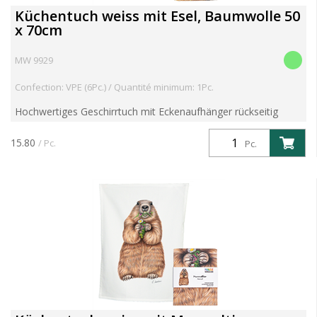
Küchentuch weiss mit Esel, Baumwolle 50
x 70cm
MW 9929
Confection: VPE (6Pc.) / Quantité minimum: 1Pc.
Hochwertiges Geschirrtuch mit Eckenaufhänger rückseitig
Motiv mit toller Farbbrillanz aus 100% Baumwolle 60° Grad
waschbar und trocknergeeignet Im Schwarzwald mit Liebe ...
15.80
/ Pc.
Pc.