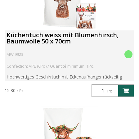
Küchentuch weiss mit Blumenhirsch,
Baumwolle 50 x 70cm
MW 9923
Confection: VPE (6Pc.) / Quantité minimum: 1Pc.
Hochwertiges Geschirrtuch mit Eckenaufhänger rückseitig
Motiv mit toller Farbbrillanz aus 100% Baumwolle 60° Grad
waschbar und trocknergeeignet Im Schwarzwald mit Liebe ...
15.80
/ Pc.
Pc.