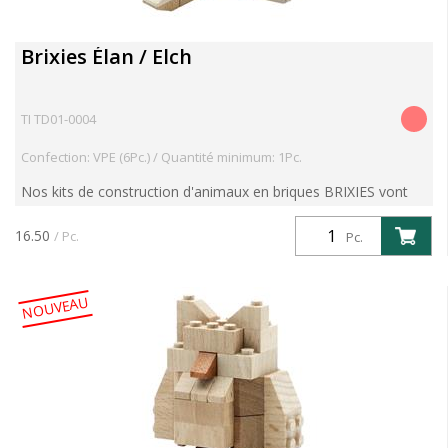
Brixies Élan / Elch
TI TD01-0004
Confection: VPE (6Pc.) / Quantité minimum: 1Pc.
Nos kits de construction d'animaux en briques BRIXIES vont
vous enthousiasmer. Avec le kit "Elan", explorez les forêts
d'Europe du Nord, d'Asie du Nord et d'Amérique du N...
16.50
/ Pc.
Pc.
NOUVEAU