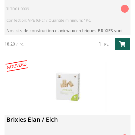
TI TD01-0009
Confection: VPE (6Pc.) / Quantité minimum: 1Pc.
Nos kits de construction d'animaux en briques BRIXIES vont
vous enthousiasmer. Avec le kit "Elan", explorez les forêts
d'Europe du Nord, d'Asie du Nord et d'Amérique du N...
18.20
/ Pc.
Pc.
NOUVEAU
Brixies Élan / Elch