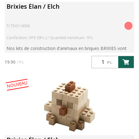
Brixies Élan / Elch
TI TD01-0006
Confection: VPE (6Pc.) / Quantité minimum: 1Pc.
Nos kits de construction d'animaux en briques BRIXIES vont
vous enthousiasmer. Avec le kit "Elan", explorez les forêts
d'Europe du Nord, d'Asie du Nord et d'Amérique du N...
19.90
/ Pc.
Pc.
NOUVEAU