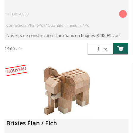
TI TD01-0008
Confection: VPE (6Pc.) / Quantité minimum: 1Pc.
Nos kits de construction d'animaux en briques BRIXIES vont
vous enthousiasmer. Avec le kit "Elan", explorez les forêts
d'Europe du Nord, d'Asie du Nord et d'Amérique du N...
14.60
/ Pc.
Pc.
NOUVEAU
Brixies Élan / Elch