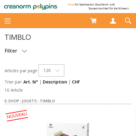
Shop
für Spielwaren, Geschenk- und
Souvenirartikel für die Schweiz
TIMBLO
Filter
OPTIONS
120
Articles par page
Trier par:
Art. N°
|
Description
|
CHF
10 Article
E-SHOP
›
JOUETS
›
TIMBLO
NOUVEAU