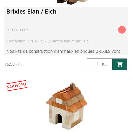
Brixies Élan / Elch
TI TD01-0005
Confection: VPE (6Pc.) / Quantité minimum: 1Pc.
Nos kits de construction d'animaux en briques BRIXIES vont
vous enthousiasmer. Avec le kit "Elan", explorez les forêts
d'Europe du Nord, d'Asie du Nord et d'Amérique du N...
16.50
/ Pc.
Pc.
NOUVEAU