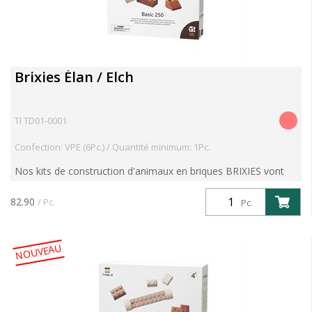
Brixies Élan / Elch
TI TD01-0001
Confection: VPE (6Pc.) / Quantité minimum: 1Pc.
Nos kits de construction d'animaux en briques BRIXIES vont
vous enthousiasmer. Avec le kit "Elan", explorez les forêts
d'Europe du Nord, d'Asie du Nord et d'Amérique du N...
82.90
/ Pc.
Pc.
NOUVEAU