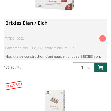
Brixies Élan / Elch
TI TD01-0002
Confection: VPE (6Pc.) / Quantité minimum: 1Pc.
Nos kits de construction d'animaux en briques BRIXIES vont
vous enthousiasmer. Avec le kit "Elan", explorez les forêts
d'Europe du Nord, d'Asie du Nord et d'Amérique du N...
136.90
/ Pc.
Pc.
NOUVEAU