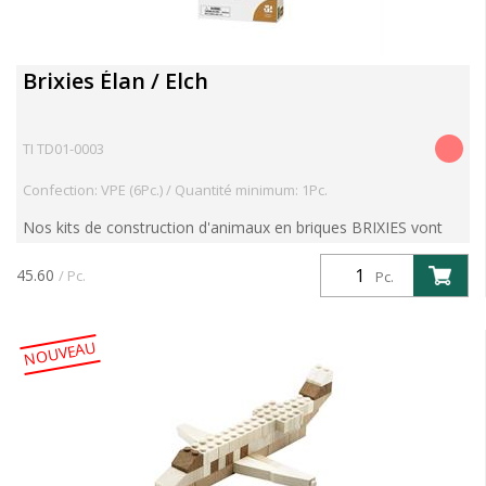
Brixies Élan / Elch
TI TD01-0003
Confection: VPE (6Pc.) / Quantité minimum: 1Pc.
Nos kits de construction d'animaux en briques BRIXIES vont
vous enthousiasmer. Avec le kit "Elan", explorez les forêts
d'Europe du Nord, d'Asie du Nord et d'Amérique du N...
45.60
/ Pc.
Pc.
NOUVEAU