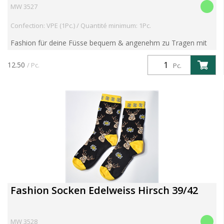
MW 3527
Confection: VPE (1Pc.) / Quantité minimum: 1Pc.
Fashion für deine Füsse bequem & angenehm zu Tragen mit
super-softem Piqué-Komfortbund aus 80% Baumwolle,
17%Polyamid, 3% Elasthan bei 30°C waschbar, made in
12.50
/ Pc.
Pc.
Portugal
Fashion Socken Edelweiss Hirsch 39/42
MW 3528