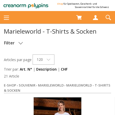
Shop
für Spielwaren, Geschenk- und
Souvenirartikel für die Schweiz
Marieleworld - T-Shirts & Socken
Filter
STOCK
120
Articles par page
Trier par:
Art. N°
|
Description
|
CHF
21 Article
E-SHOP
›
SOUVENIR
›
MARIELEWORLD
›
MARIELEWORLD - T-SHIRTS
& SOCKEN