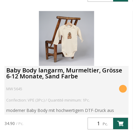
Baby Body langarm, Murmeltier, Grösse
6-12 Monate, Sand Farbe
MW 5645
Confection: VPE (3Pc.) / Quantité minimum: 1Pc.
moderner Baby Body mit hochwertigem DTF-Druck aus
eigener Produktion 100 % gekämmte, ringgesponnene,
zertifizierte Bio-Baumwolle Bei 40°C waschbar
34.90
/ Pc.
Pc.