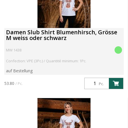
Damen Slub Shirt Blumenhirsch, Grösse
M weiss oder schwarz
MW 1438
Confection: VPE (3Pc.) / Quantité minimum: 1Pc.
auf Bestellung
53.80
/ Pc.
Pc.