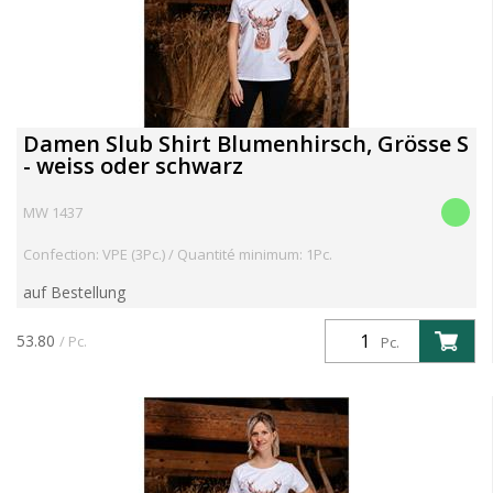
Damen Slub Shirt Blumenhirsch, Grösse S
- weiss oder schwarz
MW 1437
Confection: VPE (3Pc.) / Quantité minimum: 1Pc.
auf Bestellung
53.80
/ Pc.
Pc.