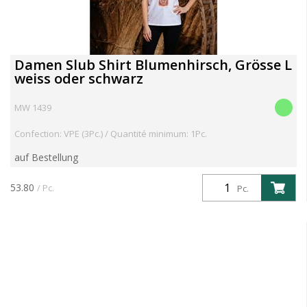
Damen Slub Shirt Blumenhirsch, Grösse L
weiss oder schwarz
MW 1439
Confection: VPE (3Pc.) / Quantité minimum: 1Pc.
auf Bestellung
53.80
/ Pc.
Pc.