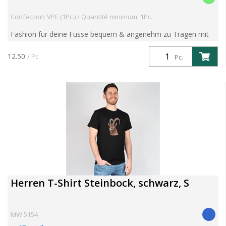
Confection: VPE (1Pc.) / Quantité minimum: 1Pc.
Fashion für deine Füsse bequem & angenehm zu Tragen mit
super-softem Piqué-Komfortbund aus 80% Baumwolle,
17%Polyamid, 3% Elasthan bei 30°C waschbar, made in
12.50
/ Pc.
Pc.
Portugal
Herren T-Shirt Steinbock, schwarz, S
MW 5154