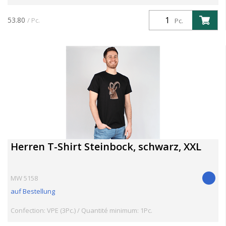
53.80
/ Pc.
Pc.
Herren T-Shirt Steinbock, schwarz, XXL
MW 5158
auf Bestellung
Confection: VPE (3Pc.) / Quantité minimum: 1Pc.