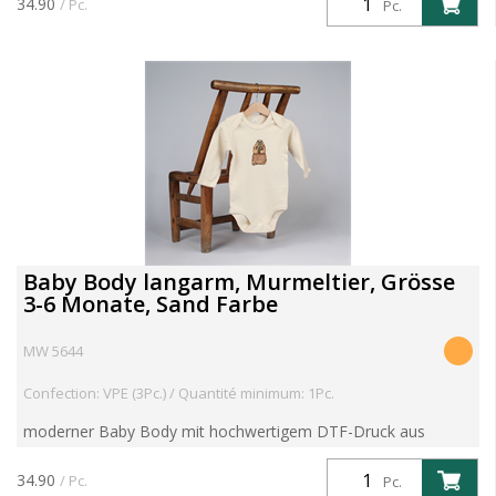
34.90
/ Pc.
Pc.
Baby Body langarm, Murmeltier, Grösse
3-6 Monate, Sand Farbe
MW 5644
Confection: VPE (3Pc.) / Quantité minimum: 1Pc.
moderner Baby Body mit hochwertigem DTF-Druck aus
eigener Produktion 100 % gekämmte, ringgesponnene,
zertifizierte Bio-Baumwolle Bei 40°C waschbar
34.90
/ Pc.
Pc.