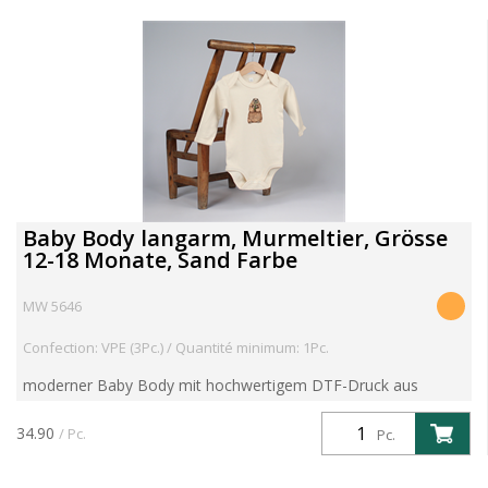
Baby Body langarm, Murmeltier, Grösse
12-18 Monate, Sand Farbe
MW 5646
Confection: VPE (3Pc.) / Quantité minimum: 1Pc.
moderner Baby Body mit hochwertigem DTF-Druck aus
eigener Produktion 100 % gekämmte, ringgesponnene,
zertifizierte Bio-Baumwolle Bei 40°C waschbar
34.90
/ Pc.
Pc.