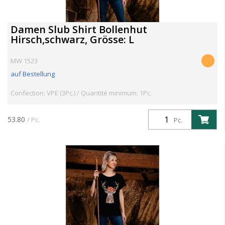
Damen Slub Shirt Bollenhut
Hirsch,schwarz, Grösse: L
MW 1523
auf Bestellung
Confection: VPE (3Pc.) / Quantité minimum: 1Pc.
53.80
/ Pc.
Pc.