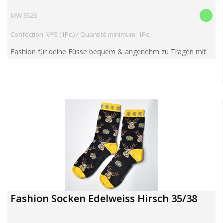
MW 3525
Confection: VPE (1Pc.) / Quantité minimum: 1Pc.
Fashion für deine Füsse bequem & angenehm zu Tragen mit
super-softem Piqué-Komfortbund aus 80% Baumwolle,
17%Polyamid, 3% Elasthan bei 30°C waschbar, made in
Portugal
Fashion Socken Edelweiss Hirsch 35/38