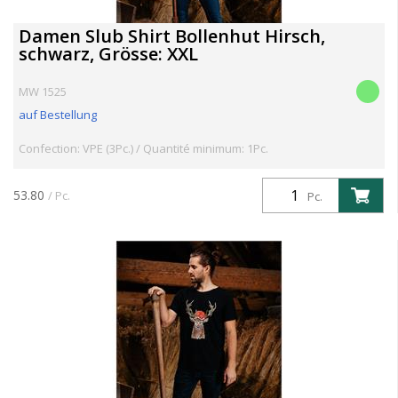
Damen Slub Shirt Bollenhut Hirsch,
schwarz, Grösse: XXL
MW 1525
auf Bestellung
Confection: VPE (3Pc.) / Quantité minimum: 1Pc.
53.80
/ Pc.
Pc.