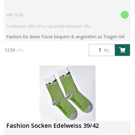
MW 3524
Confection: VPE (1Pc.) / Quantité minimum: 1Pc.
Fashion für deine Füsse bequem & angenehm zu Tragen mit
super-softem Piqué-Komfortbund aus 80% Baumwolle,
17%Polyamid, 3% Elasthan bei 30°C waschbar, made in
12.50
/ Pc.
Pc.
Portugal
Fashion Socken Edelweiss 39/42