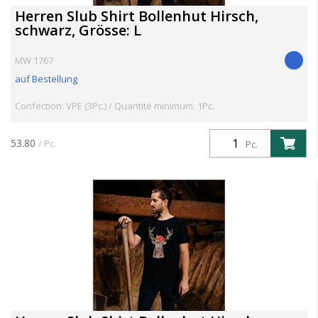
Herren Slub Shirt Bollenhut Hirsch,
schwarz, Grösse: L
MW 1767
auf Bestellung
Confection: VPE (3Pc.) / Quantité minimum: 1Pc.
53.80
/ Pc.
Pc.