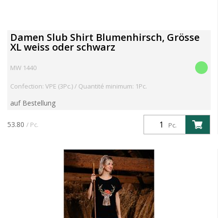
Damen Slub Shirt Blumenhirsch, Grösse
XL weiss oder schwarz
MW 1440
Confection: VPE (3Pc.) / Quantité minimum: 1Pc.
auf Bestellung
53.80
/ Pc.
Pc.