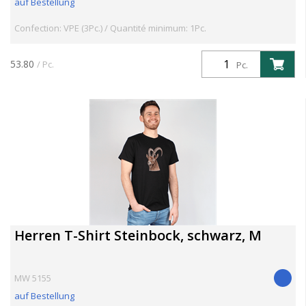
auf Bestellung
Confection: VPE (3Pc.) / Quantité minimum: 1Pc.
53.80
/ Pc.
Pc.
Herren T-Shirt Steinbock, schwarz, M
MW 5155
auf Bestellung