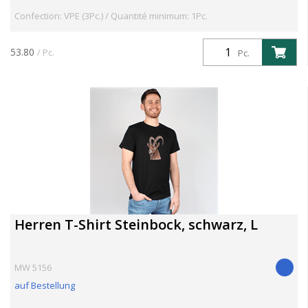
Confection: VPE (3Pc.) / Quantité minimum: 1Pc.
53.80
/ Pc.
Pc.
Herren T-Shirt Steinbock, schwarz, L
MW 5156
auf Bestellung