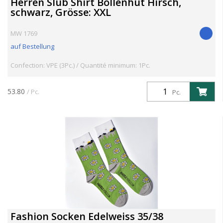
Herren Slub Shirt Bollenhut Hirsch,
schwarz, Grösse: XXL
MW 1769
auf Bestellung
Confection: VPE (3Pc.) / Quantité minimum: 1Pc.
53.80
/ Pc.
Pc.
Fashion Socken Edelweiss 35/38