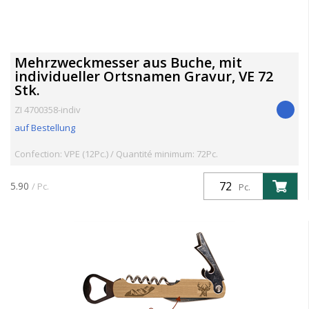
Mehrzweckmesser aus Buche, mit
individueller Ortsnamen Gravur, VE 72
Stk.
ZI 4700358-indiv
auf Bestellung
Confection: VPE (12Pc.) / Quantité minimum: 72Pc.
5.90
/ Pc.
Pc.