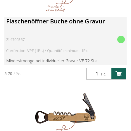
Flaschenöffner Buche ohne Gravur
ZI 4700367
Confection: VPE (1Pc.) / Quantité minimum: 1Pc.
Mindestmenge bei individueller Gravur VE 72 Stk.
Flaschenöffner aus Buche und Edelstahl mit 3 Fuktionen: -
Falschenöffner - Korkenzieher - Messer Auf Anfrage ist dieser
5.70
/ Pc.
Pc.
F...