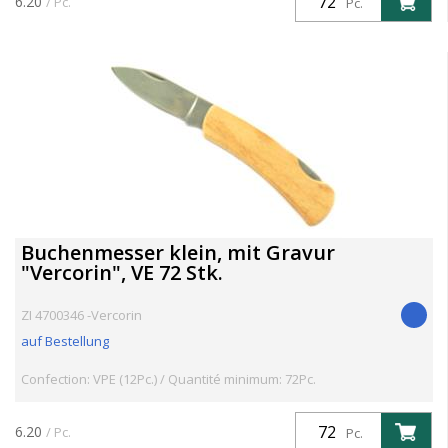
6.20
/ Pc.
Pc.
Buchenmesser klein, mit Gravur
"Vercorin", VE 72 Stk.
ZI 4700346 -Vercorin
auf Bestellung
Confection: VPE (12Pc.) / Quantité minimum: 72Pc.
6.20
/ Pc.
Pc.