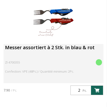
Messer assortiert à 2 Stk. in blau & rot
ZI 4700355
Confection: VPE (48Pc.) / Quantité minimum: 2Pc.
7.90
/ Pc.
Pc.