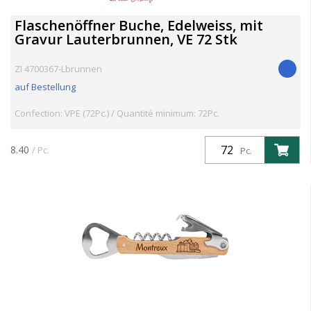
Flaschenöffner Buche, Edelweiss, mit
Gravur Lauterbrunnen, VE 72 Stk
ZI 4700367-Lbrunnen
auf Bestellung
Confection: VPE (72Pc.) / Quantité minimum: 72Pc.
8.40
/ Pc.
Pc.