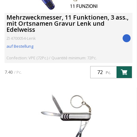
Mehrzweckmesser, 11 Funktionen, 3 ass.,
mit Ortsnamen Gravur Lenk und
Edelweiss
ZI 4700054-Lenk
auf Bestellung
Confection: VPE (72Pc.) / Quantité minimum: 72Pc.
7.40
/ Pc.
Pc.