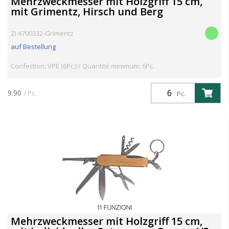
Mehrzweckmesser mit Holzgriff 15 cm,
mit Grimentz, Hirsch und Berg
ZI 4700332-Grimentz
auf Bestellung
Confection: VPE (6Pc.) / Quantité minimum: 6Pc.
9.90
/ Pc.
Pc.
Mehrzweckmesser mit Holzgriff 15 cm,