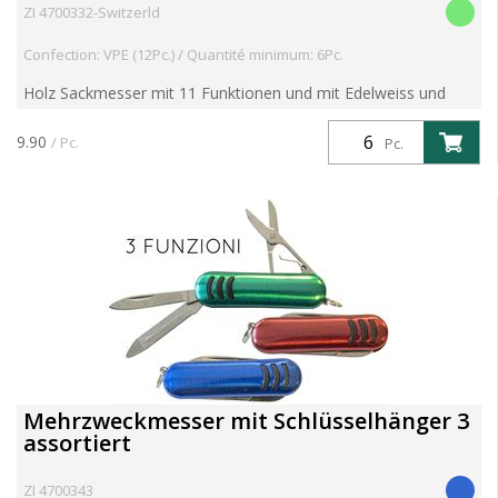
ZI 4700332-Switzerld
Confection: VPE (12Pc.) / Quantité minimum: 6Pc.
Holz Sackmesser mit 11 Funktionen und mit Edelweiss und
Switzerland graviert
9.90
/ Pc.
Pc.
Mehrzweckmesser mit Schlüsselhänger 3
assortiert
ZI 4700343