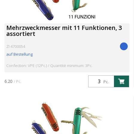
Mehrzweckmesser mit 11 Funktionen, 3
assortiert
ZI 4700054
auf Bestellung
Confection: VPE (12Pc.) / Quantité minimum: 3Pc.
6.20
/ Pc.
Pc.