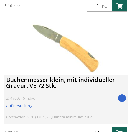
5.10
/ Pc.
Pc.
Buchenmesser klein, mit individueller
Gravur, VE 72 Stk.
ZI 4700346 indiv.
auf Bestellung
Confection: VPE (12Pc.) / Quantité minimum: 72Pc.