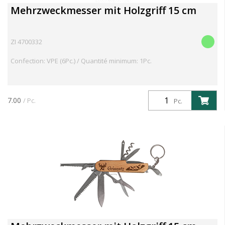
Mehrzweckmesser mit Holzgriff 15 cm
ZI 4700332
Confection: VPE (6Pc.) / Quantité minimum: 1Pc.
7.00
/ Pc.
Pc.