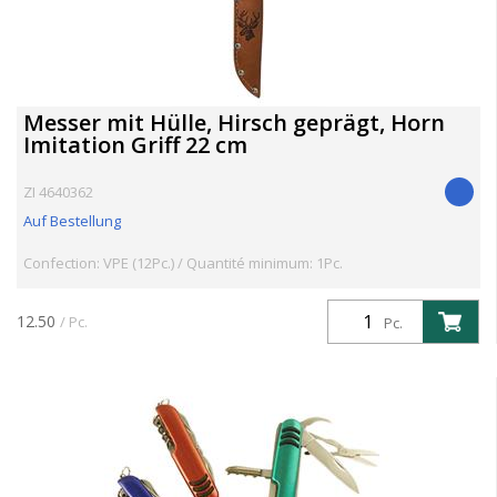
Messer mit Hülle, Hirsch geprägt, Horn
Imitation Griff 22 cm
ZI 4640362
Auf Bestellung
Confection: VPE (12Pc.) / Quantité minimum: 1Pc.
12.50
/ Pc.
Pc.