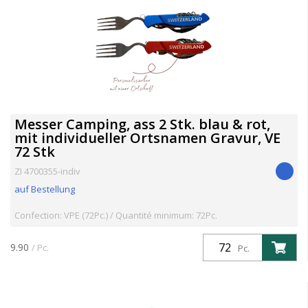
Messer Camping, ass 2 Stk. blau & rot,
mit individueller Ortsnamen Gravur, VE
72 Stk
ZI 4700355-indiv
auf Bestellung
Confection: VPE (72Pc.) / Quantité minimum: 72Pc.
9.90
/ Pc.
Pc.