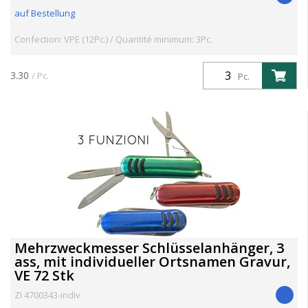
auf Bestellung
Confection: VPE (12Pc.) / Quantité minimum: 3Pc.
3.30
/ Pc.
Pc.
Mehrzweckmesser Schlüsselanhänger, 3
ass, mit individueller Ortsnamen Gravur,
VE 72 Stk
ZI 4700343-indiv