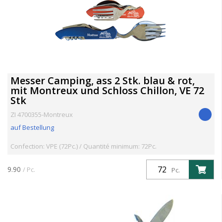
Messer Camping, ass 2 Stk. blau & rot,
mit Montreux und Schloss Chillon, VE 72
Stk
ZI 4700355-Montreux
auf Bestellung
Confection: VPE (72Pc.) / Quantité minimum: 72Pc.
9.90
/ Pc.
Pc.