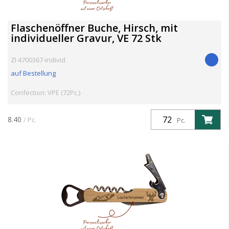
Flaschenöffner Buche, Hirsch, mit
individueller Gravur, VE 72 Stk
ZI 4700367-individ
auf Bestellung
Confection: VPE (72Pc.)
8.40
/ Pc.
Pc.