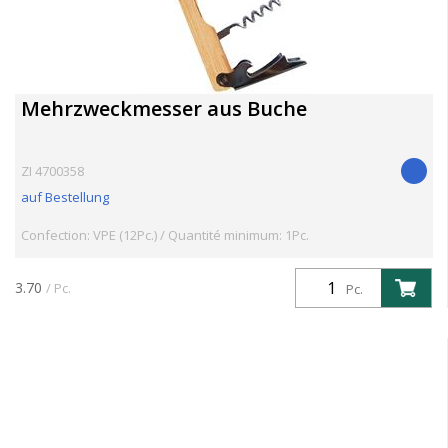
Mehrzweckmesser aus Buche
ZI 4700358
auf Bestellung
Confection: VPE (12Pc.) / Quantité minimum: 1Pc.
3.70
/ Pc.
Pc.