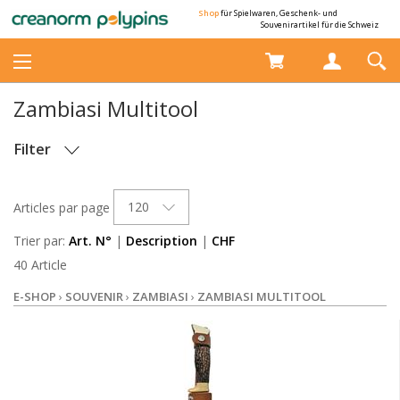
Shop
für Spielwaren, Geschenk- und
Souvenirartikel für die Schweiz
Zambiasi Multitool
Filter
STOCK
120
Articles par page
Trier par:
Art. N°
|
Description
|
CHF
40 Article
E-SHOP
›
SOUVENIR
›
ZAMBIASI
›
ZAMBIASI MULTITOOL