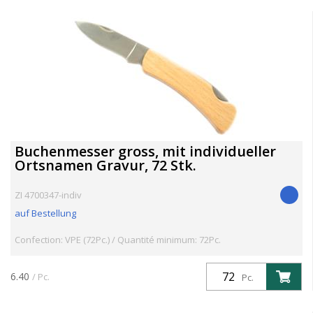
Buchenmesser gross, mit individueller
Ortsnamen Gravur, 72 Stk.
ZI 4700347-indiv
auf Bestellung
Confection: VPE (72Pc.) / Quantité minimum: 72Pc.
6.40
/ Pc.
Pc.