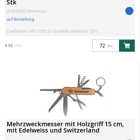
Stk
ZI 4700332-Montreux
auf Bestellung
Confection: VPE (72Pc.) / Quantité minimum: 72Pc.
9.90
/ Pc.
Pc.
Mehrzweckmesser mit Holzgriff 15 cm,
mit Edelweiss und Switzerland