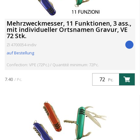
Mehrzweckmesser, 11 Funktionen, 3 ass.,
mit individueller Ortsnamen Gravur, VE
72 Stk.
ZI 4700054-indiv
auf Bestellung
Confection: VPE (72Pc.) / Quantité minimum: 72Pc.
7.40
/ Pc.
Pc.