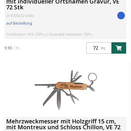
mit individueller Ortsnamen Gravur, VE
72 Stk
ZI 4700332-indiv
auf Bestellung
Confection: VPE (72Pc.) / Quantité minimum: 72Pc.
9.90
/ Pc.
Pc.
Mehrzweckmesser mit Holzgriff 15 cm,
mit Montreux und Schloss Chillon, VE 72