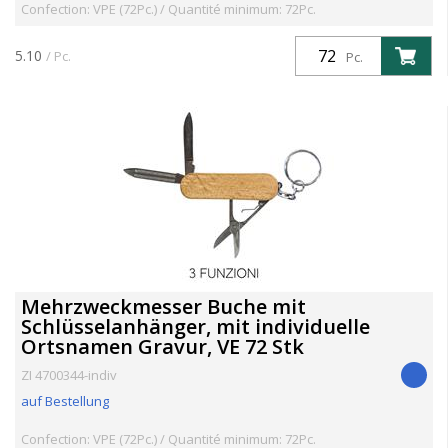
Confection: VPE (72Pc.) / Quantité minimum: 72Pc.
5.10
/ Pc.
Pc.
Mehrzweckmesser Buche mit
Schlüsselanhänger, mit individuelle
Ortsnamen Gravur, VE 72 Stk
ZI 4700344-indiv
auf Bestellung
Confection: VPE (72Pc.) / Quantité minimum: 72Pc.