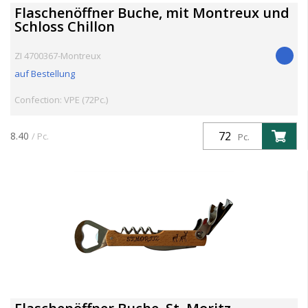
Flaschenöffner Buche, mit Montreux und
Schloss Chillon
ZI 4700367-Montreux
auf Bestellung
Confection: VPE (72Pc.)
8.40
/ Pc.
Pc.