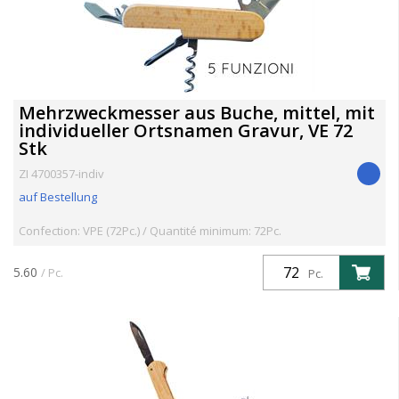
Mehrzweckmesser aus Buche, mittel, mit
individueller Ortsnamen Gravur, VE 72
Stk
ZI 4700357-indiv
auf Bestellung
Confection: VPE (72Pc.) / Quantité minimum: 72Pc.
5.60
/ Pc.
Pc.