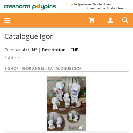
Shop
für Spielwaren, Geschenk- und
Souvenirartikel für die Schweiz
Catalogue Igor
Trier par:
Art. N°
|
Description
|
CHF
1 Article
E-SHOP
›
IGOR ANGEL
›
CATALOGUE IGOR