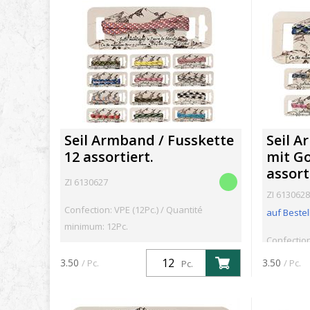
Seil Armband / Fusskette
Seil A
12 assortiert.
mit Go
assort
ZI 6130627
ZI 6130628
Confection: VPE (12Pc.) / Quantité
auf Bestel
minimum: 12Pc.
Confection
3.50
3.50
/ Pc.
/ Pc.
Pc.