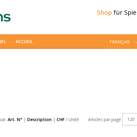
Shop
für Spi
NEL
ACCUEIL
FRANÇAIS
120
 par:
Art. N°
|
Description
|
CHF
/ Unité
Articles par page