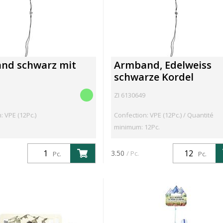
nd schwarz mit
Armband, Edelweiss
schwarze Kordel
ZI 6130649
: VPE (12Pc.)
Confection: VPE (12Pc.) / Quantité
minimum: 12Pc.
3.50
/ Pc.
Pc.
Pc.