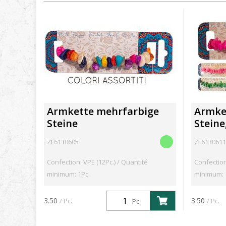
Armkette mehrfarbige
Armket
Steine
Steine
ZI 6130605
ZI 6130611
Confection: VPE (12Pc.) / Quantité
Confection
minimum: 1Pc.
minimum: 
3.50
3.50
/ Pc.
/ Pc.
Pc.