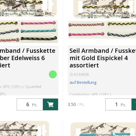
rmband / Fusskette
Seil Armband / Fusske
lber Edelweiss 6
mit Gold Eispickel 4
iert
assortiert
ZI 6130638
auf Bestellung
: VPE (12Pc.) / Quantité
6Pc.
Confection: VPE (12Pc.)
3.50
/ Pc.
Pc.
Pc.