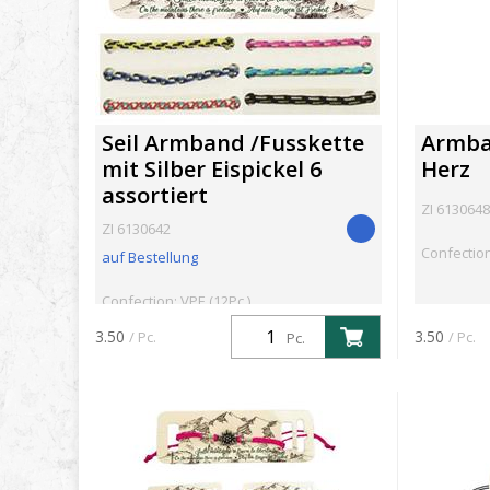
Seil Armband /Fusskette
Armba
mit Silber Eispickel 6
Herz
assortiert
ZI 6130648
ZI 6130642
Confection
auf Bestellung
Confection: VPE (12Pc.)
3.50
3.50
/ Pc.
/ Pc.
Pc.