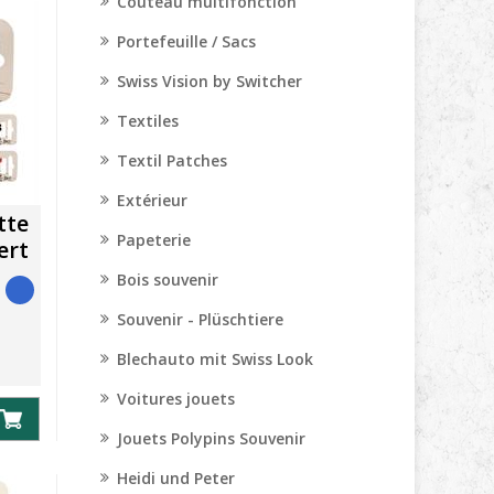
Couteau multifonction
Portefeuille / Sacs
Swiss Vision by Switcher
Textiles
Textil Patches
Extérieur
tte
Papeterie
ert
Bois souvenir
Souvenir - Plüschtiere
Blechauto mit Swiss Look
Voitures jouets
Jouets Polypins Souvenir
Heidi und Peter