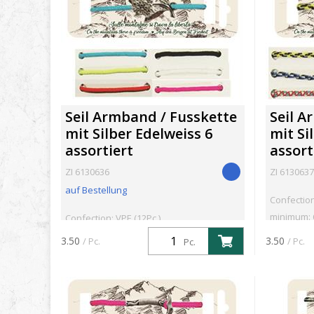
Seil Armband / Fusskette
Seil A
mit Silber Edelweiss 6
mit Si
assortiert
assort
ZI 6130636
ZI 6130637
auf Bestellung
Confection
minimum: 
Confection: VPE (12Pc.)
3.50
3.50
/ Pc.
/ Pc.
Pc.