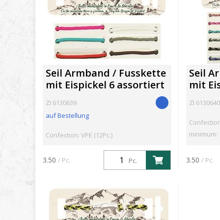
Seil Armband / Fusskette
Seil A
mit Eispickel 6 assortiert
mit Ei
ZI 6130639
ZI 6130640
auf Bestellung
Confection
minimum: 
Confection: VPE (12Pc.)
3.50
3.50
/ Pc.
/ Pc.
Pc.