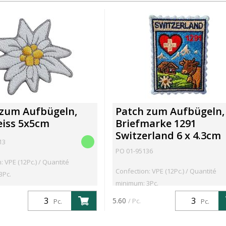
 zum Aufbügeln,
Patch zum Aufbügeln,
eiss 5x5cm
Briefmarke 1291
Switzerland 6 x 4.3cm
13
PO 01-95136
: VPE (12Pc.) / Quantité
Confection: VPE (12Pc.) / Quantité
3Pc.
minimum: 3Pc.
5.60
/ Pc.
Pc.
Pc.