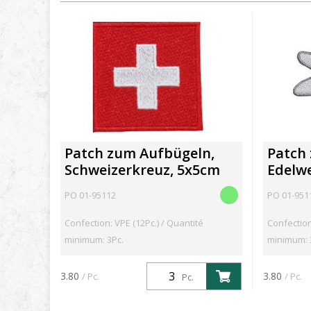
Patch zum Aufbügeln,
Patch
Schweizerkreuz, 5x5cm
Edelw
PO 01-95112
PO 01-951
Confection: VPE (12Pc.) / Quantité
Confection
minimum: 3Pc.
minimum: 
3.80
3.80
/ Pc.
/ Pc.
Pc.