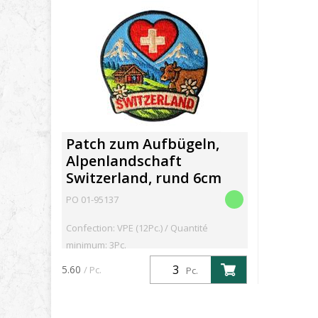
Patch zum Aufbügeln,
Alpenlandschaft
Switzerland, rund 6cm
PO 01-95137
Confection: VPE (12Pc.) / Quantité
minimum: 3Pc.
5.60
/ Pc.
Pc.