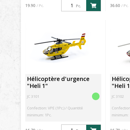
19.90
36.60
/ Pc.
/ Pc.
Pc.
Hélicoptère d'urgence
Hélico
"Heli 1"
"Heli 1
JC 3101
JC 3102
Confection: VPE (1Pc.) / Quantité
Confection
minimum: 1Pc.
minimum: 