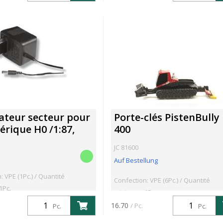
ateur secteur pour
Porte-clés PistenBully
érique H0 /1:87,
400
JC 81600
Auf Bestellung
: VPE (1Pc.) / Quantité
Confection: VPE (6Pc.) / Quantité
1Pc.
minimum: 1Pc.
16.70
/ Pc.
Pc.
Pc.