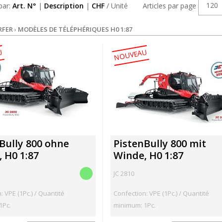
120
 par:
Art. N°
|
Description
|
CHF
/ Unité
Articles par page
RFER
›
MODÈLES DE TÉLÉPHÉRIQUES H0 1:87
U
NOUVEAU
Bully 800 ohne
PistenBully 800 mit
 H0 1:87
Winde, H0 1:87
JC 2810
: VPE (1Pc.) / Quantité
Confection: VPE (1Pc.) / Quantité
1Pc.
minimum: 1Pc.