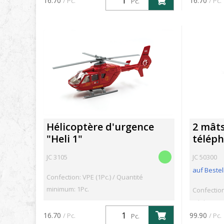
16.70
16.70
/ Pc.
/ Pc.
Pc.
Hélicoptère d'urgence
2 mât
"Heli 1"
télép
JC 3105
JC 50300
auf Bestel
Confection: VPE (1Pc.) / Quantité
minimum: 1Pc.
Confection
minimum: 
16.70
99.90
/ Pc.
/ Pc.
Pc.