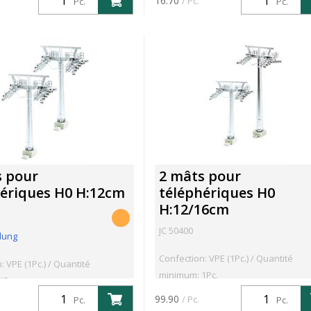
16.70
/ Pc.
Pc.
Pc.
s pour
2 mâts pour
hériques H0 H:12cm
téléphériques H0
H:12/16cm
JC 50400
lung
Confection: VPE (1Pc.) / Quantité
: VPE (1Pc.) / Quantité
minimum: 1Pc.
1Pc.
99.90
/ Pc.
Pc.
Pc.