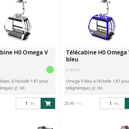
abine H0 Omega V
Télécabine H0 Omega 
bleu
JC 82105
lanc à l'échelle 1:87 pour
Omega V bleu à l'échelle 1:87 pou
ériques JC H0.
téléphériques JC H0.
25.90
/ Pc.
Pc.
Pc.