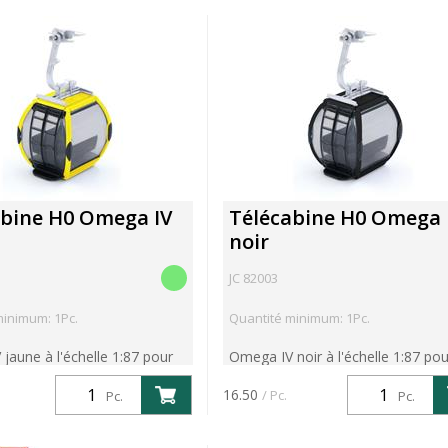
abine H0 Omega IV
Télécabine H0 Omega 
noir
JC 82003
minimum: 1Pc.
Quantité minimum: 1Pc.
jaune à l'échelle 1:87 pour
Omega IV noir à l'échelle 1:87 pou
ériques JC H0.
téléphériques JC H0.
16.50
/ Pc.
Pc.
Pc.