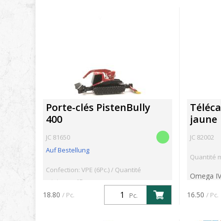
Porte-clés PistenBully
Téléc
400
jaune
JC 81650
JC 82002
Auf Bestellung
Quantité 
Confection: VPE (6Pc.) / Quantité
Omega IV 
minimum: 1Pc.
les téléph
18.80
16.50
/ Pc.
/ Pc.
Pc.