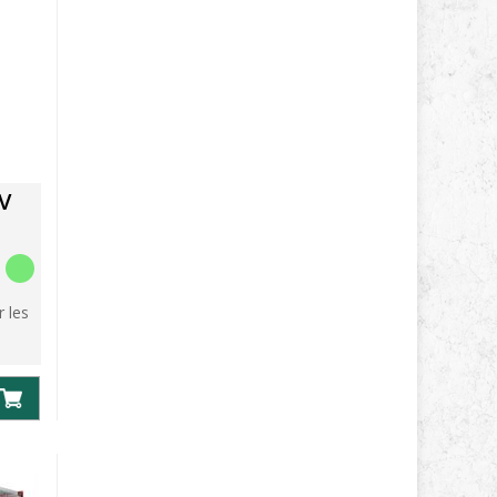
V
r les