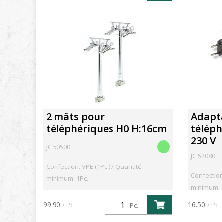
2 mâts pour
Adapt
téléphériques H0 H:16cm
téléph
230 V
JC 50500
JC 52080
Confection: VPE (1Pc.) / Quantité
Confection
minimum: 1Pc.
minimum: 
99.90
16.50
/ Pc.
/ Pc.
Pc.