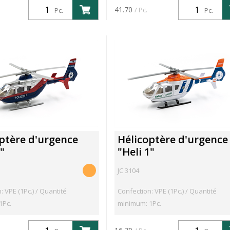
41.70
/ Pc.
Pc.
Pc.
ptère d'urgence
Hélicoptère d'urgence
"
"Heli 1"
JC 3104
: VPE (1Pc.) / Quantité
Confection: VPE (1Pc.) / Quantité
1Pc.
minimum: 1Pc.