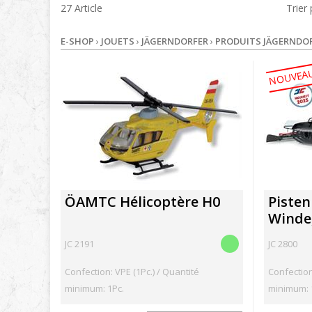
27 Article
Trier
E-SHOP
›
JOUETS
›
JÄGERNDORFER
›
PRODUITS JÄGERNDO
NOUVEA
ÖAMTC Hélicoptère H0
Pisten
Winde,
JC 2191
JC 2800
Confection: VPE (1Pc.) / Quantité
Confection
minimum: 1Pc.
minimum: 