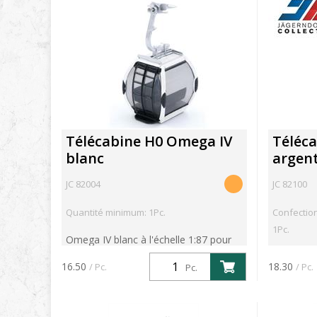
Télécabine H0 Omega IV
Téléc
blanc
argen
JC 82004
JC 82100
Quantité minimum: 1Pc.
Confection
1Pc.
Omega IV blanc à l'échelle 1:87 pour
les téléphériques JC H0.
16.50
18.30
/ Pc.
/ Pc.
Pc.