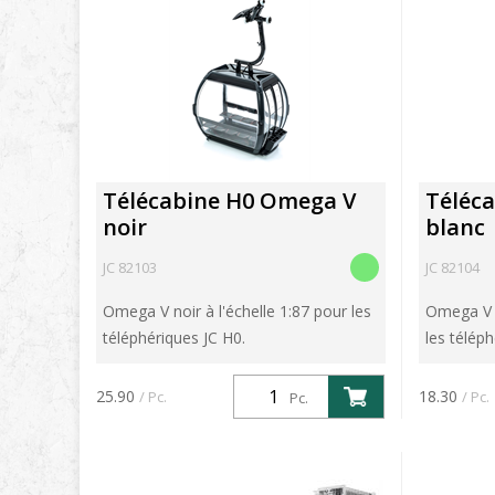
Télécabine H0 Omega V
Téléc
noir
blanc
JC 82103
JC 82104
Omega V noir à l'échelle 1:87 pour les
Omega V b
téléphériques JC H0.
les téléph
25.90
18.30
/ Pc.
/ Pc.
Pc.