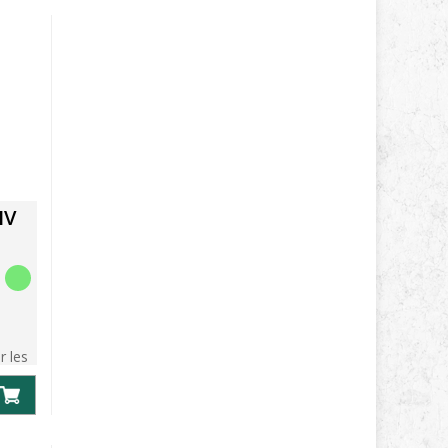
IV
r les