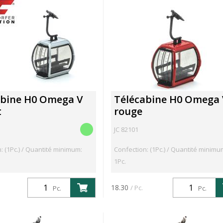
abine H0 Omega V
Télécabine H0 Omega 
t
rouge
JC 82101
: (1Pc.) / Quantité minimum:
Confection: (1Pc.) / Quantité minimu
1Pc.
18.30
/ Pc.
Pc.
Pc.