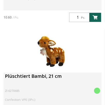
10.60
/ Pc.
Pc.
Plüschtiert Bambi, 21 cm
ZI 6270685
Confection: VPE (3Pc.)