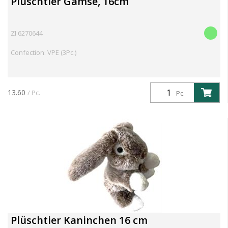
Plüschtier Gämse, 16cm
ZI 6270644
Confection: VPE (3Pc.)
13.60
/ Pc.
Pc.
Plüschtier Kaninchen 16 cm