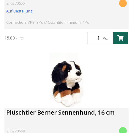
ZI 6270655
Auf Bestellung
Confection: VPE (3Pc.) / Quantité minimum: 1Pc.
15.80
/ Pc.
Pc.
Plüschtier Berner Sennenhund, 16 cm
ZI 6270669