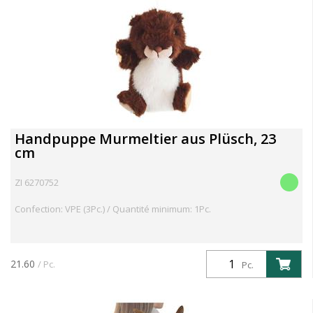
Handpuppe Murmeltier aus Plüsch, 23
cm
ZI 6270752
Confection: VPE (3Pc.) / Quantité minimum: 1Pc.
21.60
/ Pc.
Pc.