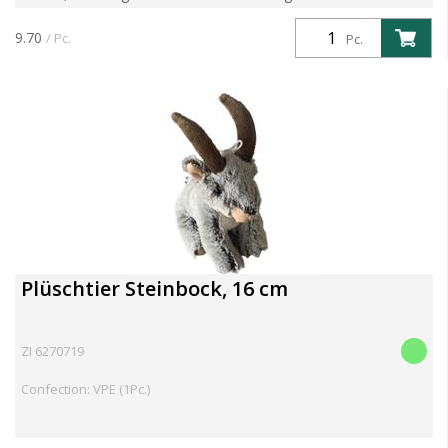
Augen Grösse 13 cm
9.70
/ Pc.
Pc.
Plüschtier Steinbock, 16 cm
ZI 6270719
Confection: VPE (1Pc.)