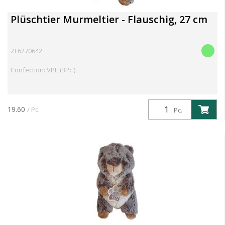
Plüschtier Murmeltier - Flauschig, 27 cm
ZI 6270642
Confection: VPE (3Pc.)
19.60
/ Pc.
Pc.