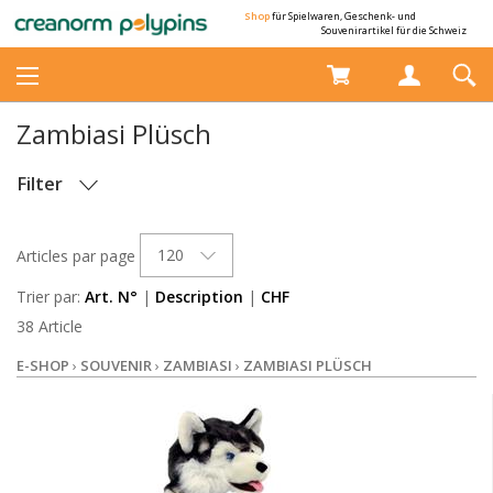
Shop
für Spielwaren, Geschenk- und
Souvenirartikel für die Schweiz
Zambiasi Plüsch
Filter
STOCK
120
Articles par page
Trier par:
Art. N°
|
Description
|
CHF
38 Article
E-SHOP
›
SOUVENIR
›
ZAMBIASI
›
ZAMBIASI PLÜSCH