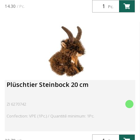
14.30
/ Pc.
Pc.
Plüschtier Steinbock 20 cm
ZI 6270742
Confection: VPE (1Pc.) / Quantité minimum: 1Pc.