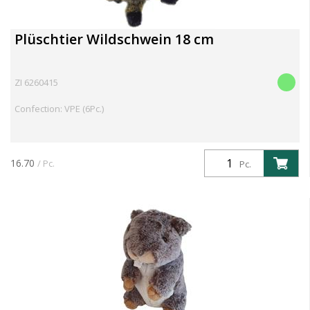
Plüschtier Wildschwein 18 cm
ZI 6260415
Confection: VPE (6Pc.)
16.70
/ Pc.
Pc.