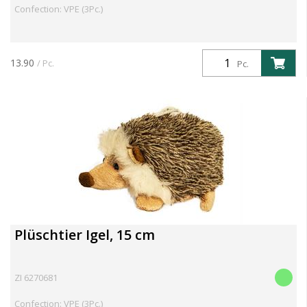
Confection: VPE (3Pc.)
13.90
/ Pc.
Pc.
Plüschtier Igel, 15 cm
ZI 6270681
Confection: VPE (3Pc.)