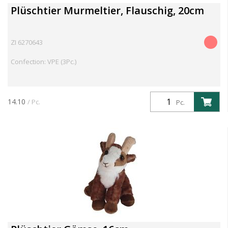
Plüschtier Murmeltier, Flauschig, 20cm
ZI 6270643
Confection: VPE (3Pc.)
14.10
/ Pc.
Pc.