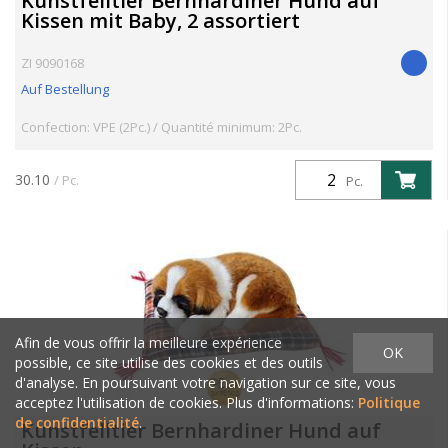
Kunstfelltier Bernhardiner Hund auf
Kissen mit Baby, 2 assortiert
ZI 9090168
Auf Bestellung
Confection: VPE (2Pc.) / Quantité minimum: 2Pc.
30.10
/ Pc.
Pc.
Afin de vous offrir la meilleure expérience
OK
possible, ce site utilise des cookies et des outils
d'analyse. En poursuivant votre navigation sur ce site, vous
acceptez l'utilisation de cookies. Plus d'informations:
Politique
de confidentialité
.
Kunstfelltier Bernhardiner Hund auf