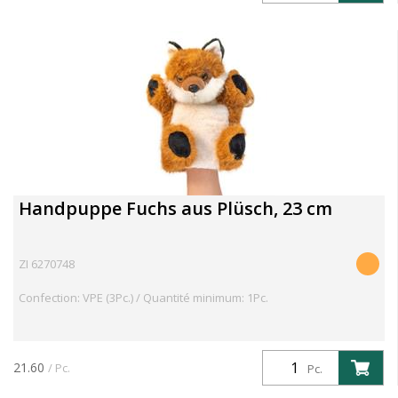
Handpuppe Fuchs aus Plüsch, 23 cm
ZI 6270748
Confection: VPE (3Pc.) / Quantité minimum: 1Pc.
21.60
/ Pc.
Pc.