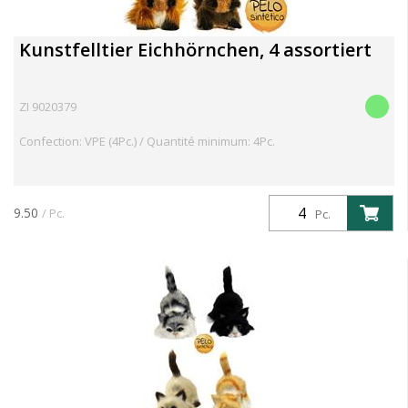
Kunstfelltier Eichhörnchen, 4 assortiert
ZI 9020379
Confection: VPE (4Pc.) / Quantité minimum: 4Pc.
9.50
/ Pc.
Pc.