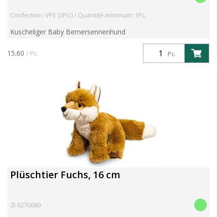
Confection: VPE (3Pc.) / Quantité minimum: 1Pc.
Kuscheliger Baby Bernersennenhund
15.60
/ Pc.
Pc.
Plüschtier Fuchs, 16 cm
ZI 6270680