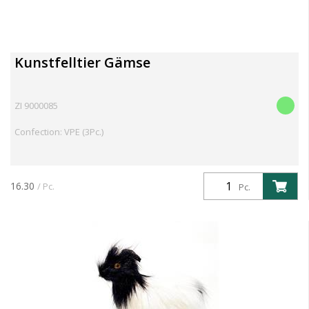
Kunstfelltier Gämse
ZI 9000085
Confection: VPE (3Pc.)
16.30
/ Pc.
Pc.