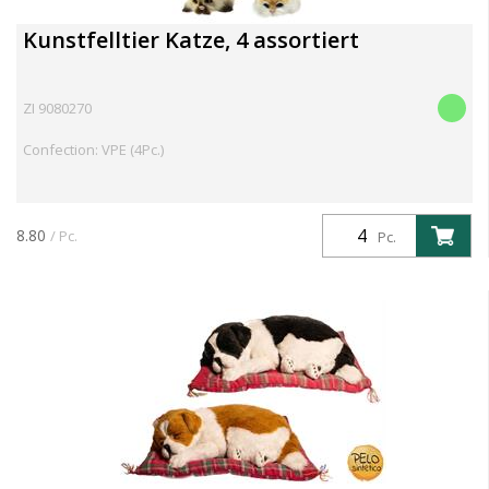
Kunstfelltier Katze, 4 assortiert
ZI 9080270
Confection: VPE (4Pc.)
8.80
/ Pc.
Pc.