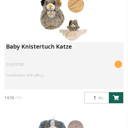
Baby Knistertuch Katze
ZI 6270782
Confection: VPE (4Pc.)
14.50
/ Pc.
Pc.