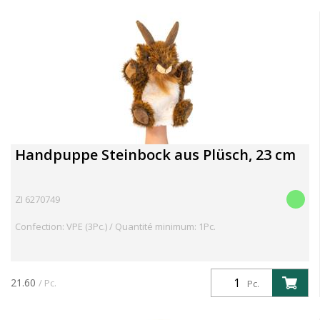
Handpuppe Steinbock aus Plüsch, 23 cm
ZI 6270749
Confection: VPE (3Pc.) / Quantité minimum: 1Pc.
21.60
/ Pc.
Pc.