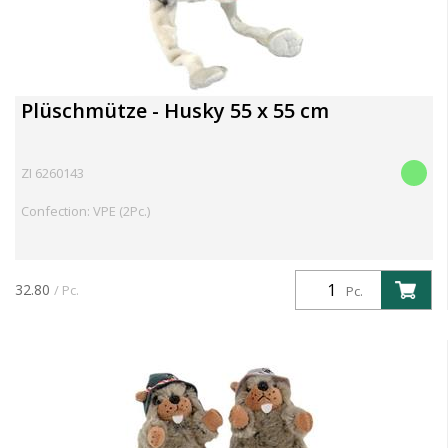
Plüschmütze - Husky 55 x 55 cm
ZI 6260143
Confection: VPE (2Pc.)
32.80
/ Pc.
Pc.