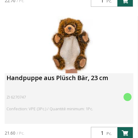
22.70
/ Pc.
Pc.
Handpuppe aus Plüsch Bär, 23 cm
ZI 6270747
Confection: VPE (3Pc.) / Quantité minimum: 1Pc.
21.60
/ Pc.
Pc.