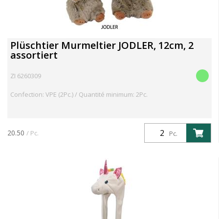
Plüschtier Murmeltier JODLER, 12cm, 2
assortiert
ZI 6260309
Confection: VPE (2Pc.) / Quantité minimum: 2Pc.
20.50
/ Pc.
Pc.