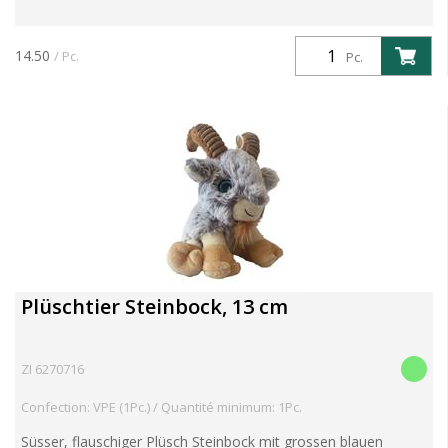
14.50
/ Pc.
Pc.
Plüschtier Steinbock, 13 cm
ZI 6270716
Confection: VPE (1Pc.) / Quantité minimum: 1Pc.
Süsser, flauschiger Plüsch Steinbock mit grossen blauen