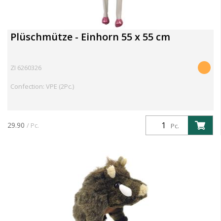
Plüschmütze - Einhorn 55 x 55 cm
ZI 6260326
Confection: VPE (2Pc.)
29.90
/ Pc.
Pc.