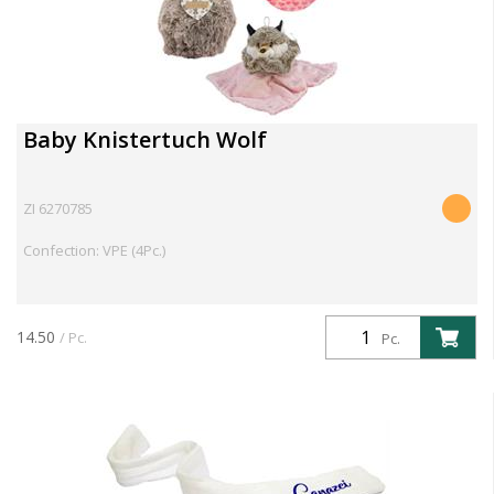
Baby Knistertuch Wolf
ZI 6270785
Confection: VPE (4Pc.)
14.50
/ Pc.
Pc.