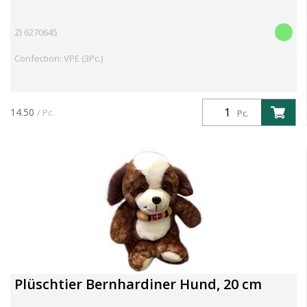
ZI 6270645
Confection: VPE (3Pc.)
14.50
/ Pc.
Pc.
Plüschtier Bernhardiner Hund, 20 cm