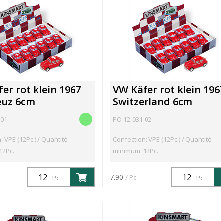
er rot klein 1967
VW Käfer rot klein 196
euz 6cm
Switzerland 6cm
-01
PO 12-031-02
: VPE (12Pc.) / Quantité
Confection: VPE (12Pc.) / Quantité
12Pc.
minimum: 12Pc.
7.90
/ Pc.
Pc.
Pc.