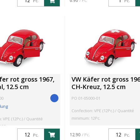
6.90
/ Pc.
Pc.
Pc.
er rot gross 1967,
VW Käfer rot gross 196
l, 12.5 cm
CH-Kreuz, 12.5 cm
00
PO 01-05000-01
lung
Confection: VPE (12Pc.) / Quantité
minimum: 12Pc.
: VPE (12Pc.) / Quantité
12Pc.
12.90
/ Pc.
Pc.
Pc.