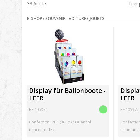
33 Article
Trier
E-SHOP
›
SOUVENIR
›
VOITURES JOUETS
Display für Ballonboote -
Displa
LEER
LEER
BF 105374
BF 105375
Confection: VPE (36Pc.) / Quantité
Confection
minimum: 1Pc.
minimum: 