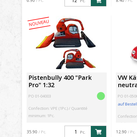
6.90
8.40
/ Pc.
/ Pc.
Pc.
NOUVEAU
Pistenbully 400 "Park
VW Käf
Pro" 1:32
neutra
PO 01-04003
PO 01-050
auf Bestel
Confection: VPE (1Pc.) / Quantité
minimum: 1Pc.
Confection
minimum: 
35.90
12.90
/ Pc.
/ Pc.
Pc.