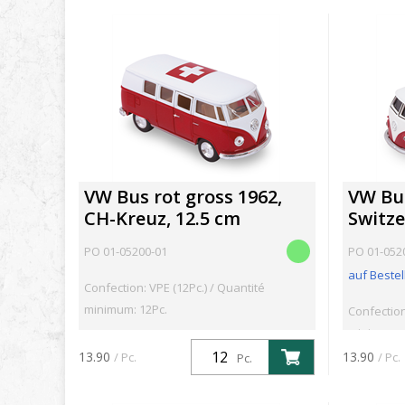
VW Bus rot gross 1962,
VW Bus
CH-Kreuz, 12.5 cm
Switze
PO 01-05200-01
PO 01-052
auf Bestel
Confection: VPE (12Pc.) / Quantité
minimum: 12Pc.
Confection
minimum: 
13.90
13.90
/ Pc.
/ Pc.
Pc.