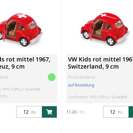
s rot mittel 1967,
VW Kids rot mittel 196
uz, 9 cm
Switzerland, 9 cm
00-01
PO 01-05300-02
auf Bestellung
: VPE (12Pc.) / Quantité
12Pc.
Confection: VPE (12Pc.) / Quantité
minimum: 12Pc.
11.20
/ Pc.
Pc.
Pc.