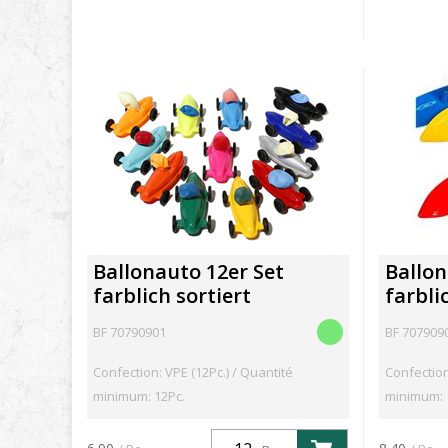
Ballonauto 12er Set
Ballon
farblich sortiert
farbli
BF 70790901
BF 707909
Confection: VPE (12Pc.) / Quantité
Confection
minimum: 12Pc.
minimum: 