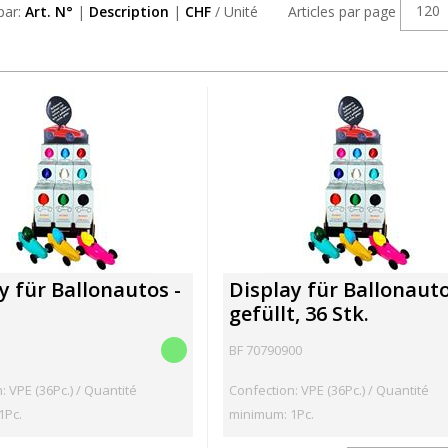
120
 par:
Art. N°
|
Description
|
CHF
/ Unité
Articles par page
y für Ballonautos -
Display für Ballonaut
gefüllt, 36 Stk.
BF 70790900
: VPE (36Pc.) / Quantité
Confection: VPE (36Pc.) / Quantité
1Pc.
minimum: 1Pc.