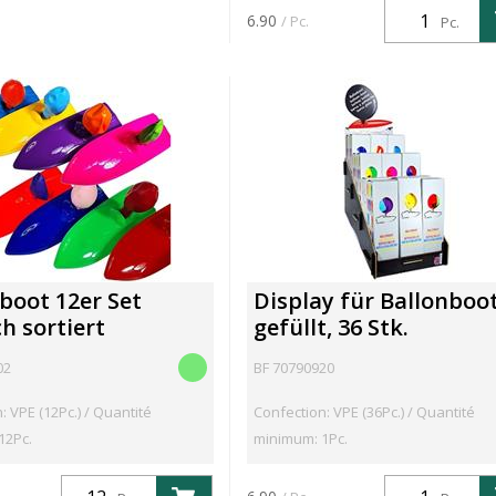
6.90
/ Pc.
Pc.
boot 12er Set
Display für Ballonboo
ch sortiert
gefüllt, 36 Stk.
02
BF 70790920
: VPE (12Pc.) / Quantité
Confection: VPE (36Pc.) / Quantité
12Pc.
minimum: 1Pc.