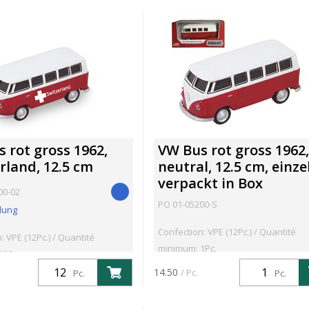
 rot gross 1962,
VW Bus rot gross 1962,
rland, 12.5 cm
neutral, 12.5 cm, einze
verpackt in Box
00-02
PO 01-05200-S
lung
Confection: VPE (12Pc.) / Quantité
: VPE (12Pc.) / Quantité
minimum: 1Pc.
12Pc.
14.50
/ Pc.
Pc.
Pc.