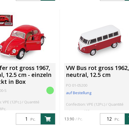
er rot gross 1967,
VW Bus rot gross 1962,
l, 12.5 cm - einzeln
neutral, 12.5 cm
kt in Box
PO 01-05200
00-S
auf Bestellung
: VPE (12Pc.) / Quantité
Confection: VPE (12Pc.) / Quantité
1Pc.
minimum: 12Pc.
13.90
/ Pc.
Pc.
Pc.