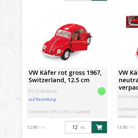
VW Käfer rot gross 1967,
VW Käf
Switzerland, 12.5 cm
neutra
verpac
PO 01-05000-02
PO 01-050
auf Bestellung
Confection
Confection: VPE (12Pc.) / Quantité
minimum: 
minimum: 12Pc.
12.90
13.90
/ Pc.
/ Pc.
Pc.