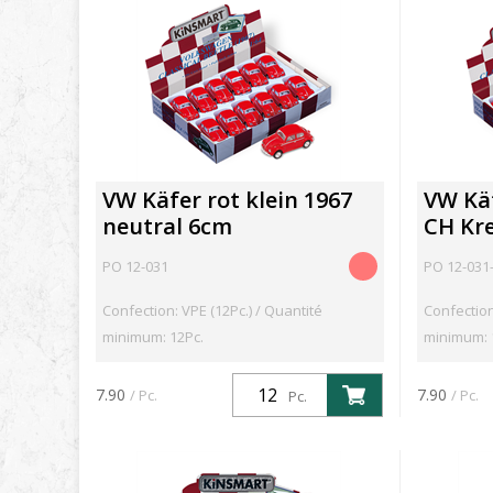
VW Käfer rot klein 1967
VW Käf
neutral 6cm
CH Kr
PO 12-031
PO 12-031
Confection: VPE (12Pc.) / Quantité
Confection
minimum: 12Pc.
minimum: 
7.90
7.90
/ Pc.
/ Pc.
Pc.