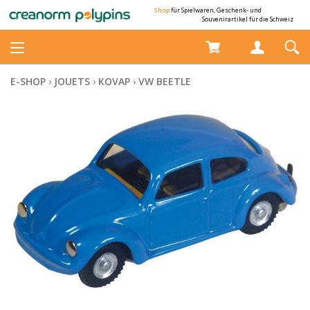
Shop
für Spielwaren, Geschenk- und
Souvenirartikel für die Schweiz
E-SHOP
›
JOUETS
›
KOVAP
›
VW BEETLE