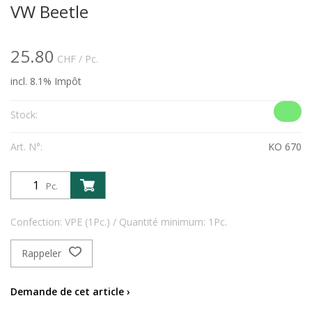
VW Beetle
25.80
CHF
/ Pc.
incl. 8.1% Impôt
Stock:
Art. N°:
KO 670
Pc.
Confection: VPE (1Pc.) / Quantité minimum: 1Pc.
Rappeler
Demande de cet article ›