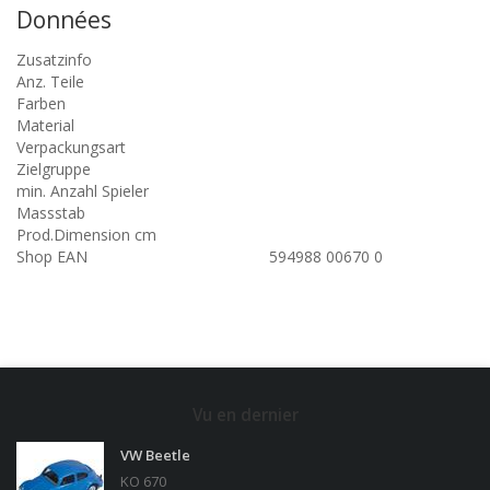
Données
Zusatzinfo
Anz. Teile
Farben
Material
Verpackungsart
Zielgruppe
min. Anzahl Spieler
Massstab
Prod.Dimension cm
Shop EAN
594988 00670 0
Vu en dernier
VW Beetle
KO 670