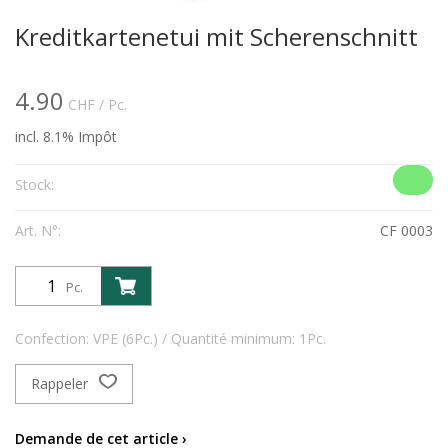
Kreditkartenetui mit Scherenschnitt
4.90
CHF
/ Pc.
incl. 8.1% Impôt
Stock:
Art. N°:
CF 0003
Pc.
Confection: VPE (6Pc.) / Quantité minimum: 1Pc.
Rappeler
Demande de cet article ›