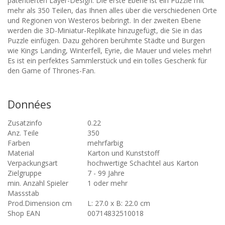
patentierten Layer-Design. Die erste Ebene ist ein Puzzle mit
mehr als 350 Teilen, das Ihnen alles über die verschiedenen Orte
und Regionen von Westeros beibringt. In der zweiten Ebene
werden die 3D-Miniatur-Replikate hinzugefügt, die Sie in das
Puzzle einfügen. Dazu gehören berühmte Städte und Burgen
wie Kings Landing, Winterfell, Eyrie, die Mauer und vieles mehr!
Es ist ein perfektes Sammlerstück und ein tolles Geschenk für
den Game of Thrones-Fan.
Données
Zusatzinfo
0.22
Anz. Teile
350
Farben
mehrfarbig
Material
Karton und Kunststoff
Verpackungsart
hochwertige Schachtel aus Karton
Zielgruppe
7 - 99 Jahre
min. Anzahl Spieler
1 oder mehr
Massstab
Prod.Dimension cm
L: 27.0 x B: 22.0 cm
Shop EAN
00714832510018