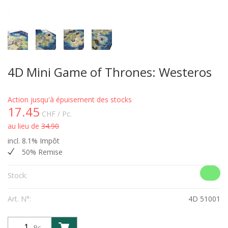
4D Mini Game of Thrones: Westeros
Action jusqu'à épuisement des stocks
17.45
CHF
/ Pc.
au lieu de
34.90
incl. 8.1% Impôt
50% Remise
Stock:
Art. N°:
4D 51001
Pc.