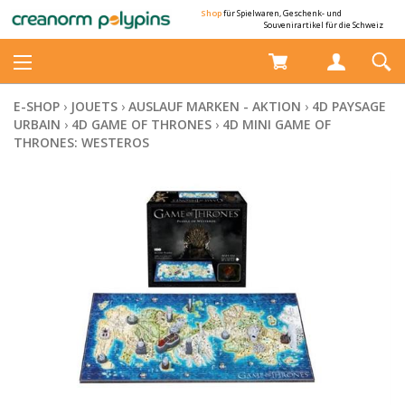
Shop
für Spielwaren, Geschenk- und
Souvenirartikel für die Schweiz
E-SHOP
›
JOUETS
›
AUSLAUF MARKEN - AKTION
›
4D PAYSAGE
URBAIN
›
4D GAME OF THRONES
›
4D MINI GAME OF
THRONES: WESTEROS