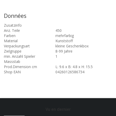
Données
Zusatzinfo
Anz. Teile
450
Farben
mehrfarbig
Material
Kunststoff
Verpackungsart
kleine Geschenkbox
Zielgruppe
8-99 Jahre
min. Anzahl Spieler
1
Massstab
Prod.Dimension cm
L: 9.6 x B: 4.8 x H: 15.5
Shop EAN
04260126586734
Vu en dernier