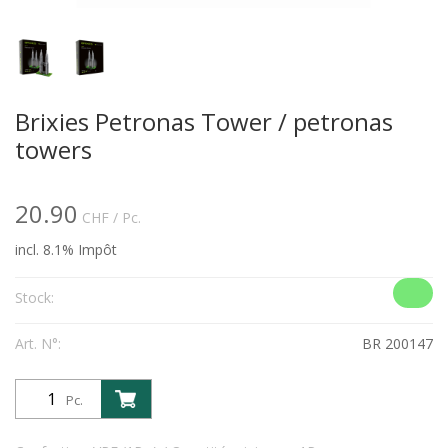
Brixies Petronas Tower / petronas
towers
20.90
CHF
/ Pc.
incl. 8.1% Impôt
Stock:
Art. N°:
BR 200147
Pc.