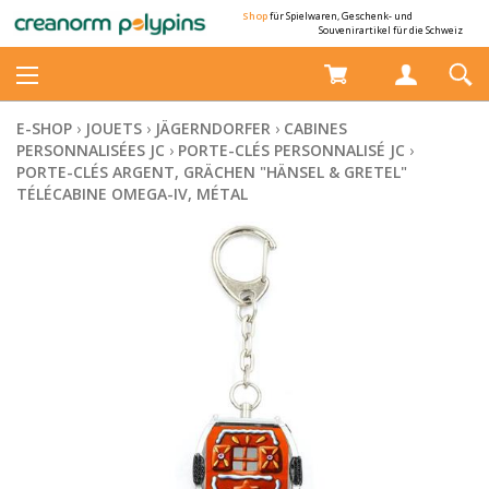
Shop
für Spielwaren, Geschenk- und
Souvenirartikel für die Schweiz
E-SHOP
›
JOUETS
›
JÄGERNDORFER
›
CABINES
PERSONNALISÉES JC
›
PORTE-CLÉS PERSONNALISÉ JC
›
PORTE-CLÉS ARGENT, GRÄCHEN "HÄNSEL & GRETEL"
TÉLÉCABINE OMEGA-IV, MÉTAL