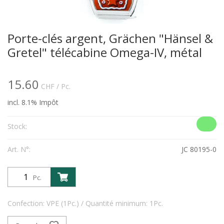
Porte-clés argent, Grächen "Hänsel &
Gretel" télécabine Omega-IV, métal
15.60
CHF
/ Pc.
incl. 8.1% Impôt
Stock:
Art. N°:
JC 80195-0
Pc.
Confection: VPE (1Pc.) / Quantité minimum: 1Pc.