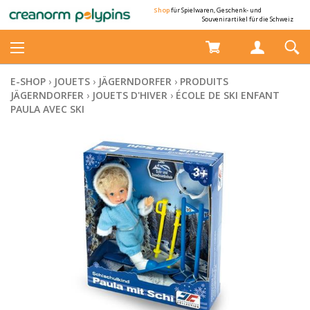
Shop
für Spielwaren, Geschenk- und
Souvenirartikel für die Schweiz
E-SHOP
›
JOUETS
›
JÄGERNDORFER
›
PRODUITS
JÄGERNDORFER
›
JOUETS D'HIVER
›
ÉCOLE DE SKI ENFANT
PAULA AVEC SKI