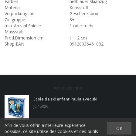
Farben
hellblauer Skianzug
Material
Kunsstoff
Verpackungsart
Geschenksbox
Zielgruppe
3+
min. Anzahl Spieler
1 oder mehr
Massstab
Prod.Dimension cm
H: 12 cm
Shop EAN
09120036461802
Vu en dernier
École de ski enfant Paula avec ski
JC 15020
Afin de vous offrir la meilleure expérience
OK
possible, ce site utilise des cookies et des outils