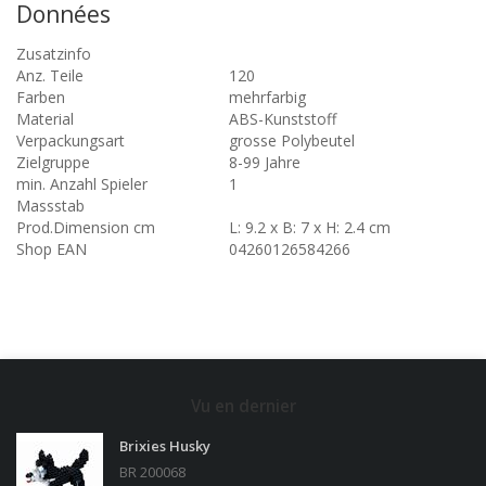
Données
Zusatzinfo
Anz. Teile
120
Farben
mehrfarbig
Material
ABS-Kunststoff
Verpackungsart
grosse Polybeutel
Zielgruppe
8-99 Jahre
min. Anzahl Spieler
1
Massstab
Prod.Dimension cm
L: 9.2 x B: 7 x H: 2.4 cm
Shop EAN
04260126584266
Vu en dernier
Brixies Husky
BR 200068