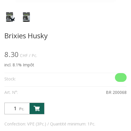
Brixies Husky
8.30
CHF
/ Pc.
incl. 8.1% Impôt
Stock:
Art. N°:
BR 200068
Pc.
Confection: VPE (3Pc.) / Quantité minimum: 1Pc.