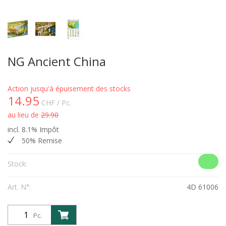
NG Ancient China
Action jusqu'à épuisement des stocks
14.95
CHF
/ Pc.
au lieu de
29.90
incl. 8.1% Impôt
50% Remise
Stock:
Art. N°:
4D 61006
Pc.