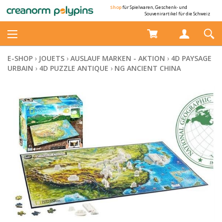
Shop
für Spielwaren, Geschenk- und
Souvenirartikel für die Schweiz
E-SHOP
›
JOUETS
›
AUSLAUF MARKEN - AKTION
›
4D PAYSAGE
URBAIN
›
4D PUZZLE ANTIQUE
›
NG ANCIENT CHINA