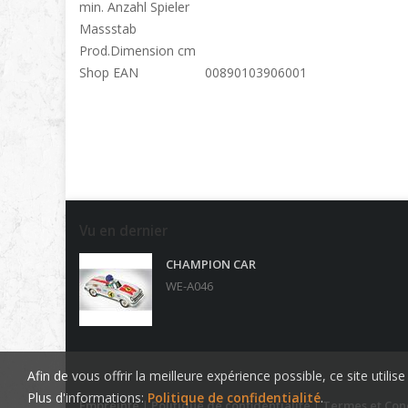
min. Anzahl Spieler
Massstab
Prod.Dimension cm
Shop EAN
00890103906001
Vu en dernier
CHAMPION CAR
WE-A046
Afin de vous offrir la meilleure expérience possible, ce site utili
Plus d'informations:
Politique de confidentialité
.
Empreinte
|
Politique de confidentialité
|
Termes et Con