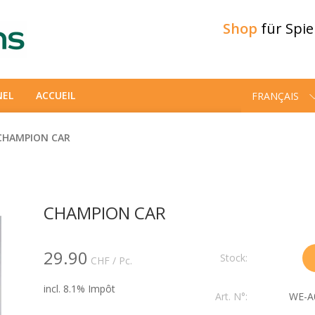
Shop
für Spi
NEL
ACCUEIL
FRANÇAIS
CHAMPION CAR
CHAMPION CAR
29.90
Stock:
CHF
/ Pc.
incl. 8.1% Impôt
Art. N°:
WE-A