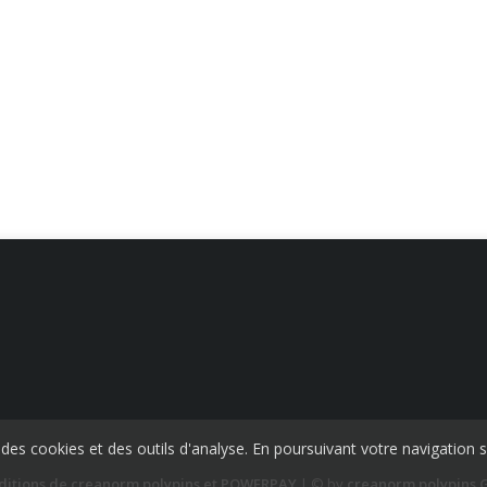
se des cookies et des outils d'analyse. En poursuivant votre navigation s
ditions de creanorm polypins et POWERPAY
| © by
creanorm polypins