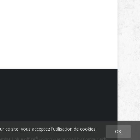
ur ce site, vous acceptez l'utilisation de cookies.
OK
®
 GmbH
|
blue office
E-Shop - Developed by
CompuTech