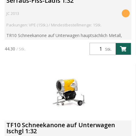
Serfaus-Fiss-Ladis 1:32
JC 2013
Packungen: VPE (1Stk.) / Mindestbestellmenge: 1Stk.
TR10 Schneekanone auf Unterwagen hauptsächlich Metall,
bewegliche Reifen, Neigung verstellbar Länge: 10 cm, Breite: 7
cm, Höhe: 8,7 cm, Gewicht: 166 g. 14+ (nur für USA, ...
44.30
/ Stk.
Stk.
TF10 Schneekanone auf Unterwagen
Ischgl 1:32