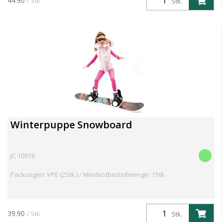
44.90
/ Stk.
Stk.
Winterpuppe Snowboard
JC 10019
Packungen: VPE (2Stk.) / Mindestbestellmenge: 1Stk.
39.90
/ Stk.
Stk.