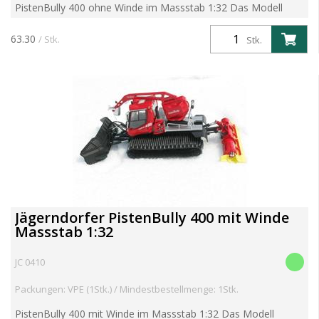
PistenBully 400 ohne Winde im Massstab 1:32 Das Modell
besteht mehrheitlich aus Metall und ist eine detaillierte
Nachbildung des Originales. Die Raupe aus Kautschuk sind ...
63.30
/ Stk.
Stk.
Jägerndorfer PistenBully 400 mit Winde
Massstab 1:32
JC 0410
Packungen: VPE (1Stk.) / Mindestbestellmenge: 1Stk.
PistenBully 400 mit Winde im Massstab 1:32 Das Modell