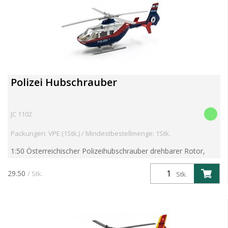
Polizei Hubschrauber
JC 1102
Packungen: VPE (1Stk.) / Mindestbestellmenge: 1Stk.
1:50 Österreichischer Polizeihubschrauber drehbarer Rotor,
Metallmodell mit angesetzten Kunststoffteilen
29.50
/ Stk.
Stk.