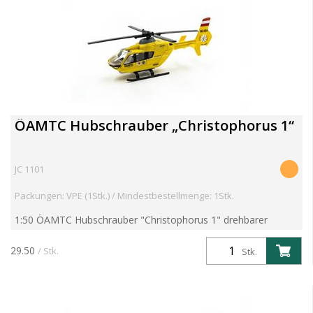
ÖAMTC Hubschrauber „Christophorus 1“
JC 1101
Packungen: VPE (1Stk.) / Mindestbestellmenge: 1Stk.
1:50 ÖAMTC Hubschrauber "Christophorus 1" drehbarer
Rotor, Metallmodell mit angesetzten Kunststoffteilen
29.50
/ Stk.
Stk.