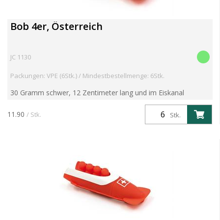
Bob 4er, Österreich
JC 1130
Packungen: VPE (6Stk.) / Mindestbestellmenge: 6Stk.
30 Gramm schwer, 12 Zentimeter lang und im Eiskanal
blitzschnell!
11.90
/ Stk.
Stk.