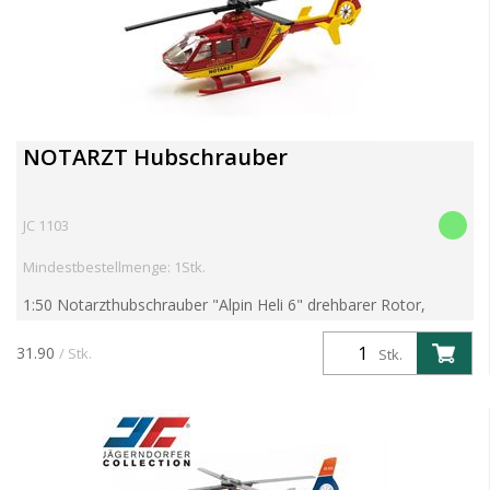
NOTARZT Hubschrauber
JC 1103
Mindestbestellmenge: 1Stk.
1:50 Notarzthubschrauber "Alpin Heli 6" drehbarer Rotor,
Metallmodell mit angesetzten Kunststoffteilen.
31.90
/ Stk.
Stk.