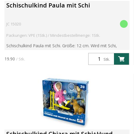
Schischulkind Paula mit Schi
JC 15020
Packungen: VPE (1Stk.) / Mindestbestellmenge: 1Stk.
Schischulkind Paula mit Schi. Größe: 12 cm. Wird mit Schi,
Schistöcken, Schibrille und Begrenzungspfosten geliefert.
Paula ist die Schwester von Chiara und kann schon sei...
19.90
/ Stk.
Stk.
Schischulkind Chiara mit Schi+Hund