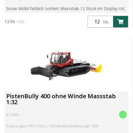
Snow Mobil farblich sortiert Massstab 12 Stück im Display rot,
gelb, schwarz, orange Pull Back Motor Metall und Kunststoff
13.90
/ Stk.
Stk.
PistenBully 400 ohne Winde Massstab
1:32
JC 0400
Packungen: VPE (1Stk.) / Mindestbestellmenge: 1Stk.