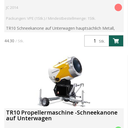
JC 2014
Packungen: VPE (1Stk.) / Mindestbestellmenge: 1Stk.
TR10 Schneekanone auf Unterwagen hauptsächlich Metall,
bewegliche Reifen, Neigung verstellbar Länge: 10 cm, Breite: 7
cm, Höhe: 8,7 cm, Gewicht: 166 g. 14+ (nur für USA, ...
44.30
/ Stk.
Stk.
TR10 Propellermaschine -Schneekanone
auf Unterwagen