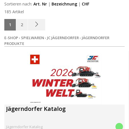
WARENGRUPPE
Sortieren nach:
Art. Nr
|
Bezeichnung
|
CHF
185 Artikel
LAGERBESTAND
1
2
E-SHOP
›
SPIELWAREN
›
JC JÄGERNDORFER
›
JÄGERNDORFER
PRODUKTE
Jägerndorfer Katalog
Jägerndorfer Katalog