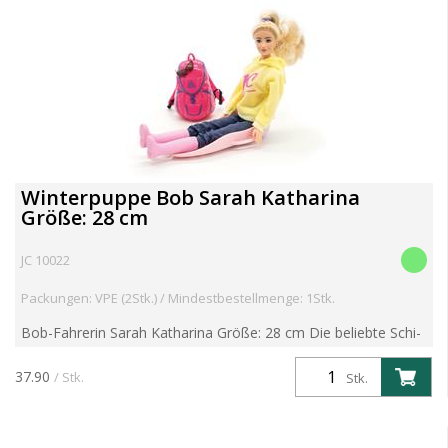
Winterpuppe Bob Sarah Katharina
Größe: 28 cm
JC 10022
Packungen: VPE (2Stk.) / Mindestbestellmenge: 1Stk.
Bob-Fahrerin Sarah Katharina Größe: 28 cm Die beliebte Schi-
und Snowboardlehrerin Sarah Katharina ist auch in ihrer
Freizeit gerne in den Bergen unterwegs. Die Belohnung...
37.90
/ Stk.
Stk.