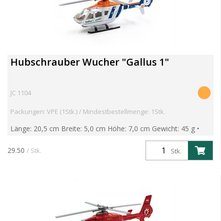
Hubschrauber Wucher "Gallus 1"
JC 1104
Packungen: VPE (1Stk.) / Mindestbestellmenge: 1Stk.
Länge: 20,5 cm Breite: 5,0 cm Höhe: 7,0 cm Gewicht: 45 g •
drehbarer Rotor • Metallmodell mit angesetzten
Kunststoffteilen
29.50
/ Stk.
Stk.