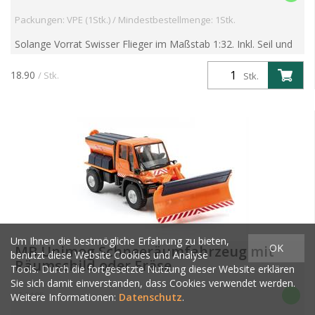
Packungen: VPE (1Stk.) / Mindestbestellmenge: 1Stk.
Solange Vorrat Swisser Flieger im Maßstab 1:32. Inkl. Seil und
Figuren. Spannweite: 14,5 cm Eigenständiges Spielzeug für 2
Personen. Its fun! 14+ (nur für USA, EU ist 3+)
18.90
/ Stk.
Stk.
Um Ihnen die bestmögliche Erfahrung zu bieten,
OK
MB Unimog Schneeräumfahrzeug mit
benutzt diese Website Cookies und Analyse
Räumschild oder Fräse
Tools. Durch die fortgesetzte Nutzung dieser Website erklären
Sie sich damit einverstanden, dass Cookies verwendet werden.
JC 2105
Weitere Informationen:
Datenschutz
.