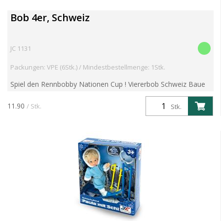
Bob 4er, Schweiz
JC 1131
Packungen: VPE (6Stk.) / Mindestbestellmenge: 1Stk.
Spiel den Rennbobby Nationen Cup ! Viererbob Schweiz Baue
einen Eiskanal und lass den Bob blitzschnell runterfahren! 30
Gramm schwer, 12 Zentimeter lang
11.90
/ Stk.
Stk.