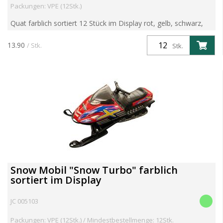
Packungen: VPE (12Stk.)
Quat farblich sortiert 12 Stück im Display rot, gelb, schwarz,
grün Pull Back Motor Metall und Kunststoff
13.90
/ Stk.
Stk.
Snow Mobil "Snow Turbo" farblich
sortiert im Display
JC 005103
Packungen: VPE (12Stk.) / Mindestbestellmenge: 12Stk.