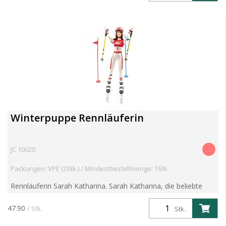
Winterpuppe Rennläuferin
JC 10020
Packungen: VPE (2Stk.) / Mindestbestellmenge: 1Stk.
Rennläuferin Sarah Katharina. Sarah Katharina, die beliebte
Schilehrerin der JC Schi- und Snowboardschule, ist nun auch als
Rennläuferin unterwegs. Sarah Katharina ist vo...
47.90
/ Stk.
Stk.