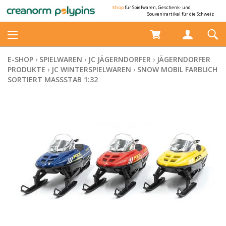
Shop
für Spielwaren, Geschenk- und
Souvenirartikel für die Schweiz
E-SHOP
›
SPIELWAREN
›
JC JÄGERNDORFER
›
JÄGERNDORFER
PRODUKTE
›
JC WINTERSPIELWAREN
›
SNOW MOBIL FARBLICH
SORTIERT MASSSTAB 1:32