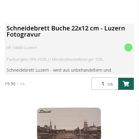
Schneidebrett Buche 22x12 cm - Luzern
Fotogravur
HF 14600-Luzern
Packungen: VPE (1Stk.) / Mindestbestellmenge: 1Stk.
Schneidebrett Luzern - wird aus unbehandeltem und
unverleimtem Buchenholz gefertigt, das aus europäischer
Herstellung stammt Grösse: 22.5 x 12.5 x 1.2cm Artikelgewicht
19.90
/ Stk.
Stk.
0....