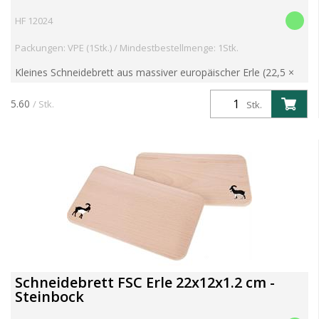
HF 12024
Packungen: VPE (1Stk.) / Mindestbestellmenge: 1Stk.
Kleines Schneidebrett aus massiver europäischer Erle (22,5 ×
12,5 × 1,2 cm). Robust, langlebig und ideal für den täglichen
Einsatz – auch perfekt für Kinderhände. Mit dek...
5.60
/ Stk.
Stk.
Schneidebrett FSC Erle 22x12x1.2 cm -
Steinbock