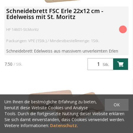
Schneidebrett FSC Erle 22x12 cm -
Edelweiss mit St. Moritz
HF 14601-St.Moritz
Packungen: VPE (1Stk.) / Mindestbestellmenge: 1Stk.
Schneidebrett Edelweiss aus massivem unverleimten Erlen
oder Buchen Holz Artikelgewicht 0.25 kg Aritkel kann
individualisiert werden. Kosten für Branddruck/Branding, Lase...
7.50
/ Stk.
Stk.
Um Ihnen die bestmögliche Erfahrung zu bieten,
OK
benutzt diese Website Cookies und Analyse
Tools. Durch die fortgesetzte Nutzung dieser Website erklären
Sie sich damit einverstanden, dass Cookies verwendet werden.
Weitere Informationen:
Datenschutz
.