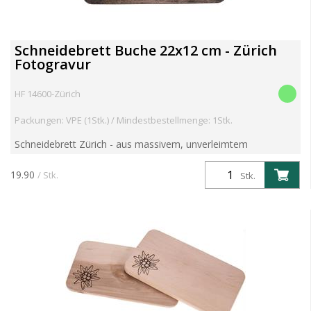
Schneidebrett Buche 22x12 cm - Zürich
Fotogravur
HF 14600-Zürich
Packungen: VPE (1Stk.) / Mindestbestellmenge: 1Stk.
Schneidebrett Zürich - aus massivem, unverleimtem
europäischem Buchen Holz Grösse: 22.5 x 12.5 x 1.2cm
Artikelgewicht 0.25 kg
19.90
/ Stk.
Stk.