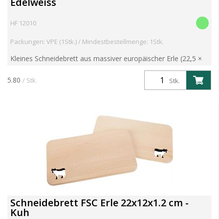
Edelweiss
HF 12010
Packungen: VPE (1Stk.) / Mindestbestellmenge: 1Stk.
Kleines Schneidebrett aus massiver europäischer Erle (22,5 ×
12,5 × 1,2 cm). Robust, langlebig und ideal für den täglichen
Einsatz – auch perfekt für Kinderhände. Mit dek...
5.80
/ Stk.
Stk.
Schneidebrett FSC Erle 22x12x1.2 cm -
Kuh