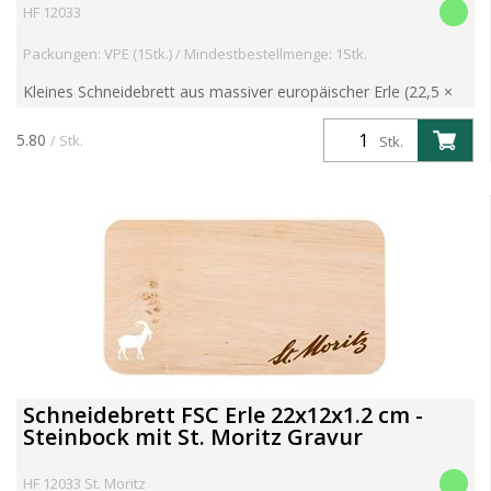
HF 12033
Packungen: VPE (1Stk.) / Mindestbestellmenge: 1Stk.
Kleines Schneidebrett aus massiver europäischer Erle (22,5 ×
12,5 × 1,2 cm). Robust, langlebig und ideal für den täglichen
Einsatz – auch perfekt für Kinderhände. Mit dek...
5.80
/ Stk.
Stk.
Schneidebrett FSC Erle 22x12x1.2 cm -
Steinbock mit St. Moritz Gravur
HF 12033 St. Moritz