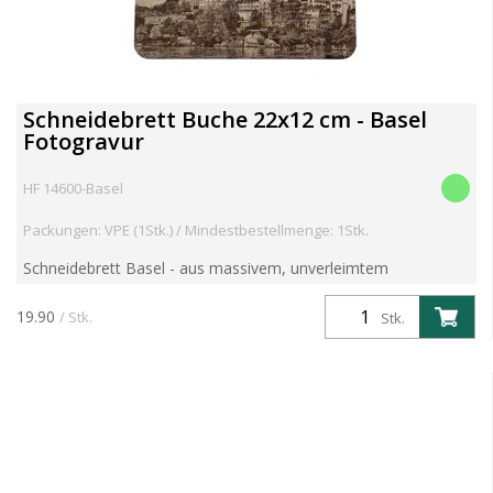
Schneidebrett Buche 22x12 cm - Basel
Fotogravur
HF 14600-Basel
Packungen: VPE (1Stk.) / Mindestbestellmenge: 1Stk.
Schneidebrett Basel - aus massivem, unverleimtem
europäischem Buchen Holz Grösse: 22.5 x 12.5 x 1.2cm
Artikelgewicht 0.25 kg
19.90
/ Stk.
Stk.