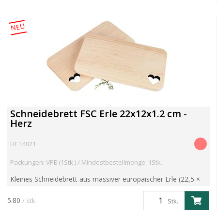
NEU
Schneidebrett FSC Erle 22x12x1.2 cm -
Herz
HF 14021
Packungen: VPE (1Stk.) / Mindestbestellmenge: 1Stk.
Kleines Schneidebrett aus massiver europäischer Erle (22,5 ×
12,5 × 1,2 cm). Robust, langlebig und ideal für den täglichen
Einsatz – auch perfekt für Kinderhände. Mit dek...
5.80
/ Stk.
Stk.