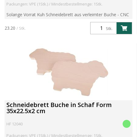
Packungen: VPE (1Stk.) / Mindestbestellmenge: 1Stk.
Solange Vorrat Kuh Schneidebrett aus verleimter Buche - CNC
Form unbehandelte Holzoberfläche Artikelgewicht 0.7 kg Ab
500 Stück sind auch eigene Formen möglich. Aritkel k...
23.20
/ Stk.
Stk.
Schneidebrett Buche in Schaf Form
35x22.5x2 cm
HF 12040
Packungen: VPE (1Stk.) / Mindestbestellmenge: 1Stk.