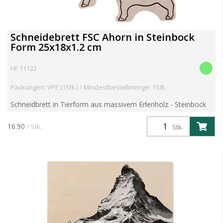
Schneidebrett FSC Ahorn in Steinbock
Form 25x18x1.2 cm
HF 11122
Packungen: VPE (1Stk.) / Mindestbestellmenge: 1Stk.
Schneidbrett in Tierform aus massivem Erlenholz - Steinbock
Artikelgewicht 0.21 kg Aritkel kann individualisiert werden.
Kosten für Branddruck/Branding, Laser Gravuren od...
16.90
/ Stk.
Stk.