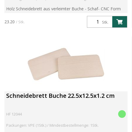
Holz Schneidebrett aus verleimter Buche - Schaf- CNC Form
Artikelgewicht 0.77 kg Aritkel kann individualisiert werden.
Kosten für Branddruck/Branding, Laser Gravuren oder...
23.20
/ Stk.
Stk.
Schneidebrett Buche 22.5x12.5x1.2 cm
HF 12044
Packungen: VPE (1Stk.) / Mindestbestellmenge: 1Stk.