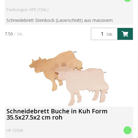
Packungen: VPE (1Stk.)
Schneidebrett Steinbock (Laserschnitt) aus massivem
unverleimten ErlenHolz Artikelgewicht 0.22 kg Aritkel kann
individualisiert werden. Kosten für Branddruck/Branding, La...
7.50
/ Stk.
Stk.
Schneidebrett Buche in Kuh Form
35.5x27.5x2 cm roh
HF 12038