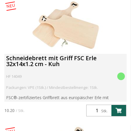
NEU
Schneidebrett mit Griff FSC Erle
32x14x1.2 cm - Kuh
HF 14049
Packungen: VPE (1Stk.) / Mindestbestellmenge: 1Stk.
FSC®-zertifiziertes Griffbrett aus europäischer Erle mit
dekorativem Kuh-Ausschnitt. Die unverleimte Verarbeitung
sorgt für eine stabile, glatte und messerschonende Oberf...
10.20
/ Stk.
Stk.