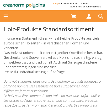
Shop
für Spielwaren, Geschenk- und
Souvenirartikel für die Schweiz
Holz-Produkte Standardsortiment
In unserem Sortiment führen wir zahlreiche Produkte aus vielen
europäischen Holzarten - in verschiedenen Formen und
Varianten.
Das Holz ist unbehandelt oder mit geölter Oberfläche bestellbar.
Geschenks- und Souvenirartikel aus Holz sind nachhaltig, wertig,
umweltbewusst und traditionell. Auch auf Sie zugeschnittene
Sonderanfertigungen sind möglich.
Preise für Individualisierung auf Anfrage.
Dans notre gamme, nous avons de nombreux produits fabriqu
é
s
à
partir de nombreuses essences de bois europ
é
ennes, dans
diff
é
rentes formes et variations.
Le bois peut
ê
tre command
é
non trait
é
ou avec une surface huil
é
e.
Les articles cadeaux et souvenirs en bois sont durables, pr
é
cieux,
respectueux de l'environnement et traditionnels. Des produits sur