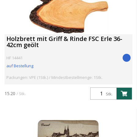
Holzbrett mit Griff & Rinde FSC Erle 36-
42cm geölt
HF 14441
auf Bestellung
Packungen: VPE (1Stk.) / Mindestbestellmenge: 1Stk.
15.20
/ Stk.
Stk.