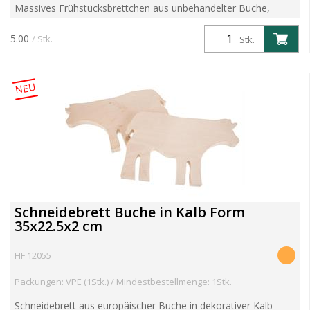
Massives Frühstücksbrettchen aus unbehandelter Buche,
gefertigt in europäischer Produktion. Nachhaltig, hygienisch
und ideal für den täglichen Gebrauch. Artikelgewicht 0....
5.00
/ Stk.
Stk.
NEU
Schneidebrett Buche in Kalb Form
35x22.5x2 cm
HF 12055
Packungen: VPE (1Stk.) / Mindestbestellmenge: 1Stk.
Schneidebrett aus europäischer Buche in dekorativer Kalb-