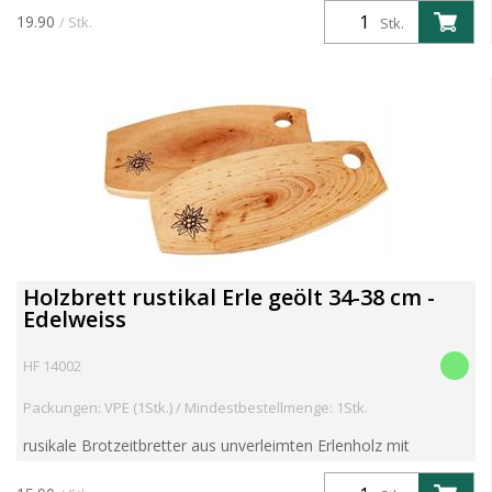
19.90
/ Stk.
Stk.
Holzbrett rustikal Erle geölt 34-38 cm -
Edelweiss
HF 14002
Packungen: VPE (1Stk.) / Mindestbestellmenge: 1Stk.
rusikale Brotzeitbretter aus unverleimten Erlenholz mit
praktischem Aufhänge- bzw Griffloch Holz ist ein Naturprodukt
somit jedes dieser Bretter ein Einzelstück Abweichun...