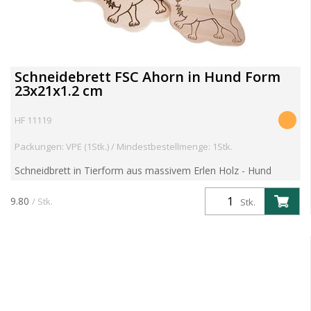
Schneidebrett FSC Ahorn in Hund Form
23x21x1.2 cm
HF 11119
Packungen: VPE (1Stk.) / Mindestbestellmenge: 1Stk.
Schneidbrett in Tierform aus massivem Erlen Holz - Hund
Artikelgewicht 0.21 kg Aritkel kann individualisiert werden.
Kosten für Branddruck/Branding, Laser Gravuren oder S...
9.80
/ Stk.
Stk.