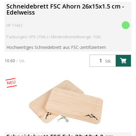
Schneidebrett FSC Ahorn 26x15x1.5 cm -
Edelweiss
HF 11422
Packungen: VPE (1Stk.) / Mindestbestellmenge: 1Stk.
Hochwertiges Schneidebrett aus FSC-zertifiziertem
europäischem Ahorn. Die glatte, strapazierfähige Oberfläche
eignet sich ideal zum Schneiden und stilvollen Servieren. Mi...
10.60
/ Stk.
Stk.
NEU