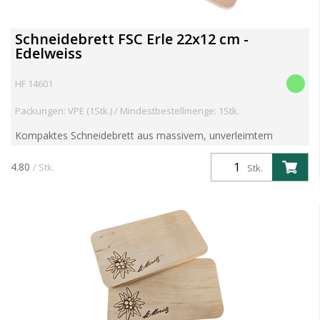
Schneidebrett FSC Erle 22x12 cm -
Edelweiss
HF 14601
Packungen: VPE (1Stk.) / Mindestbestellmenge: 1Stk.
Kompaktes Schneidebrett aus massivem, unverleimtem
FSC®-zertifiziertem Erlenholz (22 × 12 × 1,2 cm). Robust,
langlebig und ideal für den täglichen Einsatz. Mit dekorative...
4.80
/ Stk.
Stk.