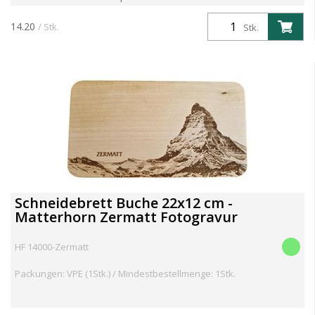
Form (35 × 22.5 × 2 cm). Robust, langlebig und mit präzisem
CNC-Schnitt gefertigt. Die glatte, hygienische Oberfl...
14.20
/ Stk.
Stk.
Schneidebrett Buche 22x12 cm -
Matterhorn Zermatt Fotogravur
HF 14000-Zermatt
Packungen: VPE (1Stk.) / Mindestbestellmenge: 1Stk.