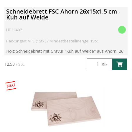
Schneidebrett FSC Ahorn 26x15x1.5 cm -
Kuh auf Weide
HF 11407
Packungen: VPE (1Stk.) / Mindestbestellmenge: 1Stk.
Holz Schneidebrett mit Gravur "Kuh auf Weide" aus Ahorn, 26
x 15 x 1,5 cm. Artikelgewicht 0.22 kg Verschiedene Motive
wählbar, auf Wunsch auch mit Ihrem Motiv. Kosten für...
12.50
/ Stk.
Stk.
NEU