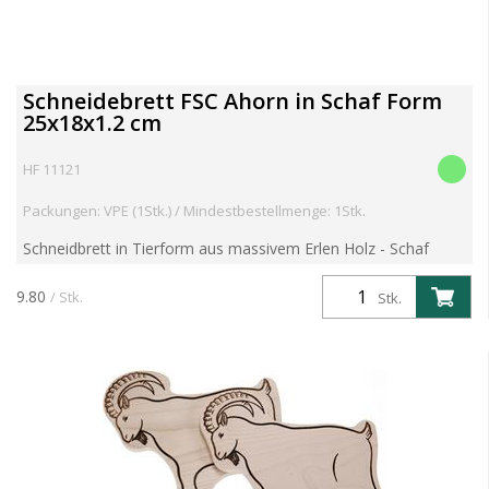
Schneidebrett FSC Ahorn in Schaf Form
25x18x1.2 cm
HF 11121
Packungen: VPE (1Stk.) / Mindestbestellmenge: 1Stk.
Schneidbrett in Tierform aus massivem Erlen Holz - Schaf
Artikelgewicht 0.21 kg Aritkel kann individualisiert werden.
Kosten für Branddruck/Branding, Laser Gravuren oder ...
9.80
/ Stk.
Stk.