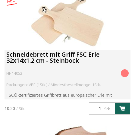
NEU
Schneidebrett mit Griff FSC Erle
32x14x1.2 cm - Steinbock
HF 14052
Packungen: VPE (1Stk.) / Mindestbestellmenge: 1Stk.
FSC®-zertifiziertes Griffbrett aus europäischer Erle mit
dekorativem Steinbock-Ausschnitt. Die unverleimte
Verarbeitung sorgt für eine stabile, glatte und
10.20
/ Stk.
Stk.
messerschonende...