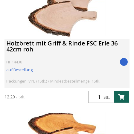
Holzbrett mit Griff & Rinde FSC Erle 36-
42cm roh
HF 14438
auf Bestellung
Packungen: VPE (1Stk.) / Mindestbestellmenge: 1Stk.
12.20
/ Stk.
Stk.