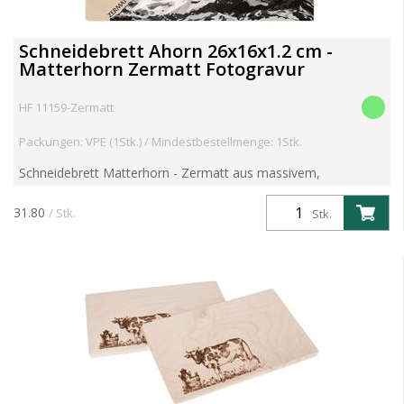
Schneidebrett Ahorn 26x16x1.2 cm -
Matterhorn Zermatt Fotogravur
HF 11159-Zermatt
Packungen: VPE (1Stk.) / Mindestbestellmenge: 1Stk.
Schneidebrett Matterhorn - Zermatt aus massivem,
unverleimtem europäischem Ahorn Holz FSC Grösse: 26 x 15 x
1.2cm
31.80
/ Stk.
Stk.