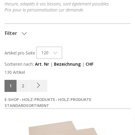
mesure, adapt
é
s
à
vos besoins, sont
é
galement possibles.
Prix pour la personnalisation sur demande.
Filter
OPTIONEN
120
Artikel pro Seite
LAGERBESTAND
Sortieren nach:
Art. Nr
|
Bezeichnung
|
CHF
130 Artikel
1
2
E-SHOP
›
HOLZ-PRODUKTE
›
HOLZ-PRODUKTE
STANDARDSORTIMENT