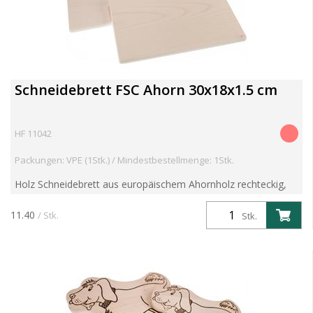
Schneidebrett FSC Ahorn 30x18x1.5 cm
HF 11042
Packungen: VPE (1Stk.) / Mindestbestellmenge: 1Stk.
Holz Schneidebrett aus europäischem Ahornholz rechteckig,
teilweise verleimt, ohne Oberflächenbehandlung Artikelgewicht
0.57 kg Aritkel kann individualisiert werden. Kost...
11.40
/ Stk.
Stk.