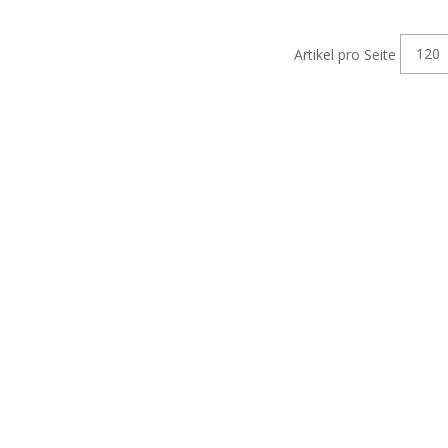
 klebender Vorlage -
- vorsortierte Beutel mit
120
Artikel pro Seite