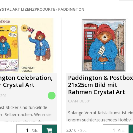
YSTAL ART LIZENZPRODUKTE
›
PADDINGTON
gton Celebration,
Paddington & Postbox
r Crystal Art
21x25cm Bild mit
Rahmen Crystal Art
201
CAM-PDB501
nst Sticker sind funkelnde
Solange Vorrat Kristallkunst ist ei
um Selbermachen. Wenn sie
enorm suchterzeugendes Hobby,
nd, kann man sie von der
Ihnen ermöglicht, Ihre eigenen
ie abziehen und sie auf jedes
20.10
/ Stk.
Stk.
Stk.