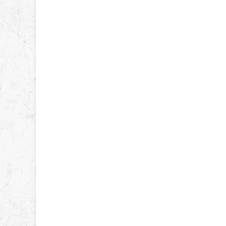
Karte mit klebender Vorlage -
Karte mit
Umschlag - vorsortierte Beutel mit
Umschlag 
Kr...
Kr...