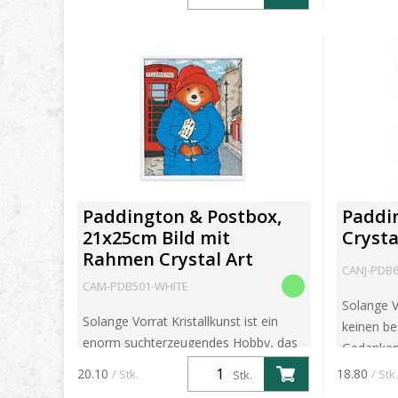
wunderschönen, funkelnden
Bastelproj
Wandbilder zu fertigen, indem Sie die
glei...
Paddington & Postbox,
Paddi
21x25cm Bild mit
Crysta
Rahmen Crystal Art
CANJ-PDB
CAM-PDB501-WHITE
Solange 
Solange Vorrat Kristallkunst ist ein
keinen be
enorm suchterzeugendes Hobby, das
Gedanken 
Ihnen ermöglicht, Ihre eigenen
ein funke
20.10
18.80
/ Stk.
/ Stk.
Stk.
wunderschönen, funkelnden
Die schön