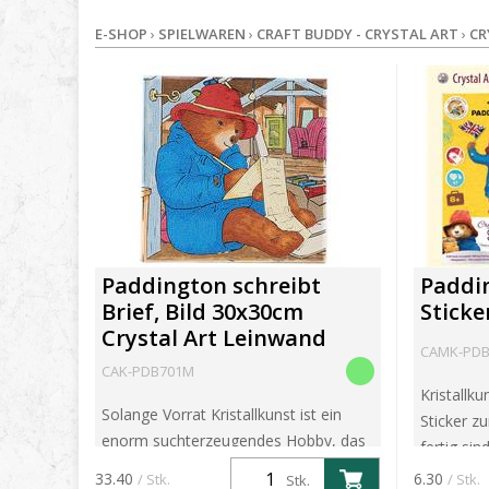
E-SHOP
›
SPIELWAREN
›
CRAFT BUDDY - CRYSTAL ART
›
CR
Paddington schreibt
Paddin
Brief, Bild 30x30cm
Sticke
Crystal Art Leinwand
CAMK-PDB
CAK-PDB701M
Kristallku
Solange Vorrat Kristallkunst ist ein
Sticker z
enorm suchterzeugendes Hobby, das
fertig si
Ihnen ermöglicht, Ihre eigenen
Trägerfol
33.40
6.30
/ Stk.
/ Stk.
Stk.