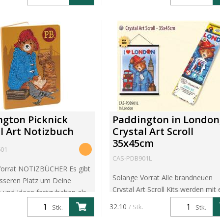
wunderschönen, funkelnden
ekt kleben, wie...
Wandbilder zu fertigen, indem Sie
glei...
ngton Picknick
Paddington in London
l Art Notizbuch
Crystal Art Scroll
35x45cm
601
CAS-PDB901L
Vorrat NOTIZBÜCHER Es gibt
Solange Vorrat Alle brandneuen
sseren Platz um Deine
Crystal Art Scroll Kits werden mit 
und Ideen festzuhalten als
hochwertigen, knitterfreien Lein
lndes Crystal Art Notizbuch.
32.10
/ Stk.
Stk.
Stk.
mit einer Grösse von 35 x 45cm
e, farbige Packung en...