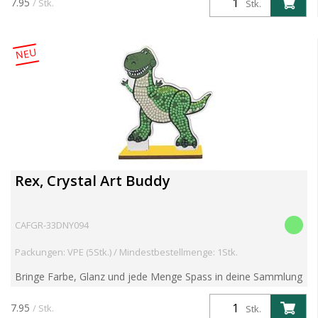
7.95
/ Stk.
Stk.
NEU
Rex, Crystal Art Buddy
CAFGR-33DNY094
Packungen: VPE (5Stk.) / Mindestbestellmenge: 1Stk.
Bringe Farbe, Glanz und jede Menge Spass in deine Sammlung
den beliebten Crystal Art Buddies Kits! Diese preisgekrönten
DIY-Figuren kombinieren nostalgischen Charme mit f...
7.95
/ Stk.
Stk.