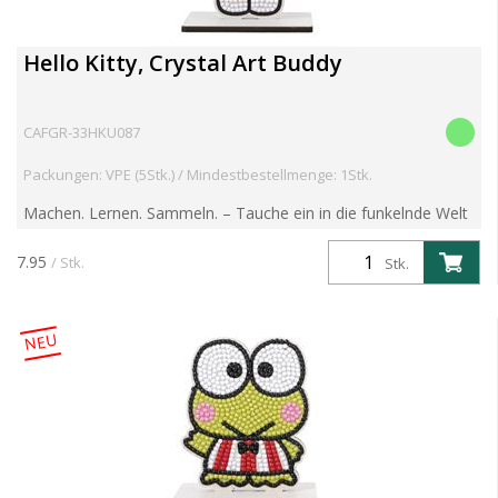
Hello Kitty, Crystal Art Buddy
CAFGR-33HKU087
Packungen: VPE (5Stk.) / Mindestbestellmenge: 1Stk.
Machen. Lernen. Sammeln. – Tauche ein in die funkelnde Welt
der Crystal Art Buddies! Entdecke die brandneue Crystal Art
Buddies Kollektion – eine faszinierende Reihe mit ...
7.95
/ Stk.
Stk.
NEU