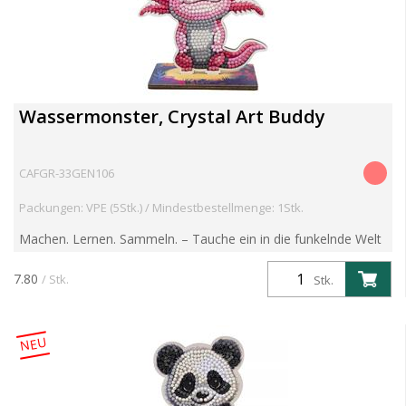
Wassermonster, Crystal Art Buddy
CAFGR-33GEN106
Packungen: VPE (5Stk.) / Mindestbestellmenge: 1Stk.
Machen. Lernen. Sammeln. – Tauche ein in die funkelnde Welt
der Crystal Art Wildlife Buddies! Entdecke die brandneue
Crystal Art Wildlife Buddies Kollektion – eine faszin...
7.80
/ Stk.
Stk.
NEU