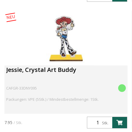
NEU
Jessie, Crystal Art Buddy
CAFGR-33DNY095
Packungen: VPE (5Stk.) / Mindestbestellmenge: 1Stk.
7.95
/ Stk.
Stk.