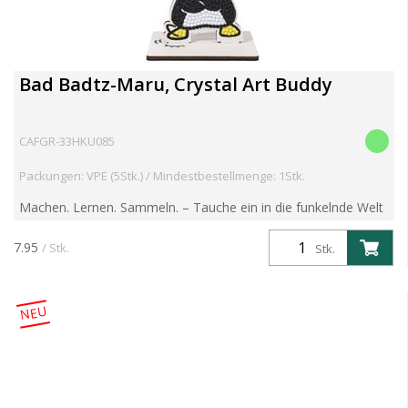
Bad Badtz-Maru, Crystal Art Buddy
CAFGR-33HKU085
Packungen: VPE (5Stk.) / Mindestbestellmenge: 1Stk.
Machen. Lernen. Sammeln. – Tauche ein in die funkelnde Welt
der Crystal Art Buddies! Entdecke die brandneue Crystal Art
Buddies Kollektion – eine faszinierende Reihe mit ...
7.95
/ Stk.
Stk.
NEU