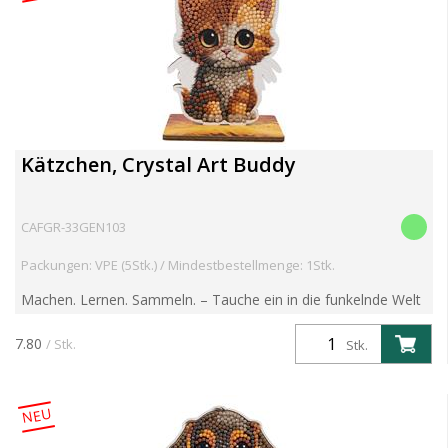
Kätzchen, Crystal Art Buddy
CAFGR-33GEN103
Packungen: VPE (5Stk.) / Mindestbestellmenge: 1Stk.
Machen. Lernen. Sammeln. – Tauche ein in die funkelnde Welt
der Crystal Art Wildlife Buddies! Entdecke die brandneue
Crystal Art Wildlife Buddies Kollektion – eine faszin...
7.80
/ Stk.
Stk.
NEU