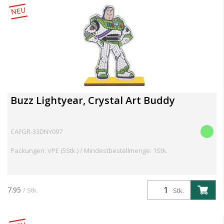
NEU
Buzz Lightyear, Crystal Art Buddy
CAFGR-33DNY097
Packungen: VPE (5Stk.) / Mindestbestellmenge: 1Stk.
7.95
/ Stk.
Stk.