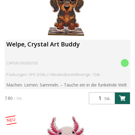
Welpe, Crystal Art Buddy
CAFGR-33GEN105
Packungen: VPE (5Stk.) / Mindestbestellmenge: 1Stk.
Machen. Lernen. Sammeln. – Tauche ein in die funkelnde Welt
der Crystal Art Wildlife Buddies! Entdecke die brandneue
Crystal Art Wildlife Buddies Kollektion – eine faszin...
7.80
/ Stk.
Stk.
NEU