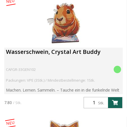
NEU
Wasserschwein, Crystal Art Buddy
CAFGR-33GEN102
Packungen: VPE (3Stk.) / Mindestbestellmenge: 1Stk.
Machen. Lernen. Sammeln. – Tauche ein in die funkelnde Welt
der Crystal Art Wildlife Buddies! Entdecke die brandneue
Crystal Art Wildlife Buddies Kollektion – eine faszin...
7.80
/ Stk.
Stk.
NEU