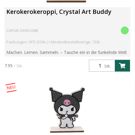
Kerokerokeroppi, Crystal Art Buddy
CAFGR-33HKU088
Packungen: VPE (5Stk.) / Mindestbestellmenge: 1Stk.
Machen. Lernen. Sammeln. – Tauche ein in die funkelnde Welt
der Crystal Art Buddies! Entdecke die brandneue Crystal Art
Buddies Kollektion – eine faszinierende Reihe mit ...
7.95
/ Stk.
Stk.
NEU