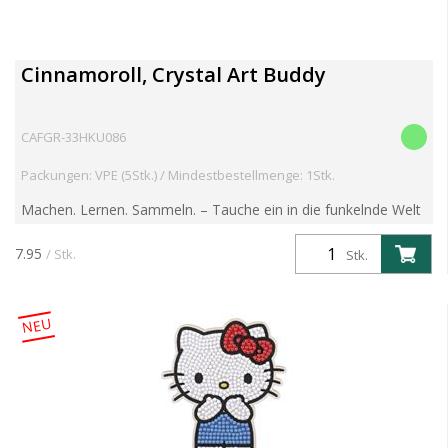
Cinnamoroll, Crystal Art Buddy
CAFGR-33HKU086
Packungen: VPE (5Stk.) / Mindestbestellmenge: 1Stk.
Machen. Lernen. Sammeln. – Tauche ein in die funkelnde Welt
der Crystal Art Buddies! Entdecke die brandneue Crystal Art
Buddies Kollektion – eine faszinierende Reihe mit ...
7.95
/ Stk.
Stk.
NEU