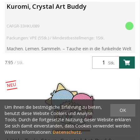
Kuromi, Crystal Art Buddy
CAFGR-33HKU089
Packungen: VPE (5Stk.) / Mindestbestellmenge: 1Stk.
Machen. Lernen. Sammeln. – Tauche ein in die funkelnde Welt
der Crystal Art Buddies! Entdecke die brandneue Crystal Art
Buddies Kollektion – eine faszinierende Reihe mit ...
7.95
/ Stk.
Stk.
NEU
Um Ihnen die bestmögliche Erfahrung zu bieten,
OK
benutzt diese Website Cookies und Analyse
Tools. Durch die fortgesetzte Nutzung dieser Website erklären
Sie sich damit einverstanden, dass Cookies verwendet werden.
Weitere Informationen:
Datenschutz
.