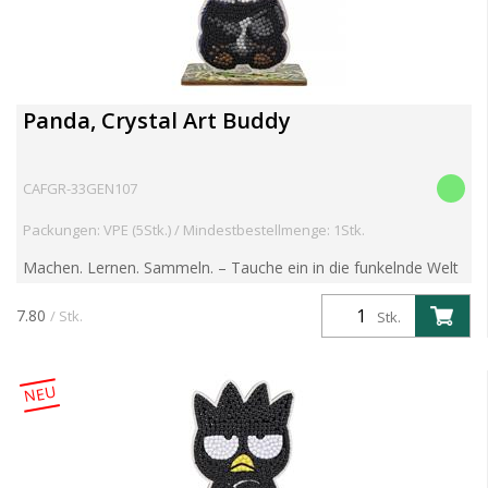
Panda, Crystal Art Buddy
CAFGR-33GEN107
Packungen: VPE (5Stk.) / Mindestbestellmenge: 1Stk.
Machen. Lernen. Sammeln. – Tauche ein in die funkelnde Welt
der Crystal Art Wildlife Buddies! Entdecke die brandneue
Crystal Art Wildlife Buddies Kollektion – eine faszin...
7.80
/ Stk.
Stk.
NEU