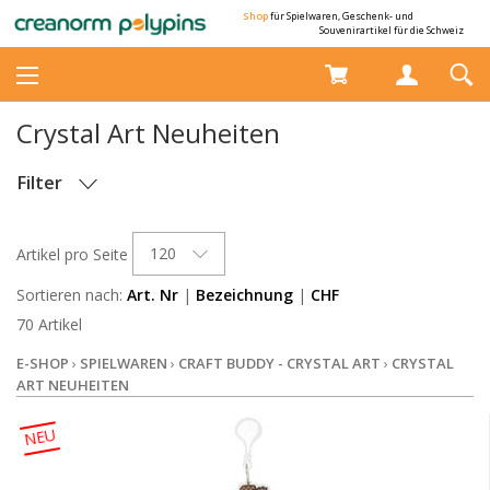
Shop
für Spielwaren, Geschenk- und
Souvenirartikel für die Schweiz
Crystal Art Neuheiten
Filter
OPTIONEN
120
Artikel pro Seite
LAGERBESTAND
Sortieren nach:
Art. Nr
|
Bezeichnung
|
CHF
70 Artikel
E-SHOP
›
SPIELWAREN
›
CRAFT BUDDY - CRYSTAL ART
›
CRYSTAL
ART NEUHEITEN
NEU