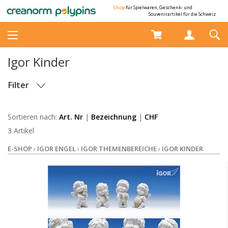
Shop
für Spielwaren, Geschenk- und
Souvenirartikel für die Schweiz
Igor Kinder
Filter
LAGERBESTAND
Sortieren nach:
Art. Nr
|
Bezeichnung
|
CHF
3 Artikel
E-SHOP
›
IGOR ENGEL
›
IGOR THEMENBEREICHE
›
IGOR KINDER