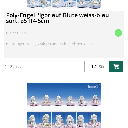
Poly-Engel ''Igor auf Blüte weiss-blau
sort. ø5 H4-5cm
PO 22-82335
Packungen: VPE (12Stk.) / Mindestbestellmenge: 12Stk.
4.40
/ Stk.
Stk.