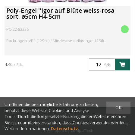
Poly-Engel ''Igor auf Blüte weiss-rosa
sort. ø5cm H4-5cm
PO 22-82336
Packungen: VPE (12Stk.) / Mindestbestellmenge: 12Stk.
4.40
/ Stk.
Stk.
Um Ihnen die bestmögliche Erfahrung zu bieten,
OK
benutzt diese Website Cookies und Analyse
Impressum
|
Datenschutz
|
AGB creanorm polypins und
Tools. Durch die fortgesetzte Nutzung dieser Website erklären
Sie sich damit einverstanden, dass Cookies verwendet werden.
®
POWERPAY
| © by
creanorm polypins GmbH
|
blue office
E-Shop
Weitere Informationen:
Datenschutz
.
- Developed by
CompuTech