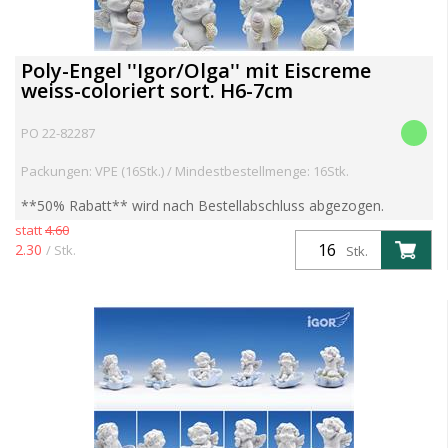
Poly-Engel ''Igor/Olga'' mit Eiscreme
weiss-coloriert sort. H6-7cm
PO 22-82287
Packungen: VPE (16Stk.) / Mindestbestellmenge: 16Stk.
**50% Rabatt** wird nach Bestellabschluss abgezogen.
ACHTUNG ENDKUNDENPREIS wird angezeigt,
statt
4.60
HÄNDLERPREIS wird nach Bestellabschluss korrigiert
2.30
/ Stk.
Stk.