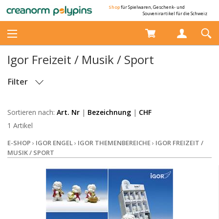
Shop
für Spielwaren, Geschenk- und
Souvenirartikel für die Schweiz
Igor Freizeit / Musik / Sport
Filter
LAGERBESTAND
Sortieren nach:
Art. Nr
|
Bezeichnung
|
CHF
1 Artikel
E-SHOP
›
IGOR ENGEL
›
IGOR THEMENBEREICHE
›
IGOR FREIZEIT /
MUSIK / SPORT