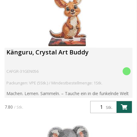
Känguru, Crystal Art Buddy
CAFGR-31GEN056
Packungen: VPE (5Stk.) / Mindestbestellmenge: 1Stk.
Machen. Lernen. Sammeln. – Tauche ein in die funkelnde Welt
der Crystal Art Wildlife Buddies! Entdecke die brandneue
Crystal Art Wildlife Buddies Kollektion – eine faszin...
7.80
/ Stk.
Stk.