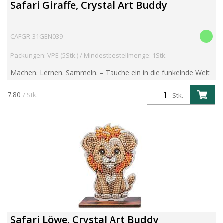
Safari Giraffe, Crystal Art Buddy
CAFGR-31GEN039
Packungen: VPE (5Stk.) / Mindestbestellmenge: 1Stk.
Machen. Lernen. Sammeln. – Tauche ein in die funkelnde Welt
der Crystal Art Wildlife Buddies! Entdecke die brandneue
Crystal Art Wildlife Buddies Kollektion – eine faszin...
7.80
/ Stk.
Stk.
Safari Löwe, Crystal Art Buddy