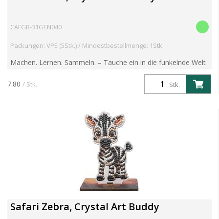
CAFGR-31GEN040
Packungen: VPE (5Stk.) / Mindestbestellmenge: 1Stk.
Machen. Lernen. Sammeln. – Tauche ein in die funkelnde Welt
der Crystal Art Wildlife Buddies! Entdecke die brandneue
Crystal Art Wildlife Buddies Kollektion – eine faszin...
7.80
/ Stk.
Stk.
Safari Zebra, Crystal Art Buddy