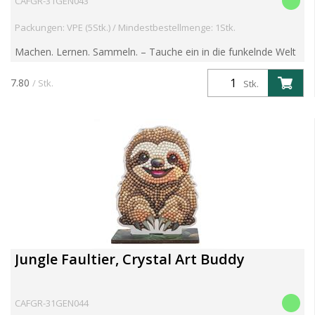
CAFGR-31GEN043
Packungen: VPE (5Stk.) / Mindestbestellmenge: 1Stk.
Machen. Lernen. Sammeln. – Tauche ein in die funkelnde Welt
der Crystal Art Wildlife Buddies! Entdecke die brandneue
Crystal Art Wildlife Buddies Kollektion – eine faszin...
7.80
/ Stk.
Stk.
Jungle Faultier, Crystal Art Buddy
CAFGR-31GEN044