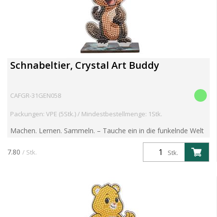
Schnabeltier, Crystal Art Buddy
CAFGR-31GEN058
Packungen: VPE (5Stk.) / Mindestbestellmenge: 1Stk.
Machen. Lernen. Sammeln. – Tauche ein in die funkelnde Welt
der Crystal Art Wildlife Buddies! Entdecke die brandneue
Crystal Art Wildlife Buddies Kollektion – eine faszin...
7.80
/ Stk.
Stk.