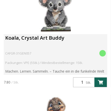
Koala, Crystal Art Buddy
CAFGR-31GEN057
Packungen: VPE (5Stk.) / Mindestbestellmenge: 1Stk.
Machen. Lernen. Sammeln. – Tauche ein in die funkelnde Welt
der Crystal Art Wildlife Buddies! Entdecke die brandneue
Crystal Art Wildlife Buddies Kollektion – eine faszin...
7.80
/ Stk.
Stk.