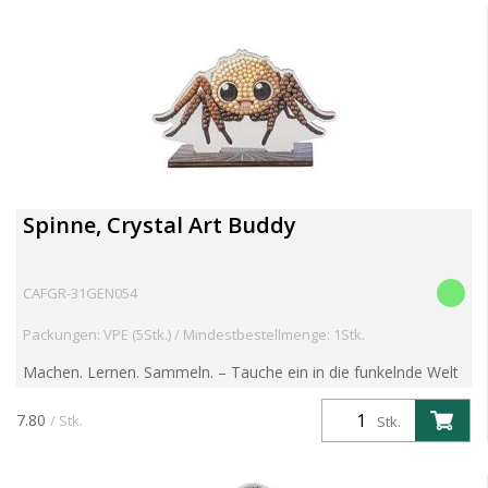
Spinne, Crystal Art Buddy
CAFGR-31GEN054
Packungen: VPE (5Stk.) / Mindestbestellmenge: 1Stk.
Machen. Lernen. Sammeln. – Tauche ein in die funkelnde Welt
der Crystal Art Wildlife Buddies! Entdecke die brandneue
Crystal Art Wildlife Buddies Kollektion – eine faszin...
7.80
/ Stk.
Stk.