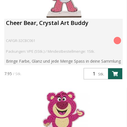
Cheer Bear, Crystal Art Buddy
CAFGR-32CBC061
Packungen: VPE (5Stk.) / Mindestbestellmenge: 1Stk.
Bringe Farbe, Glanz und jede Menge Spass in deine Sammlung
mit der Serie 6 der beliebten Crystal Art Buddies Kits! Diese
preisgekrönten DIY-Figuren kombinieren nostalgisc...
7.95
/ Stk.
Stk.