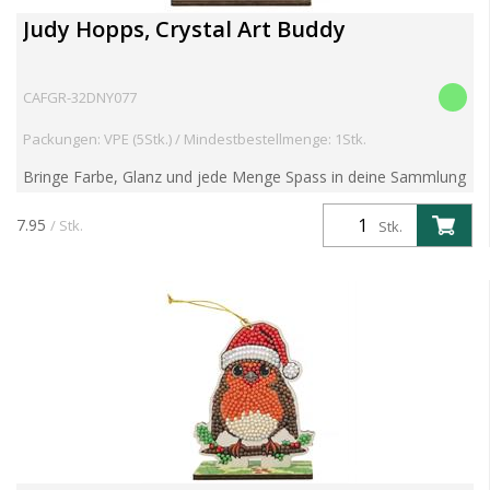
Judy Hopps, Crystal Art Buddy
CAFGR-32DNY077
Packungen: VPE (5Stk.) / Mindestbestellmenge: 1Stk.
Bringe Farbe, Glanz und jede Menge Spass in deine Sammlung
mit der Serie 6 der beliebten Crystal Art Buddies Kits! Diese
preisgekrönten DIY-Figuren kombinieren nostalgisc...
7.95
/ Stk.
Stk.