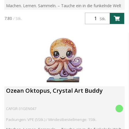
Machen. Lernen. Sammeln. – Tauche ein in die funkelnde Welt
der Crystal Art Wildlife Buddies! Entdecke die brandneue
Crystal Art Wildlife Buddies Kollektion – eine faszin...
7.80
/ Stk.
Stk.
Ozean Oktopus, Crystal Art Buddy
CAFGR-31GEN047
Packungen: VPE (5Stk.) / Mindestbestellmenge: 1Stk.