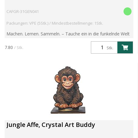
CAFGR-31GEN041
Packungen: VPE (5Stk.) / Mindestbestellmenge: 1Stk.
Machen. Lernen. Sammeln. – Tauche ein in die funkelnde Welt
der Crystal Art Wildlife Buddies! Entdecke die brandneue
Crystal Art Wildlife Buddies Kollektion – eine faszin...
7.80
/ Stk.
Stk.
Jungle Affe, Crystal Art Buddy