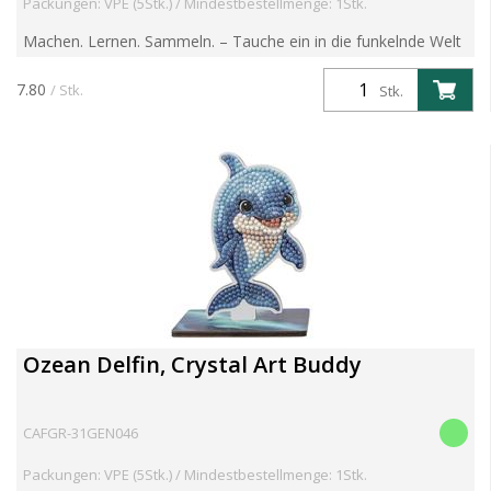
Packungen: VPE (5Stk.) / Mindestbestellmenge: 1Stk.
Machen. Lernen. Sammeln. – Tauche ein in die funkelnde Welt
der Crystal Art Wildlife Buddies! Entdecke die brandneue
Crystal Art Wildlife Buddies Kollektion – eine faszin...
7.80
/ Stk.
Stk.
Ozean Delfin, Crystal Art Buddy
CAFGR-31GEN046
Packungen: VPE (5Stk.) / Mindestbestellmenge: 1Stk.