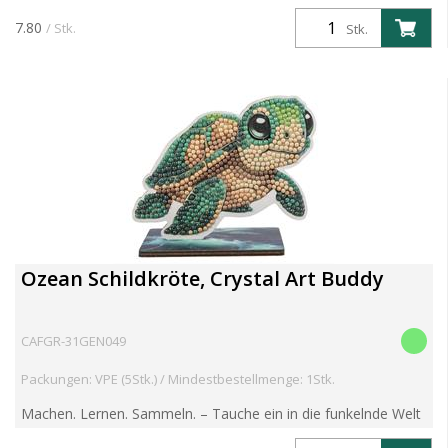
7.80
/ Stk.
Stk.
Ozean Schildkröte, Crystal Art Buddy
CAFGR-31GEN049
Packungen: VPE (5Stk.) / Mindestbestellmenge: 1Stk.
Machen. Lernen. Sammeln. – Tauche ein in die funkelnde Welt
der Crystal Art Wildlife Buddies! Entdecke die brandneue