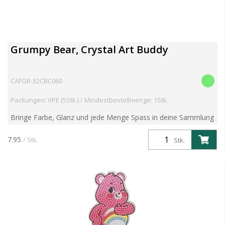
Grumpy Bear, Crystal Art Buddy
CAFGR-32CBC060
Packungen: VPE (5Stk.) / Mindestbestellmenge: 1Stk.
Bringe Farbe, Glanz und jede Menge Spass in deine Sammlung
mit der Serie 6 der beliebten Crystal Art Buddies Kits! Diese
preisgekrönten DIY-Figuren kombinieren nostalgisc...
7.95
/ Stk.
Stk.