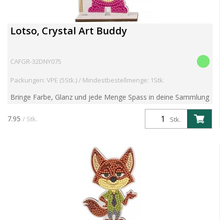
Lotso, Crystal Art Buddy
CAFGR-32DNY075
Packungen: VPE (5Stk.) / Mindestbestellmenge: 1Stk.
Bringe Farbe, Glanz und jede Menge Spass in deine Sammlung
mit der Serie 6 der beliebten Crystal Art Buddies Kits! Diese
preisgekrönten DIY-Figuren kombinieren nostalgisc...
7.95
/ Stk.
Stk.