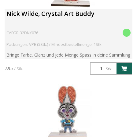
Nick Wilde, Crystal Art Buddy
CAFGR-32DNY076
Packungen: VPE (5Stk.) / Mindestbestellmenge: 1Stk.
Bringe Farbe, Glanz und jede Menge Spass in deine Sammlung
mit der Serie 6 der beliebten Crystal Art Buddies Kits! Diese
preisgekrönten DIY-Figuren kombinieren nostalgisc...
7.95
/ Stk.
Stk.