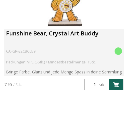
Funshine Bear, Crystal Art Buddy
CAFGR-32CBC059
Packungen: VPE (5Stk.) / Mindestbestellmenge: 1Stk.
Bringe Farbe, Glanz und jede Menge Spass in deine Sammlung
mit der Serie 6 der beliebten Crystal Art Buddies Kits! Diese
preisgekrönten DIY-Figuren kombinieren nostalgisc...
7.95
/ Stk.
Stk.