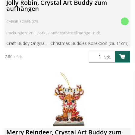
Jolly Robin, Crystal Art Buddy zum
aufhängen
CAFGR-32GEN079
Packungen: VPE (5Stk.) / Mindestbestellmenge: 1Stk.
Craft Buddy Original – Christmas Buddies Kollektion (ca. 11cm)
Funkeln. Dekorieren. Aufhängen. Verbreite festliche Freude mit
der Christmas Buddies Kollektion von Craft B...
7.80
/ Stk.
Stk.
Merry Reindeer, Crystal Art Buddy zum