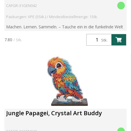
CAFGR-31GEN042
Packungen: VPE (5Stk.) / Mindestbestellmenge: 1Stk.
Machen. Lernen. Sammeln. – Tauche ein in die funkelnde Welt
der Crystal Art Wildlife Buddies! Entdecke die brandneue
Crystal Art Wildlife Buddies Kollektion – eine faszin...
7.80
/ Stk.
Stk.
Jungle Papagei, Crystal Art Buddy