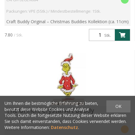
Packungen: VPE (5Stk.) / Mindestbestellmenge: 1Stk.
Craft Buddy Original – Christmas Buddies Kollektion (ca. 11cm)
Funkeln. Dekorieren. Aufhängen. Verbreite festliche Freude mit
der Christmas Buddies Kollektion von Craft B...
7.80
/ Stk.
Stk.
Um Ihnen die bestmögliche Erfahrung zu bieten,
OK
benutzt diese Website Cookies und Analyse
The Grinch, Crystal Art Buddy
Tools. Durch die fortgesetzte Nutzung dieser Website erklären
Sie sich damit einverstanden, dass Cookies verwendet werden.
Weitere Informationen:
Datenschutz
.
CAFGR-32GRH078