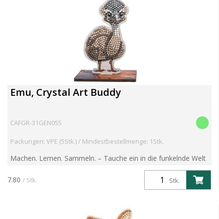
Emu, Crystal Art Buddy
CAFGR-31GEN055
Packungen: VPE (5Stk.) / Mindestbestellmenge: 1Stk.
Machen. Lernen. Sammeln. – Tauche ein in die funkelnde Welt
der Crystal Art Wildlife Buddies! Entdecke die brandneue
Crystal Art Wildlife Buddies Kollektion – eine faszin...
7.80
/ Stk.
Stk.