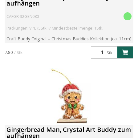
aufhängen
CAFGR-32GEN080
Packungen: VPE (5Stk.) / Mindestbestellmenge: 1Stk.
Craft Buddy Original – Christmas Buddies Kollektion (ca. 11cm)
Funkeln. Dekorieren. Aufhängen. Verbreite festliche Freude mit
der Christmas Buddies Kollektion von Craft B...
7.80
/ Stk.
Stk.
Gingerbread Man, Crystal Art Buddy zum
aufhängen