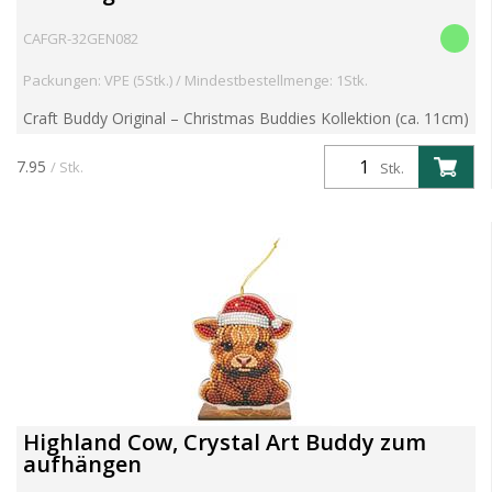
CAFGR-32GEN082
Packungen: VPE (5Stk.) / Mindestbestellmenge: 1Stk.
Craft Buddy Original – Christmas Buddies Kollektion (ca. 11cm)
Funkeln. Dekorieren. Aufhängen. Verbreite festliche Freude mit
der Christmas Buddies Kollektion von Craft B...
7.95
/ Stk.
Stk.
Highland Cow, Crystal Art Buddy zum
aufhängen