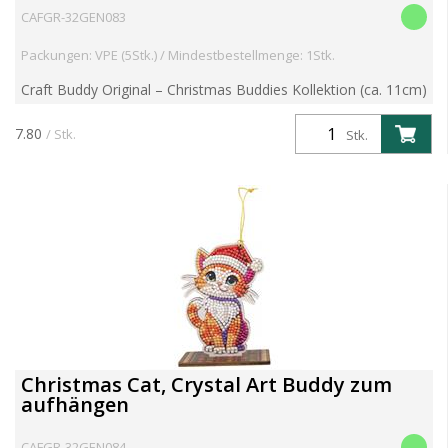
CAFGR-32GEN083
Packungen: VPE (5Stk.) / Mindestbestellmenge: 1Stk.
Craft Buddy Original – Christmas Buddies Kollektion (ca. 11cm)
Funkeln. Dekorieren. Aufhängen. Verbreite festliche Freude mit
der Christmas Buddies Kollektion von Craft B...
7.80
/ Stk.
Stk.
Christmas Cat, Crystal Art Buddy zum
aufhängen
CAFGR-32GEN084