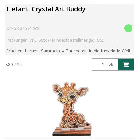
Elefant, Crystal Art Buddy
CAFGR-31GEN038
Packungen: VPE (5Stk.) / Mindestbestellmenge: 1Stk.
Machen. Lernen. Sammeln. – Tauche ein in die funkelnde Welt
der Crystal Art Wildlife Buddies! Entdecke die brandneue
Crystal Art Wildlife Buddies Kollektion – eine faszin...
7.80
/ Stk.
Stk.