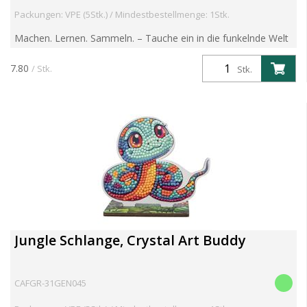
Packungen: VPE (5Stk.) / Mindestbestellmenge: 1Stk.
Machen. Lernen. Sammeln. – Tauche ein in die funkelnde Welt
der Crystal Art Wildlife Buddies! Entdecke die brandneue
Crystal Art Wildlife Buddies Kollektion – eine faszin...
7.80
/ Stk.
Stk.
Jungle Schlange, Crystal Art Buddy
CAFGR-31GEN045