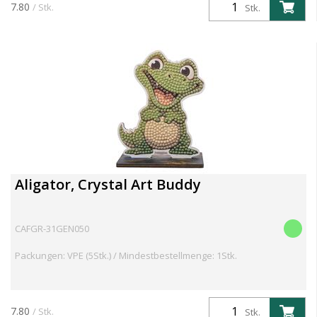
Crystal Art Wildlife Buddies Kollektion – eine faszin...
7.80
/ Stk.
Stk.
Aligator, Crystal Art Buddy
CAFGR-31GEN050
Packungen: VPE (5Stk.) / Mindestbestellmenge: 1Stk.
7.80
/ Stk.
Stk.