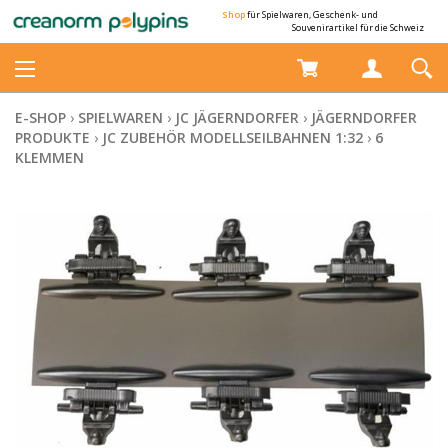
Shop
für Spielwaren, Geschenk- und
Souvenirartikel für die Schweiz
E-SHOP
›
SPIELWAREN
›
JC JÄGERNDORFER
›
JÄGERNDORFER
PRODUKTE
›
JC ZUBEHÖR MODELLSEILBAHNEN 1:32
›
6
KLEMMEN