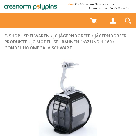
Shop
für Spielwaren, Geschenk- und
Souvenirartikel für die Schweiz
E-SHOP
›
SPIELWAREN
›
JC JÄGERNDORFER
›
JÄGERNDORFER
PRODUKTE
›
JC MODELLSEILBAHNEN 1:87 UND 1:160
›
GONDEL H0 OMEGA IV SCHWARZ