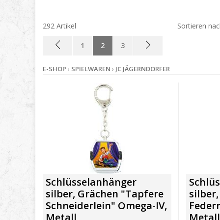
292 Artikel
Sortieren na
1
2
3
E-SHOP
›
SPIELWAREN
›
JC JÄGERNDORFER
Schlüsselanhänger
Schlü
silber, Grächen "Tapfere
silber
Schneiderlein" Omega-IV,
Feder
Metall
Metall