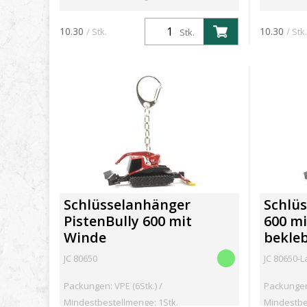
10.30
10.30
/ Stk.
/ Stk.
Stk.
Schlüsselanhänger
Schlü
PistenBully 600 mit
600 mi
Winde
bekle
JC 80650
JC 80650-
Packungen: VPE (6Stk.) /
Packungen:
Mindestbestellmenge: 1Stk.
Mindestbe