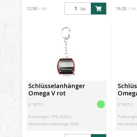
12.50
16.20
/ Stk.
/ Stk.
Stk.
Schlüsselanhänger
Schlü
Omega V rot
Omega
JC 80751
JC 80752
Packungen: VPE (6Stk.) /
Packungen:
Mindestbestellmenge: 6Stk.
Mindestbe