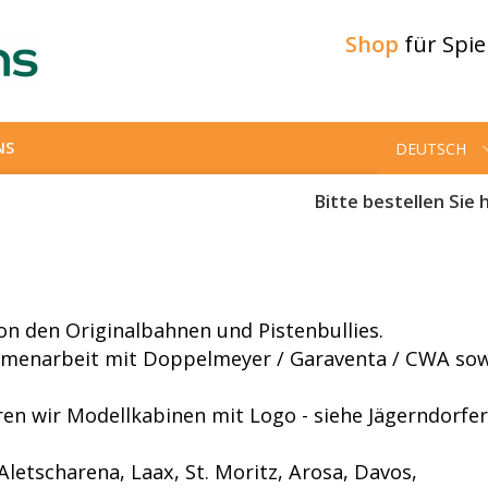
Shop
für Spi
NS
DEUTSCH
Bitte bestellen Sie h
on den Originalbahnen und Pistenbullies.
mmenarbeit mit Doppelmeyer / Garaventa / CWA so
ren wir Modellkabinen mit Logo - siehe J
ä
gerndorfer
Aletscharena, Laax, St. Moritz, Arosa, Davos,