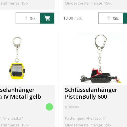
stellmenge: 1Stk.
Mindestbestellmenge: 1Stk.
10.30
/ Stk.
Stk.
Stk.
sselanhänger
Schlüsselanhänger
IV Metall gelb
PistenBully 600
JC 80600
 VPE (6Stk.) /
Packungen: VPE (6Stk.) /
stellmenge: 1Stk.
Mindestbestellmenge: 1Stk.