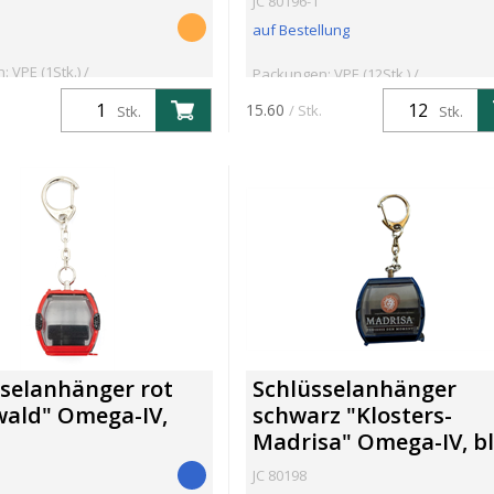
JC 80196-1
auf Bestellung
 VPE (1Stk.) /
Packungen: VPE (12Stk.) /
stellmenge: 1Stk.
Mindestbestellmenge: 12Stk.
15.60
/ Stk.
Stk.
Stk.
selanhänger rot
Schlüsselanhänger
wald" Omega-IV,
schwarz "Klosters-
Madrisa" Omega-IV, b
JC 80198