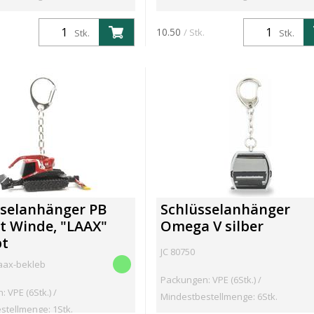
10.50
/ Stk.
Stk.
Stk.
sselanhänger PB
Schlüsselanhänger
t Winde, "LAAX"
Omega V silber
bt
JC 80750
Laax-bekleb
Packungen: VPE (6Stk.) /
 VPE (6Stk.) /
Mindestbestellmenge: 6Stk.
stellmenge: 1Stk.