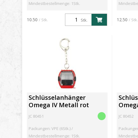
Mindestbestellmenge: 1Stk.
Mindestbe
10.50
12.50
/ Stk.
/ Stk.
Stk.
Schlüsselanhänger
Schlü
Omega IV Metall rot
Omega 
JC 80451
JC 80452
Packungen: VPE (6Stk.) /
Packungen:
Mindestbestellmenge: 1Stk.
Mindestbe