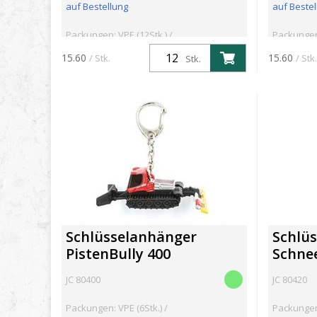
auf Bestellung
auf Bestel
Packungen: VPE (12Stk.) /
Packungen:
Mindestbestellmenge: 12Stk.
Mindestbe
15.60
15.60
/ Stk.
/ Stk.
Stk.
Schlüsselanhänger
Schlü
PistenBully 400
Schne
JC 80400
JC 80420
Packungen: VPE (6Stk.) /
Packungen: