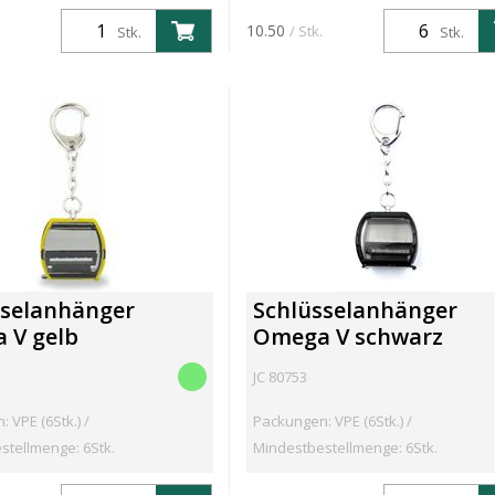
10.50
/ Stk.
Stk.
Stk.
sselanhänger
Schlüsselanhänger
 V gelb
Omega V schwarz
JC 80753
 VPE (6Stk.) /
Packungen: VPE (6Stk.) /
stellmenge: 6Stk.
Mindestbestellmenge: 6Stk.