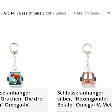
120
ch:
Art. Nr
|
Bezeichnung
|
CHF
/ Einheit
Artikel pro Seite
sselanhänger
Schlüsselanhänger
, Grächen "Die drei
silber, "Hexengondel
n" Omega-IV,
Belalp" Omega-IV, Met