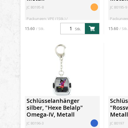
JC 80195-8
JC 80195-9
Packungen: VPE (1Stk.) /
Packungen:
Mindestbestellmenge: 1Stk.
Mindestbe
15.60
15.60
/ Stk.
/ Stk.
Stk.
Schlüsselanhänger
Schlüs
silber, "Hexe Belalp"
"Ross
Omega-IV, Metall
Metall
JC 80196-3
JC 80197