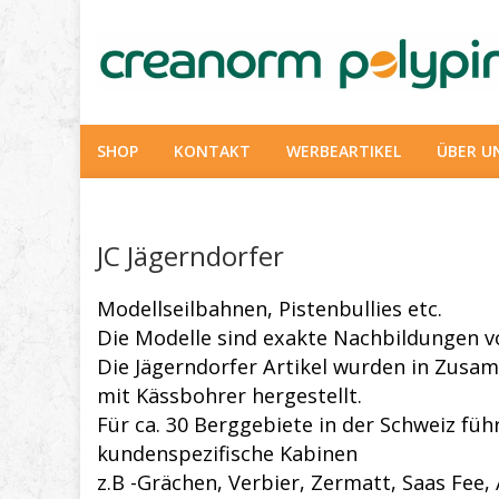
SHOP
KONTAKT
WERBEARTIKEL
ÜBER U
JC Jägerndorfer
Modellseilbahnen, Pistenbullies etc.
Die Modelle sind exakte Nachbildungen v
Die J
ä
gerndorfer Artikel wurden in Zusa
mit K
ä
ssbohrer hergestellt.
F
ü
r ca. 30 Berggebiete in der Schweiz f
ü
h
kundenspezifische Kabinen
z.B -Gr
ä
chen, Verbier, Zermatt, Saas Fee, 