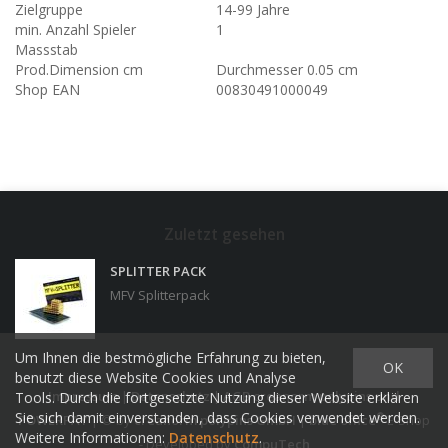
Zielgruppe
14-99 Jahre
min. Anzahl Spieler
1
Massstab
Prod.Dimension cm
Durchmesser 0.05 cm
Shop EAN
00830491000049
Zuletzt gesehen
SPLITTER PACK
MFV Splitterpack
Um Ihnen die bestmögliche Erfahrung zu bieten,
OK
benutzt diese Website Cookies und Analyse
Impressum
|
Datenschutz
|
AGB creanorm polypins und
Tools. Durch die fortgesetzte Nutzung dieser Website erklären
Sie sich damit einverstanden, dass Cookies verwendet werden.
®
POWERPAY
| © by
creanorm polypins GmbH
|
blue office
E-Shop
Weitere Informationen:
Datenschutz
.
- Developed by
CompuTech