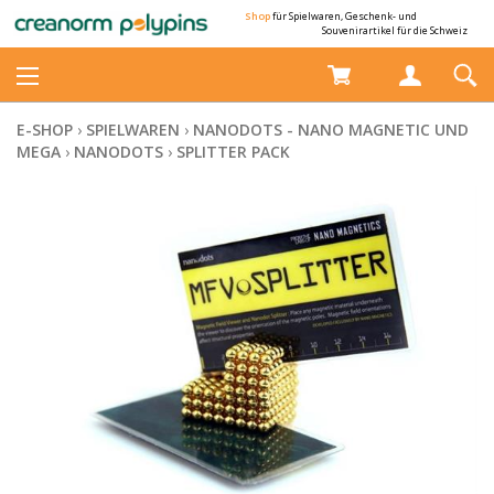
Shop
für Spielwaren, Geschenk- und
Souvenirartikel für die Schweiz
E-SHOP
›
SPIELWAREN
›
NANODOTS - NANO MAGNETIC UND
MEGA
›
NANODOTS
›
SPLITTER PACK