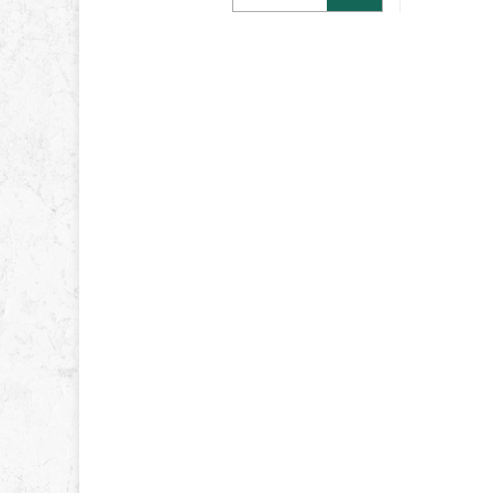
Ihnen ermöglicht, Ihre eigenen
wunderschönen, funkelnden
Wandbilder zu fertigen, indem Sie die
glei...