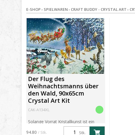
E-SHOP
›
SPIELWAREN
›
CRAFT BUDDY - CRYSTAL ART
›
CR
Der Flug des
Weihnachtsmanns über
den Wald, 90x65cm
Crystal Art Kit
CAK-A134XL
Solange Vorrat Kristallkunst ist ein
enorm suchterzeugendes Hobby, das
94.80
/ Stk.
Stk.