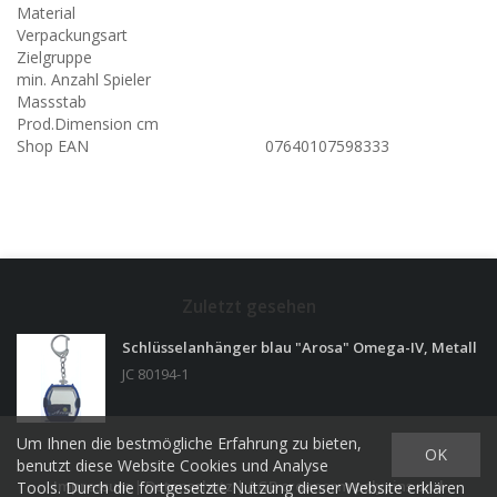
Material
Verpackungsart
Zielgruppe
min. Anzahl Spieler
Massstab
Prod.Dimension cm
Shop EAN
07640107598333
Zuletzt gesehen
Schlüsselanhänger blau "Arosa" Omega-IV, Metall
JC 80194-1
Um Ihnen die bestmögliche Erfahrung zu bieten,
OK
benutzt diese Website Cookies und Analyse
Impressum
|
Datenschutz
|
AGB creanorm polypins und
Tools. Durch die fortgesetzte Nutzung dieser Website erklären