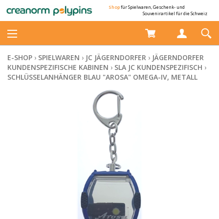
Shop
für Spielwaren, Geschenk- und
Souvenirartikel für die Schweiz
E-SHOP
›
SPIELWAREN
›
JC JÄGERNDORFER
›
JÄGERNDORFER
KUNDENSPEZIFISCHE KABINEN
›
SLA JC KUNDENSPEZIFISCH
›
SCHLÜSSELANHÄNGER BLAU "AROSA" OMEGA-IV, METALL