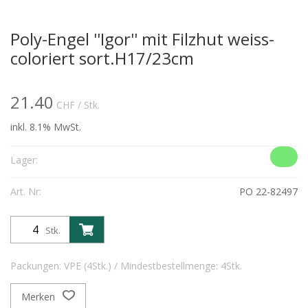
Poly-Engel ''Igor'' mit Filzhut weiss-
coloriert sort.H17/23cm
21.40
CHF
/ Stk.
inkl. 8.1% MwSt.
Lager:
Art. Nr:
PO 22-82497
Stk.
Packungen: VPE (4Stk.) / Mindestbestellmenge: 4Stk.
Merken