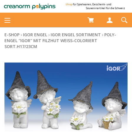
Shop
für Spielwaren, Geschenk- und
Souvenirartikel für die Schweiz
E-SHOP
›
IGOR ENGEL
›
IGOR ENGEL SORTIMENT
›
POLY-
ENGEL ''IGOR'' MIT FILZHUT WEISS-COLORIERT
SORT.H17/23CM