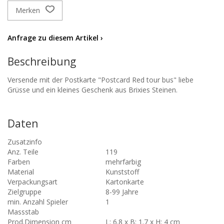
Merken
Anfrage zu diesem Artikel ›
Beschreibung
Versende mit der Postkarte "Postcard Red tour bus" liebe
Grüsse und ein kleines Geschenk aus Brixies Steinen.
Daten
Zusatzinfo
Anz. Teile
119
Farben
mehrfarbig
Material
Kunststoff
Verpackungsart
Kartonkarte
Zielgruppe
8-99 Jahre
min. Anzahl Spieler
1
Massstab
Prod.Dimension cm
L: 6.8 x B: 1.7 x H: 4 cm