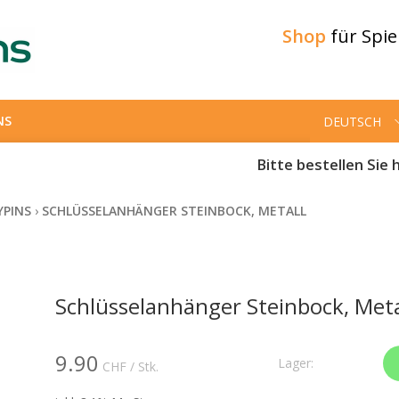
Shop
für Spi
NS
DEUTSCH
Bitte bestellen Sie h
YPINS
›
SCHLÜSSELANHÄNGER STEINBOCK, METALL
Schlüsselanhänger Steinbock, Meta
9.90
Lager:
CHF
/ Stk.