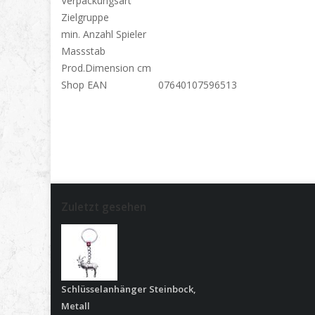
Verpackungsart
Zielgruppe
min. Anzahl Spieler
Massstab
Prod.Dimension cm
Shop EAN
07640107596513
Zuletzt gesehen
Schlüsselanhänger Steinbock,
Metall