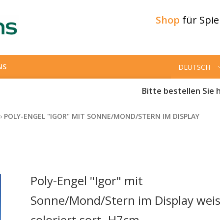
Shop
für Spi
NS
DEUTSCH
Bitte bestellen Sie h
›
POLY-ENGEL "IGOR" MIT SONNE/MOND/STERN IM DISPLAY
Poly-Engel "Igor" mit
Sonne/Mond/Stern im Display weis
coloriert sort. H7cm