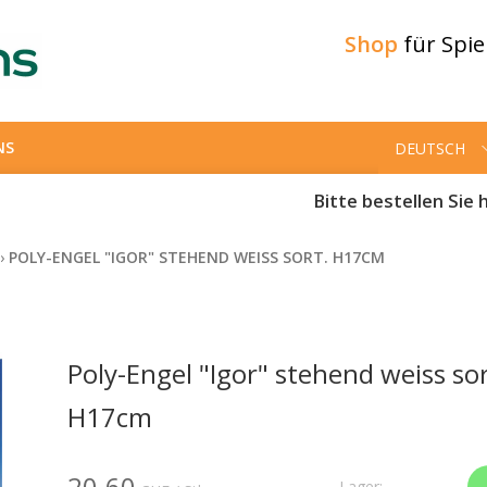
Shop
für Spi
NS
DEUTSCH
Bitte bestellen Sie h
›
POLY-ENGEL "IGOR" STEHEND WEISS SORT. H17CM
Poly-Engel "Igor" stehend weiss sor
H17cm
20.60
Lager: