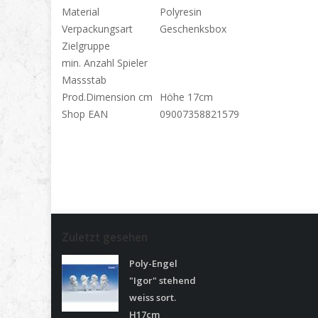
Material
Polyresin
Verpackungsart
Geschenksbox
Zielgruppe
min. Anzahl Spieler
Massstab
Prod.Dimension cm
Höhe 17cm
Shop EAN
09007358821579
Zuletzt gesehen
Poly-Engel
"Igor" stehend
weiss sort.
H17cm