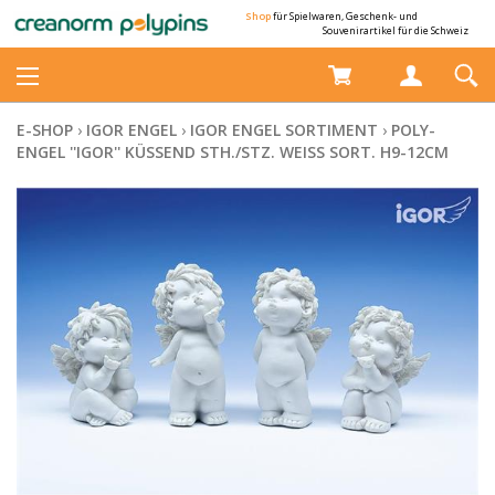
Shop
für Spielwaren, Geschenk- und
Souvenirartikel für die Schweiz
E-SHOP
›
IGOR ENGEL
›
IGOR ENGEL SORTIMENT
›
POLY-
ENGEL ''IGOR'' KÜSSEND STH./STZ. WEISS SORT. H9-12CM