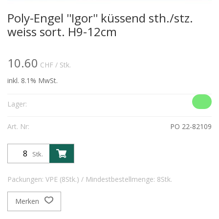
Poly-Engel ''Igor'' küssend sth./stz.
weiss sort. H9-12cm
10.60
CHF
/ Stk.
inkl. 8.1% MwSt.
Lager:
Art. Nr:
PO 22-82109
Stk.
Packungen: VPE (8Stk.) / Mindestbestellmenge: 8Stk.
Merken