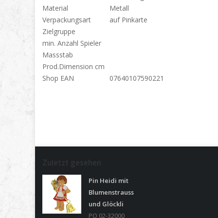
Material
Metall
Verpackungsart
auf Pinkarte
Zielgruppe
min. Anzahl Spieler
Massstab
Prod.Dimension cm
Shop EAN
07640107590221
Zuletzt gesehen
Pin Heidi mit
Blumenstrauss
und Glöckli
PO 02-32000