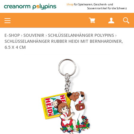
Shop
für Spielwaren, Geschenk- und
Souvenirartikel für die Schweiz
E-SHOP
›
SOUVENIR
›
SCHLÜSSELANHÄNGER POLYPINS
›
SCHLÜSSELANHÄNGER RUBBER HEIDI MIT BERNHARDINER,
6.5 X 4 CM