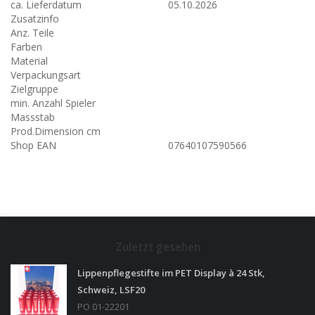
ca. Lieferdatum
05.10.2026
Zusatzinfo
Anz. Teile
Farben
Material
Verpackungsart
Zielgruppe
min. Anzahl Spieler
Massstab
Prod.Dimension cm
Shop EAN
07640107590566
Zuletzt gesehen
Lippenpflegestifte im PET Display à 24 Stk,
Schweiz, LSF20
PO 01-22201