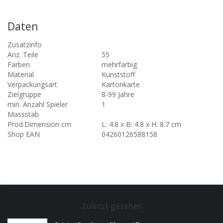
Daten
Zusatzinfo
Anz. Teile
55
Farben
mehrfarbig
Material
Kunststoff
Verpackungsart
Kartonkarte
Zielgruppe
8-99 Jahre
min. Anzahl Spieler
1
Massstab
Prod.Dimension cm
L: 4.8 x B: 4.8 x H: 8.7 cm
Shop EAN
04260126588158
Zuletzt gesehen