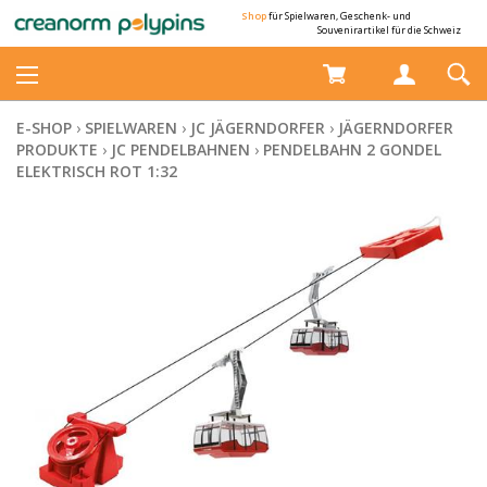
Shop
für Spielwaren, Geschenk- und
Souvenirartikel für die Schweiz
E-SHOP
›
SPIELWAREN
›
JC JÄGERNDORFER
›
JÄGERNDORFER
PRODUKTE
›
JC PENDELBAHNEN
›
PENDELBAHN 2 GONDEL
ELEKTRISCH ROT 1:32