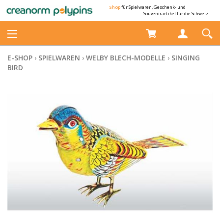
Shop
für Spielwaren, Geschenk- und
Souvenirartikel für die Schweiz
E-SHOP
›
SPIELWAREN
›
WELBY BLECH-MODELLE
›
SINGING
BIRD